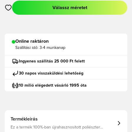
Válassz méretet
Megnyit egy modált a bejelentkezéshez vagy a tagként való r
Online raktáron
Szállítási idő:
3-4 munkanap
Ingyenes szállítás 25 000 Ft felett
30 napos visszaküldési lehetőség
10 milió elégedett vásárló 1995 óta
Termékleírás
Ez a termék 100%-ban újrahasznosított poliészter