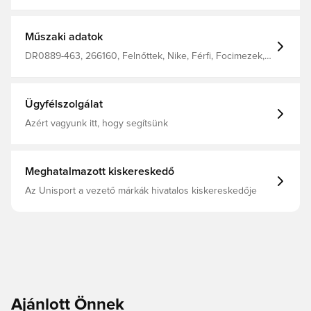
szálakból készült. Dri-FIT technológia a száraz, hűvös és
kényelmes viseletért. Könnyű és rugalmas illeszkedés.
Normál fazon. 100% poliészterből készült.
Műszaki adatok
DR0889-463, 266160, Felnőttek, Nike, Férfi, Focimezek,
Jobb, Rövid ujjú, Kék, This Product Is Made With 100%
Recycled Polyester Fibers
Ügyfélszolgálat
Azért vagyunk itt, hogy segítsünk
Meghatalmazott kiskereskedő
Az Unisport a vezető márkák hivatalos kiskereskedője
Ajánlott Önnek