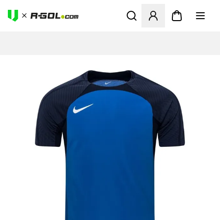
Megnyit egy modált a bejele