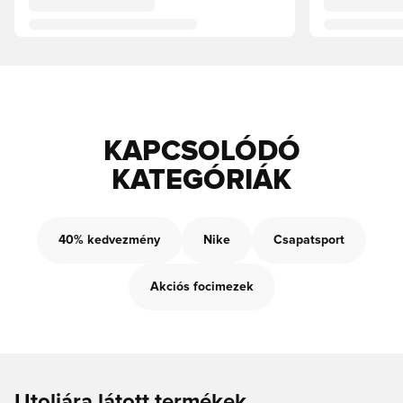
KAPCSOLÓDÓ
KATEGÓRIÁK
40% kedvezmény
Nike
Csapatsport
Akciós focimezek
Utoljára látott termékek