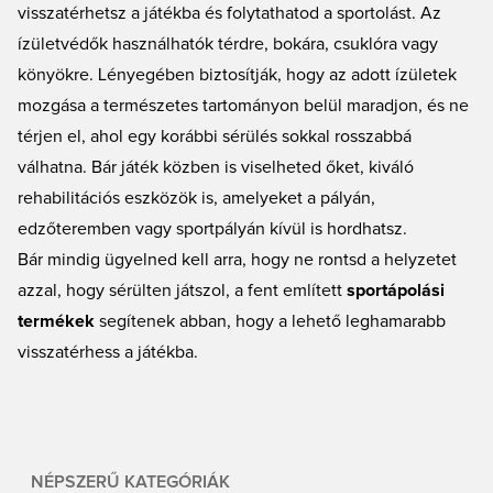
visszatérhetsz a játékba és folytathatod a sportolást. Az
ízületvédők használhatók térdre, bokára, csuklóra vagy
könyökre. Lényegében biztosítják, hogy az adott ízületek
mozgása a természetes tartományon belül maradjon, és ne
térjen el, ahol egy korábbi sérülés sokkal rosszabbá
válhatna. Bár játék közben is viselheted őket, kiváló
rehabilitációs eszközök is, amelyeket a pályán,
edzőteremben vagy sportpályán kívül is hordhatsz.
Bár mindig ügyelned kell arra, hogy ne rontsd a helyzetet
azzal, hogy sérülten játszol, a fent említett
sportápolási
termékek
segítenek abban, hogy a lehető leghamarabb
visszatérhess a játékba.
NÉPSZERŰ KATEGÓRIÁK