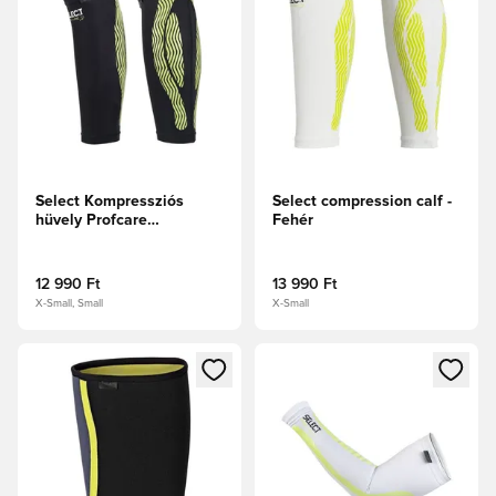
Select Kompressziós
Select compression calf -
hüvely Profcare
Fehér
Fekete/sárga
12 990 Ft
13 990 Ft
X-Small, Small
X-Small
Megnyit egy modált a bejelentkezéshez vagy a tagként való 
Megnyit egy modált a bejelent