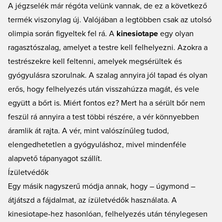
A jégzselék már régóta velünk vannak, de ez a következő
termék viszonylag új. Valójában a legtöbben csak az utolsó
olimpia során figyeltek fel rá. A
kinesiotape
egy olyan
ragasztószalag, amelyet a testre kell felhelyezni. Azokra a
testrészekre kell feltenni, amelyek megsérültek és
gyógyulásra szorulnak. A szalag annyira jól tapad és olyan
erős, hogy felhelyezés után visszahúzza magát, és vele
együtt a bőrt is. Miért fontos ez? Mert ha a sérült bőr nem
feszül rá annyira a test többi részére, a vér könnyebben
áramlik át rajta. A vér, mint valószínűleg tudod,
elengedhetetlen a gyógyuláshoz, mivel mindenféle
alapvető tápanyagot szállít.
Ízületvédők
Egy másik nagyszerű módja annak, hogy – úgymond –
átjátszd a fájdalmat, az ízületvédők használata. A
kinesiotape-hez hasonlóan, felhelyezés után ténylegesen