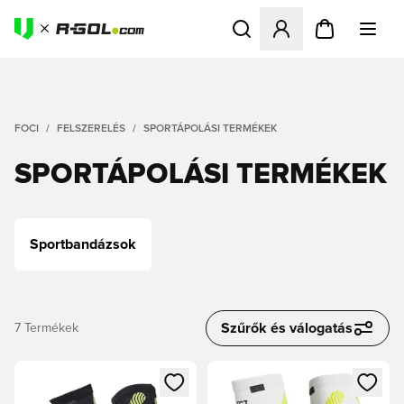
Megnyit egy modált a bejele
FOCI
FELSZERELÉS
SPORTÁPOLÁSI TERMÉKEK
SPORTÁPOLÁSI TERMÉKEK
Sportbandázsok
Szűrők és válogatás
7
Termékek
Megnyit egy modált a bejelentkezéshez vagy a tagként való 
Megnyit egy modált a bejelent