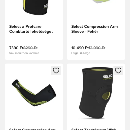
Select a Profcare
Select Compression Arm
Combtartó lehetőséget
Sleeve - Fehér
7390 Ft
8290 Ft
10 490 Ft
12 990 Ft
Sok méretben kapható
Large, X-Large
Megnyit egy modált a bejelentkezéshez vagy a tagként való 
Megnyit egy modált a bejelent