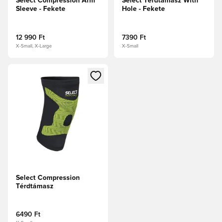
Select Compression Arm
Select Térdtámasz With
Sleeve - Fekete
Hole - Fekete
12 990 Ft
7390 Ft
X-Small, X-Large
X-Small
Megnyit egy modált a bejelentkezéshez vagy a tagként való 
Select Compression
Térdtámasz
6490 Ft