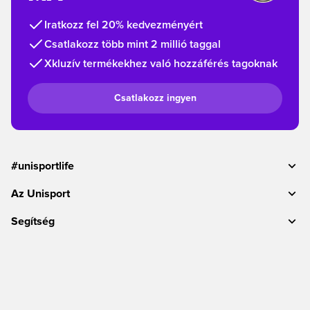
Iratkozz fel 20% kedvezményért
Csatlakozz több mint 2 millió taggal
Xkluzív termékekhez való hozzáférés tagoknak
Csatlakozz ingyen
#unisportlife
Az Unisport
Segítség