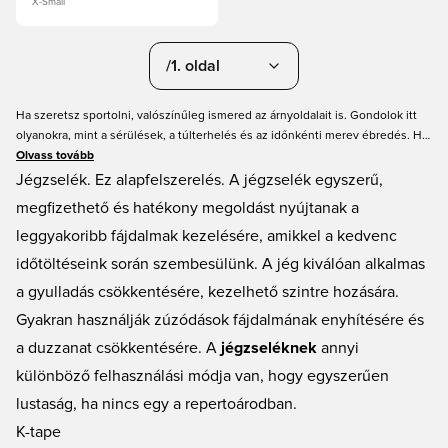
X-Small
/1. oldal
Ha szeretsz sportolni, valószínűleg ismered az árnyoldalait is. Gondolok itt
olyanokra, mint a sérülések, a túlterhelés és az időnkénti merev ébredés. Ha
ez ismerősen hangzik, van egy jó hírünk: nem kell tétlenül tűrnöd ezt a
Olvass tovább
fájdalmat. Ehelyett tehetsz lépéseket annak érdekében, hogy a tested újra és
Jégzselék. Ez alapfelszerelés. A jégzselék egyszerű,
újra készen álljon a visszatérésre. Vessünk egy pillantást néhány fontos
megfizethető és hatékony megoldást nyújtanak a
sportápolási termékre, amikkel hozzájárulhatsz a jobb egészségedhez.
leggyakoribb fájdalmak kezelésére, amikkel a kedvenc
időtöltéseink során szembesülünk. A jég kiválóan alkalmas
a gyulladás csökkentésére, kezelhető szintre hozására.
Gyakran használják zúzódások fájdalmának enyhítésére és
a duzzanat csökkentésére. A
jégzseléknek
annyi
különböző felhasználási módja van, hogy egyszerűen
lustaság, ha nincs egy a repertoárodban.
K-tape