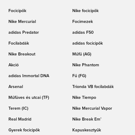
Focicipők
Nike focicipők
Nike Mercurial
Focimezek
adidas Predator
adidas F50
Focilabdák
adidas focicipők
Nike Breakout
Műfű (AG)
Akció
Nike Phantom
adidas Immortal DNA
Fű (FG)
Arsenal
Trionda VB focilabdák
Műfüves és utcai (TF)
Nike Tiempo
Terem (IC)
Nike Mercurial Vapor
Real Madrid
Nike Break Em’
Gyerek focicipők
Kapuskesztyűk