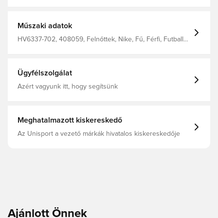
lábmunka fejlesztéséhez. 12 paneles kialakítása és
strapabíró borítása edzésről edzésre megőrzi az állandó
formáját és tartósságát. 60% gumi 15% poliuretán (PU) 13%
poliészter 12% etilén-vinil-acetát (EVA)
Műszaki adatok
HV6337-702, 408059, Felnőttek, Nike, Fű, Férfi, Futball
labdák, Sárga
Ügyfélszolgálat
Azért vagyunk itt, hogy segítsünk
Meghatalmazott kiskereskedő
Az Unisport a vezető márkák hivatalos kiskereskedője
Ajánlott Önnek