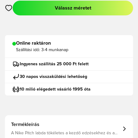
Válassz méretet
Megnyit egy modált a bejelentkezéshez vagy a tagként való r
Online raktáron
Szállítási idő:
3-4 munkanap
Ingyenes szállítás 25 000 Ft felett
30 napos visszaküldési lehetőség
10 milió elégedett vásárló 1995 óta
Termékleírás
A Nike Pitch labda tökéletes a kezdő edzésekhez és a