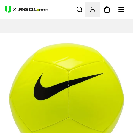
Megnyit egy modált a bejele