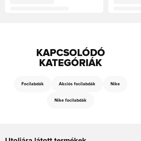
KAPCSOLÓDÓ
KATEGÓRIÁK
Focilabdák
Akciós focilabdák
Nike
Nike focilabdák
Utoljára látott termékek