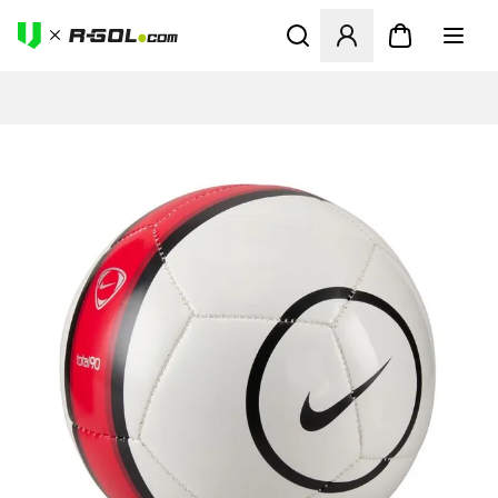
Megnyit egy modált a bejele