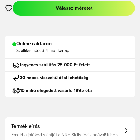
Válassz méretet
Megnyit egy modált a bejelentkezéshez vagy a tagként való r
Online raktáron
Szállítási idő:
3-4 munkanap
Ingyenes szállítás 25 000 Ft felett
30 napos visszaküldési lehetőség
10 milió elégedett vásárló 1995 óta
Termékleírás
Emeld a játékod szintjét a Nike Skills focilabdával! Kisebb