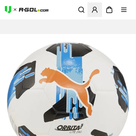
Megnyit egy modált a bejele