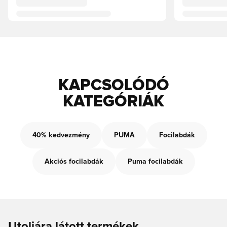
KAPCSOLÓDÓ
KATEGÓRIÁK
40% kedvezmény
PUMA
Focilabdák
Akciós focilabdák
Puma focilabdák
Utoljára látott termékek