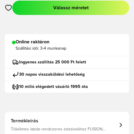
Válassz méretet
Megnyit egy modált a bejelentkezéshez vagy a tagként való r
Online raktáron
Szállítási idő:
3-4 munkanap
Ingyenes szállítás 25 000 Ft felett
30 napos visszaküldési lehetőség
10 milió elégedett vásárló 1995 óta
Termékleírás
Tökéletes labda rendszeres edzésekhez FUSION