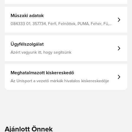
technológia: gépi varrású, többrétegű külső borítás 4
mm-es EVA habbal 32 panel 25% PU 20% EVA 7%
poliészter 48% gumibelső
Műszaki adatok
084333 01, 357734, Férfi, Felnőttek, PUMA, Fehér, Fű,
Futball labdák, 48% Rubber Bladder, 25% Polyurethane,
20% Eva, 7% Polyester
Ügyfélszolgálat
Azért vagyunk itt, hogy segítsünk
Meghatalmazott kiskereskedő
Az Unisport a vezető márkák hivatalos kiskereskedője
Ajánlott Önnek