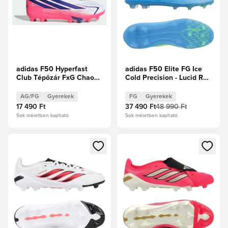
adidas F50 Hyperfast
adidas F50 Elite FG Ice
Club Tépőzár FxG Chaos
Cold Precision - Lucid Ray
vs Control Gyerek
Blue/Napsárga/Világos
szolgálati akva Gyerek
AG/FG
Gyerekek
FG
Gyerekek
17 490 Ft
37 490 Ft
48 990 Ft
Sok méretben kapható
Sok méretben kapható
Megnyit egy modált a bejelentkezéshez vagy a tagként való 
Megnyit egy modált a bejelent