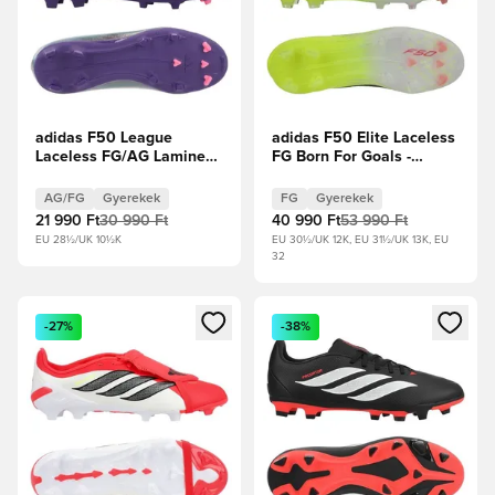
adidas F50 League
adidas F50 Elite Laceless
Laceless FG/AG Lamine
FG Born For Goals -
Yamal - Unity
Napsárga/Core Black/
Purple/Fehér cipők/Lucid
Élénkpiros Gyerek
AG/FG
Gyerekek
FG
Gyerekek
Lemon Gyerek
21 990 Ft
30 990 Ft
40 990 Ft
53 990 Ft
EU 28½/UK 10½K
EU 30½/UK 12K, EU 31½/UK 13K, EU
32
Megnyit egy modált a bejelentkezéshez vagy a tagként való 
Megnyit egy modált a bejelent
-27%
-38%