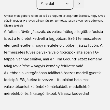
/1. oldal
Amikor melegebbre fordul az idő és felpuhul a talaj, természetes, hogy füves
pályán focizol. Ha füves pályán játszol, természetesen olyan focicipőre van
szükséged, ami alkalmas füves talajra. Itt megtalálod az összes füves pályára
Olvass tovább
való focicipőnket; az úgynevezett FG-cipőket. Amikor nálunk, a Unisportnál
A futballt fűvön játsszák, és valószínűleg a legtöbb focista
vásárolod meg új FG-cipődet, névvel és zászlóval is elláthatod, hogy még
is ezt a felületet kedveli a legjobban. Ezért természetesen
személyesebbé tedd. Mindig kedvező árakat kapsz, és gyors szállítással!
elengedhetetlen, hogy megfelelő cipőben játssz fűvön. A
természetes füves pályákra való focicipők általában FG-
talppal vannak ellátva, ami a "Firm Ground" (azaz kemény
talaj) rövidítése – vagyis kemény felületre való.
Az ebben a kategóriában található összes modell gyerek
focicipő, FG játékra tervezve – itt találod hatalmas
választékunkat különböző márkákból, modellekből,
méretekből és árkategóriákból. Válassz kedvedre!