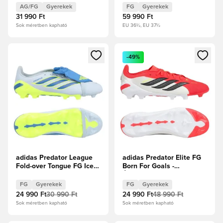
rózsaszín Gyerek
AG/FG
Gyerekek
FG
Gyerekek
31 990 Ft
59 990 Ft
Sok méretben kapható
EU 36½, EU 37½
Megnyit egy modált a bejelentkezéshez vagy a tagként való 
Megnyit egy modált a bejelent
-49%
adidas Predator League
adidas Predator Elite FG
Fold-over Tongue FG Ice
Born For Goals -
Cold Precision - Crystal
Élénkpiros/Core
Sky/Ray Blue/Napsárga
Black/Fehér cipők Gyerek
FG
Gyerekek
FG
Gyerekek
Gyerek
24 990 Ft
30 990 Ft
24 990 Ft
48 990 Ft
Sok méretben kapható
Sok méretben kapható