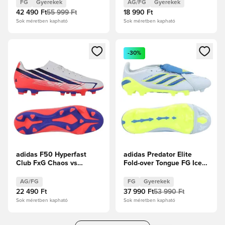
Naplemente energia/Old
FG
Gyerekek
AG/FG
Gyerekek
Royal Gyerek
42 490 Ft
55 999 Ft
18 990 Ft
Sok méretben kapható
Sok méretben kapható
Megnyit egy modált a bejelentkezéshez vagy a tagként való 
Megnyit egy modált a bejelent
-30%
adidas F50 Hyperfast
adidas Predator Elite
Club FxG Chaos vs
Fold-over Tongue FG Ice
Control
Cold Precision - Crystal
Sky/Ray Blue/Napsárga
AG/FG
FG
Gyerekek
Gyerek
22 490 Ft
37 990 Ft
53 990 Ft
Sok méretben kapható
Sok méretben kapható