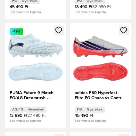
FG
Gyerekek
FG
Gyerekek
metál/Királykék Gyerek
45 490 Ft
18 490 Ft
32 990 Ft
Sok méretben kapható
Sok méretben kapható
Megnyit egy modált a bejelentkezéshez vagy a tagként való 
Megnyit egy modált a bejelent
-49%
PUMA Future 9 Match
adidas F50 Hyperfast
FG/AG Dreamrush -
Elite FG Chaos vs Control
Jégkék/Kék ékszer
Gyerek
Gyerek
AG/FG
Gyerekek
FG
Gyerekek
13 990 Ft
27 490 Ft
45 490 Ft
Sok méretben kapható
Sok méretben kapható