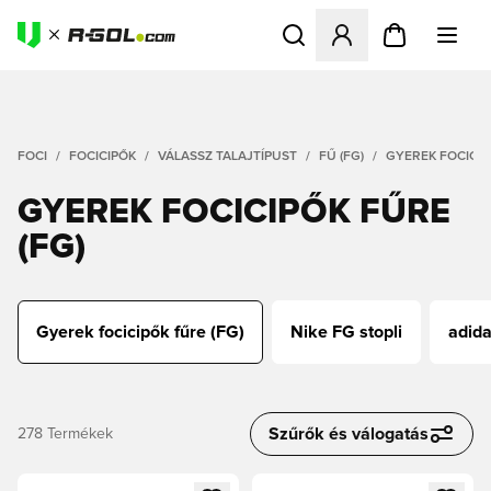
Megnyit egy modált a bejele
FOCI
FOCICIPŐK
VÁLASSZ TALAJTÍPUST
FŰ (FG)
GYEREK FOCICIP
GYEREK FOCICIPŐK FŰRE
(FG)
Gyerek focicipők fűre (FG)
Nike FG stopli
adida
Szűrők és válogatás
278
Termékek