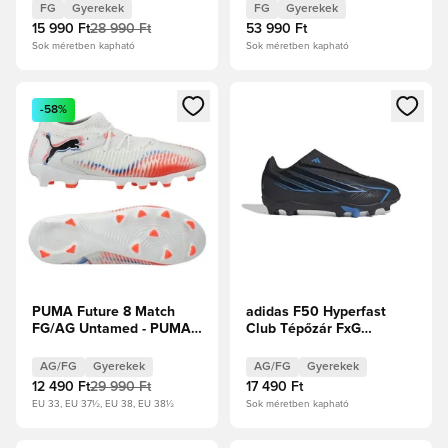
Black/Fehér cipők Gyerek
Blue/Napsárga/Világos
FG
Gyerekek
FG
Gyerekek
szolgálati akva Gyerek
15 990 Ft
28 990 Ft
53 990 Ft
Sok méretben kapható
Sok méretben kapható
Megnyit egy modált a bejelentkezéshez vagy a tagként való 
Megnyit egy modált a bejelent
-58%
PUMA Future 8 Match
adidas F50 Hyperfast
FG/AG Untamed - PUMA
Club Tépőzár FxG
Fehér/PUMA Fekete/Izzó
Immortal DNA Gyerek
piros Gyerek
AG/FG
Gyerekek
AG/FG
Gyerekek
12 490 Ft
29 990 Ft
17 490 Ft
EU 33, EU 37½, EU 38, EU 38½
Sok méretben kapható