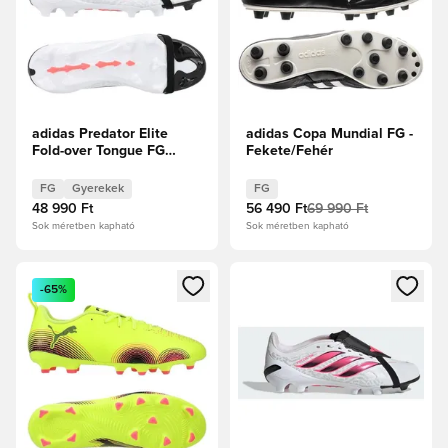
adidas Predator Elite
adidas Copa Mundial FG -
Fold-over Tongue FG
Fekete/Fehér
Chaos vs Control Gyerek
FG
Gyerekek
FG
48 990 Ft
56 490 Ft
69 990 Ft
Sok méretben kapható
Sok méretben kapható
Megnyit egy modált a bejelentkezéshez vagy a tagként való 
Megnyit egy modált a bejelent
-65%