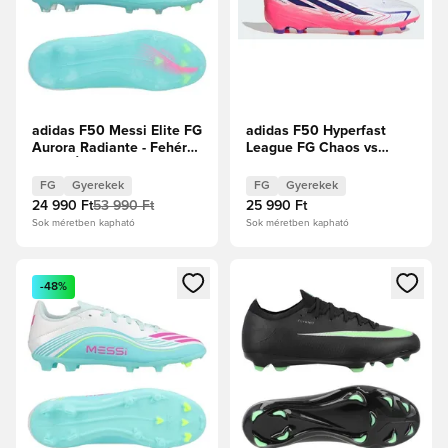
adidas F50 Messi Elite FG
adidas F50 Hyperfast
Aurora Radiante - Fehér
League FG Chaos vs
cipők/Élénk
Control Gyerek
rózsaszín/Flash Aqua
FG
Gyerekek
FG
Gyerekek
Gyerek
24 990 Ft
53 990 Ft
25 990 Ft
Sok méretben kapható
Sok méretben kapható
Megnyit egy modált a bejelentkezéshez vagy a tagként való 
Megnyit egy modált a bejelent
-48%