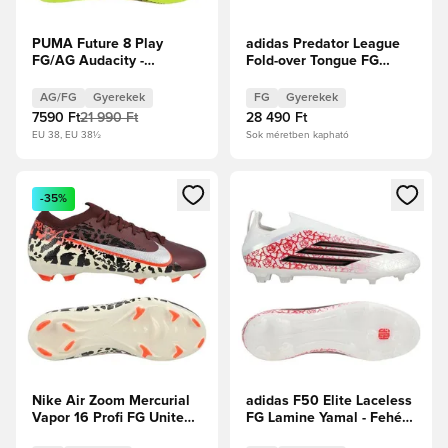
PUMA Future 8 Play
adidas Predator League
FG/AG Audacity -
Fold-over Tongue FG
Figyelmeztető
Chaos vs Control Gyerek
sárga/PUMA
AG/FG
Gyerekek
FG
Gyerekek
Fekete/Napfényes Gyerek
7590 Ft
21 990 Ft
28 490 Ft
EU 38, EU 38½
Sok méretben kapható
Megnyit egy modált a bejelentkezéshez vagy a tagként való 
Megnyit egy modált a bejelent
-35%
Nike Air Zoom Mercurial
adidas F50 Elite Laceless
Vapor 16 Profi FG United -
FG Lamine Yamal - Fehér
Burgundy Crush/Metál
cipők/Core Black/