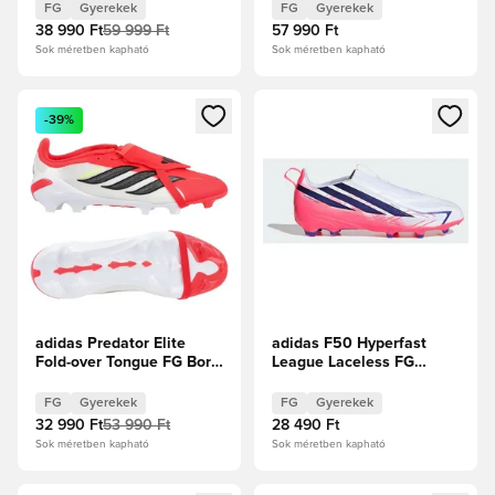
ezüst/Univerzális
Élénkpiros Gyerek
FG
Gyerekek
FG
Gyerekek
Piros/Fossil Gyerek
38 990 Ft
59 999 Ft
57 990 Ft
Sok méretben kapható
Sok méretben kapható
Megnyit egy modált a bejelentkezéshez vagy a tagként való 
Megnyit egy modált a bejelent
-39%
adidas Predator Elite
adidas F50 Hyperfast
Fold-over Tongue FG Born
League Laceless FG
For Goals -
Chaos vs Control Gyerek
Élénkpiros/Core
FG
Gyerekek
FG
Gyerekek
Black/Fehér cipők Gyerek
32 990 Ft
53 990 Ft
28 490 Ft
Sok méretben kapható
Sok méretben kapható