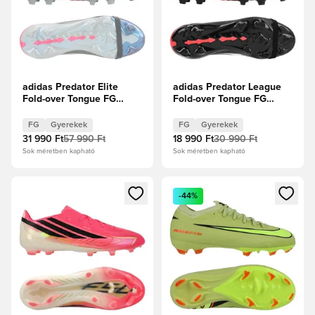
adidas Predator Elite
adidas Predator League
Fold-over Tongue FG
Fold-over Tongue FG
Finishers Steel -
Immortal DNA - Core
Vasfém/Fehér cipők/
Black/Fehér cipők/
FG
Gyerekek
FG
Gyerekek
Élénkpiros Gyerek
Élénkpiros Gyerek
31 990 Ft
57 990 Ft
18 990 Ft
30 990 Ft
Sok méretben kapható
Sok méretben kapható
Megnyit egy modált a bejelentkezéshez vagy a tagként való 
Megnyit egy modált a bejelent
-44%