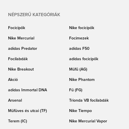
NÉPSZERŰ KATEGÓRIÁK
Focicipők
Nike focicipők
Nike Mercurial
Focimezek
adidas Predator
adidas F50
Focilabdák
adidas focicipők
Nike Breakout
Műfű (AG)
Akció
Nike Phantom
adidas Immortal DNA
Fű (FG)
Arsenal
Trionda VB focilabdák
Műfüves és utcai (TF)
Nike Tiempo
Terem (IC)
Nike Mercurial Vapor