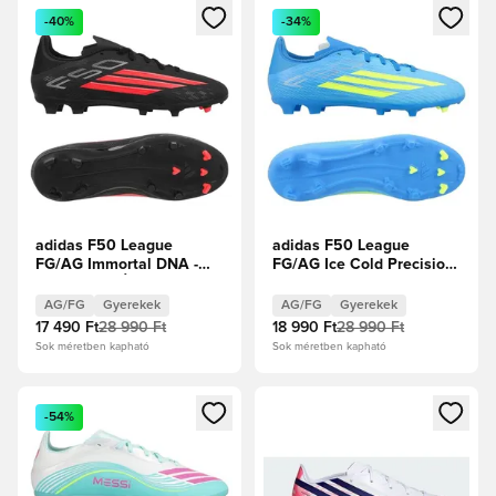
Megnyit egy modált a bejelentkezéshez vagy a tagként való 
Megnyit egy modált a bejelent
-40%
-34%
adidas F50 League
adidas F50 League
FG/AG Immortal DNA -
FG/AG Ice Cold Precision
Core Black/Élénkpiros
- Lucid Ray
Gyerek
Blue/Napsárga/Világos
AG/FG
Gyerekek
AG/FG
Gyerekek
szolgálati akva Gyerek
17 490 Ft
28 990 Ft
18 990 Ft
28 990 Ft
Sok méretben kapható
Sok méretben kapható
Megnyit egy modált a bejelentkezéshez vagy a tagként való 
Megnyit egy modált a bejelent
-54%