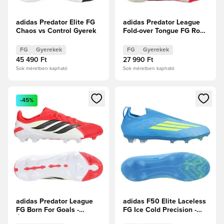
adidas Predator Elite FG
adidas Predator League
Chaos vs Control Gyerek
Fold-over Tongue FG Road
to Glory - Solar
Turbo/Thermal
FG
Gyerekek
FG
Gyerekek
Chrome/Core Black
45 490 Ft
27 990 Ft
Gyerek
Sok méretben kapható
Sok méretben kapható
Megnyit egy modált a bejelentkezéshez vagy a tagként való 
Megnyit egy modált a bejelent
-45%
adidas Predator League
adidas F50 Elite Laceless
FG Born For Goals -
FG Ice Cold Precision -
Élénkpiros/Core
Lucid Ray