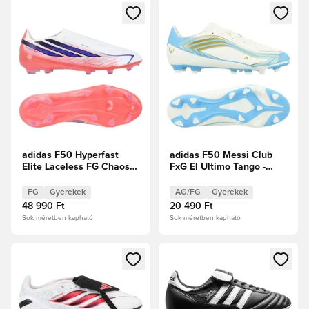
Megnyit egy modált a bejelentkezéshez vagy a tagként való 
Megnyit egy modált a bejelent
adidas F50 Hyperfast
adidas F50 Messi Club
Elite Laceless FG Chaos
FxG El Ultimo Tango -
vs Control Gyerek
Elefántcsont/Félénk kék
ragyogás/Icey Blue
FG
Gyerekek
AG/FG
Gyerekek
Gyerek
48 990 Ft
20 490 Ft
Sok méretben kapható
Sok méretben kapható
Megnyit egy modált a bejelentkezéshez vagy a tagként való 
Megnyit egy modált a bejelent