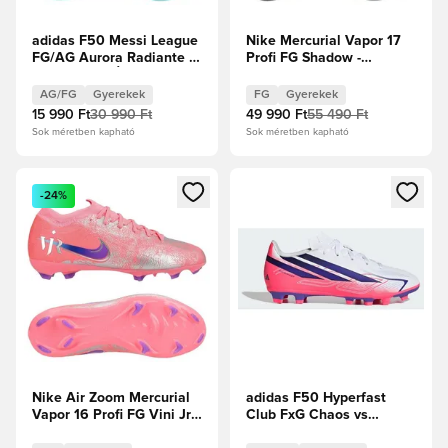
adidas F50 Messi League
Nike Mercurial Vapor 17
FG/AG Aurora Radiante -
Profi FG Shadow -
Fehér cipők/Élénk
Fekete/Illusion Green
rózsaszín/Flash Aqua
Gyerek
AG/FG
Gyerekek
FG
Gyerekek
Gyerek
15 990 Ft
30 990 Ft
49 990 Ft
55 490 Ft
Sok méretben kapható
Sok méretben kapható
Megnyit egy modált a bejelentkezéshez vagy a tagként való 
Megnyit egy modált a bejelent
-24%
Nike Air Zoom Mercurial
adidas F50 Hyperfast
Vapor 16 Profi FG Vini Jr.
Club FxG Chaos vs
Personal Edition -
Control Gyerek