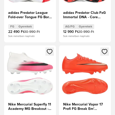
adidas Predator League
adidas Predator Club FxG
Fold-over Tongue FG Born
Immortal DNA - Core
For Goals -
Black/Fehér cipők/
Élénkpiros/Core
Élénkpiros Gyerek
FG
Gyerekek
AG/FG
Gyerekek
Black/Fehér cipők Gyerek
22 490 Ft
30 990 Ft
12 990 Ft
20 990 Ft
Sok méretben kapható
Sok méretben kapható
Megnyit egy modált a bejelentkezéshez vagy a tagként való 
Megnyit egy modált a bejelent
Nike Mercurial Superfly 11
Nike Mercurial Vapor 17
Academy MG Breakout -
Profi FG Break Em'
Fehér/Fekete/Hiper
Gyerek