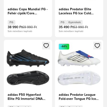
adidas Copa Mundial FG -
adidas Predator Elite
Fehér cipők/Core
Laceless FG Ice Cold
Black/Arany metál
Precision - Crystal
Sky/Ray Blue/Napsárga
FG
FG
Gyerekek
Gyerek
38 990 Ft
69 990 Ft
35 490 Ft
53 990 Ft
Sok méretben kapható
Sok méretben kapható
Megnyit egy modált a bejelentkezéshez vagy a tagként való 
Megnyit egy modált a bejelent
-44%
adidas F50 Hyperfast
adidas Predator League
Elite FG Immortal DNA
Fold-over Tongue FG Icon
Gyerek
Takeover - Fehér
cipők/Zero