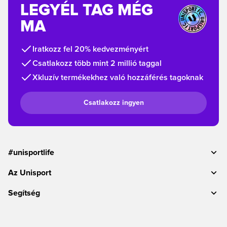
LEGYÉL TAG MÉG
MA
Iratkozz fel 20% kedvezményért
Csatlakozz több mint 2 millió taggal
Xkluzív termékekhez való hozzáférés tagoknak
Csatlakozz ingyen
#unisportlife
Az Unisport
Segítség