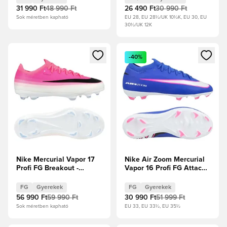
szolgálati akva Gyerek
31 990 Ft
48 990 Ft
26 490 Ft
30 990 Ft
Sok méretben kapható
EU 28, EU 28½/UK 10½K, EU 30, EU
30½/UK 12K
Megnyit egy modált a bejelentkezéshez vagy a tagként való 
Megnyit egy modált a bejelent
-40%
Nike Mercurial Vapor 17
Nike Air Zoom Mercurial
Profi FG Breakout -
Vapor 16 Profi FG Attack -
Fehér/Fekete/Hiper
Racer Blue/Fehér Gyerek
rózsaszín Gyerek
FG
Gyerekek
FG
Gyerekek
56 990 Ft
59 990 Ft
30 990 Ft
51 999 Ft
Sok méretben kapható
EU 33, EU 33½, EU 35½