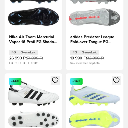
Nike Air Zoom Mercurial
adidas Predator League
Vapor 16 Profi FG Shadow
Fold-over Tongue FG
- Fekete/Jégkék Gyerek
Finishers Steel -
Vasfém/Fehér cipők/
FG
Gyerekek
FG
Gyerekek
Élénkpiros Gyerek
26 990 Ft
51 999 Ft
19 990 Ft
32 990 Ft
EU 32, EU 33, EU 33½
Sok méretben kapható
Megnyit egy modált a bejelentkezéshez vagy a tagként való 
Megnyit egy modált a bejelent
-44%
-34%