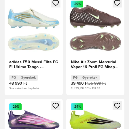
Megnyit egy modált a bejelentkezéshez vagy a tagként való 
Megnyit egy modált a bejelent
-29%
adidas F50 Messi Elite FG
Nike Air Zoom Mercurial
El Ultimo Tango -
Vapor 16 Profi FG Mbappé
Elefántcsont/Félénk kék
Personal Edition - Plum
ragyogás/Icey Blue
Eclipse/Metál ezüst
FG
Gyerekek
FG
Gyerekek
Gyerek
Gyerek
48 990 Ft
39 490 Ft
55 999 Ft
Sok méretben kapható
EU 35, EU 35½, EU 38
Megnyit egy modált a bejelentkezéshez vagy a tagként való 
Megnyit egy modált a bejelent
-29%
-24%