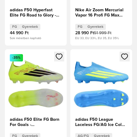
adidas F50 Hyperfast
Nike Air Zoom Mercurial
Elite FG Road to Glory -
Vapor 16 Profi FG Max
Solar Turbo/Core
Voltage -
Black/Arany metál Gyerek
Reflektorfényben/Volt/Hyper
FG
Gyerekek
FG
Gyerekek
Crimson Gyerek
44 990 Ft
28 990 Ft
51 999 Ft
Sok méretben kapható
EU 33, EU 33½, EU 35, EU 35½
Megnyit egy modált a bejelentkezéshez vagy a tagként való 
Megnyit egy modált a bejelent
-35%
adidas F50 Elite FG Born
adidas F50 League
For Goals -
Laceless FG/AG Ice Cold
Napsárga/Core Black/
Precision - Lucid Ray
Élénkpiros Gyerek
Blue/Napsárga/Világos
FG
Gyerekek
AG/FG
Gyerekek