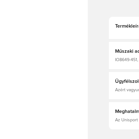
Termékleír
Műszaki a
IO8649-451, 
pulóverek, 
Ügyfélszol
Azért vagyun
Meghatalm
Az Unisport 