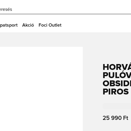
eresés
patsport
Akció
Foci Outlet
HORVÁ
PULÓV
OBSID
PIROS
25 990 Ft