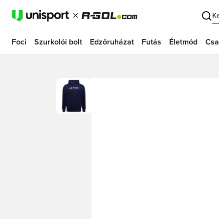
K
Foci
Szurkolói bolt
Edzőruházat
Futás
Életmód
Csa