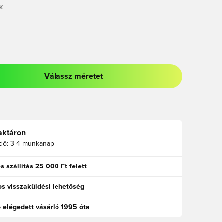
K
Válassz méretet
odált a bejelentkezéshez vagy a tagként való regisztrációhoz
aktáron
idő:
3-4 munkanap
s szállítás 25 000 Ft felett
s visszaküldési lehetőség
ó elégedett vásárló 1995 óta