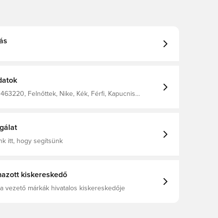
ás
datok
463220, Felnőttek, Nike, Kék, Férfi, Kapucnis
Hosszú ujjú
gálat
k itt, hogy segítsünk
azott kiskereskedő
a vezető márkák hivatalos kiskereskedője