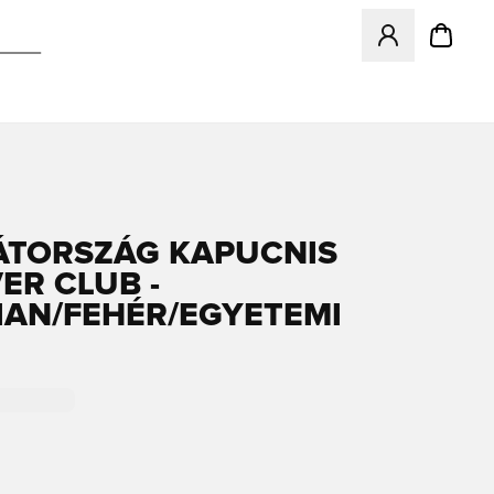
Megnyit egy modá
TORSZÁG KAPUCNIS
ER CLUB -
IAN/FEHÉR/EGYETEMI