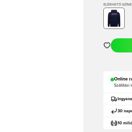
ELÉRHETŐ SZÍNE
Megnyit egy m
Online r
Szállítási 
Ingyene
30 napo
10 mili