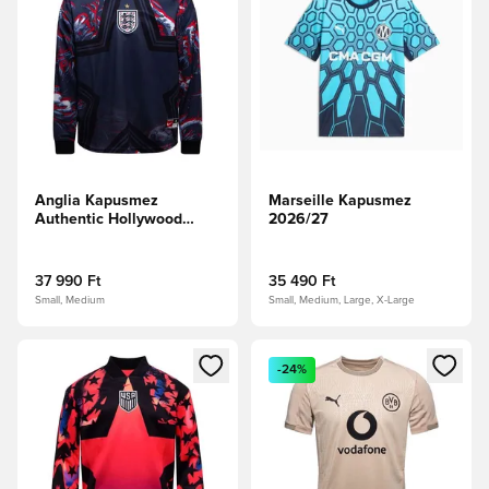
Anglia Kapusmez
Marseille Kapusmez
Authentic Hollywood
2026/27
Goalkeepers -
Obsidian/Fekete/Fehér
37 990 Ft
35 490 Ft
Small, Medium
Small, Medium, Large, X-Large
Megnyit egy modált a bejelentkezéshez vagy a tagként való 
Megnyit egy modált a bejelent
-24%