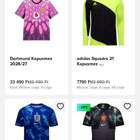
Dortmund Kapusmez
adidas Squadra 21
2026/27
Kapusmez -
Neonsárga/Fekete
33 490 Ft
36 490 Ft
7790 Ft
13 990 Ft
Small, Medium, Large, X-Large
Medium, Large, X-Large, XX-Large
Megnyit egy modált a bejelentkezéshez vagy a tagként való 
Megnyit egy modált a bejelent
-28%