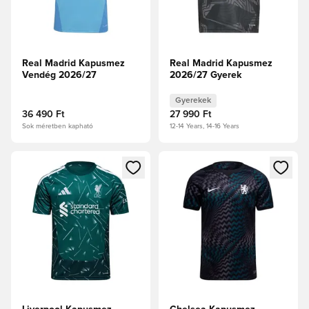
Real Madrid Kapusmez
Real Madrid Kapusmez
Vendég 2026/27
2026/27 Gyerek
Gyerekek
36 490 Ft
27 990 Ft
Sok méretben kapható
12-14 Years, 14-16 Years
Megnyit egy modált a bejelentkezéshez vagy a tagként való 
Megnyit egy modált a bejelent