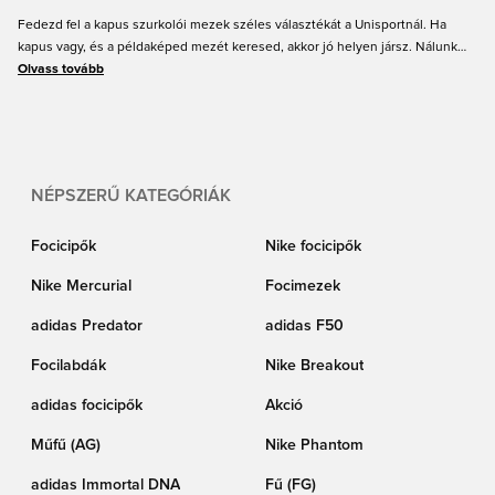
Fedezd fel a kapus szurkolói mezek széles választékát a Unisportnál. Ha
kapus vagy, és a példaképed mezét keresed, akkor jó helyen jársz. Nálunk
megtalálod a világ legnagyobb klubjainak kapusmezeit. Minden kapus
Olvass tovább
szurkolói mez elérhető minden méretben gyerekeknek és felnőtteknek
egyaránt. Nyomtasd rá kedvenc kapusod nevét, vagy akár a saját nevedet, és
szerezd be kapus szurkolói mezedet a Unisportnál.
NÉPSZERŰ KATEGÓRIÁK
Focicipők
Nike focicipők
Nike Mercurial
Focimezek
adidas Predator
adidas F50
Focilabdák
Nike Breakout
adidas focicipők
Akció
Műfű (AG)
Nike Phantom
adidas Immortal DNA
Fű (FG)