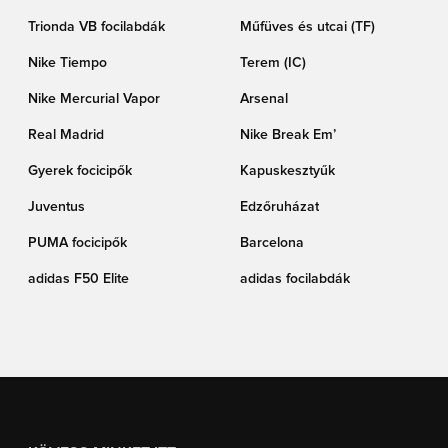
Trionda VB focilabdák
Műfüves és utcai (TF)
Nike Tiempo
Terem (IC)
Nike Mercurial Vapor
Arsenal
Real Madrid
Nike Break Em’
Gyerek focicipők
Kapuskesztyűk
Juventus
Edzőruházat
PUMA focicipők
Barcelona
adidas F50 Elite
adidas focilabdák