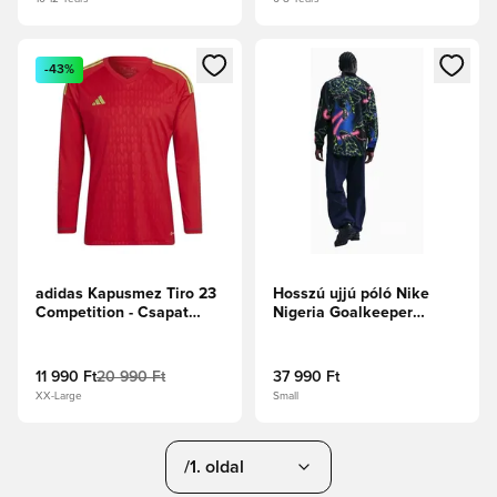
Megnyit egy modált a bejelentkezéshez vagy a tagként való 
Megnyit egy modált a bejelent
-43%
adidas Kapusmez Tiro 23
Hosszú ujjú póló Nike
Competition - Csapat
Nigeria Goalkeeper
egyetemi piros/Napzöld
Authentic - Sokszínű
11 990 Ft
20 990 Ft
37 990 Ft
XX-Large
Small
/1. oldal