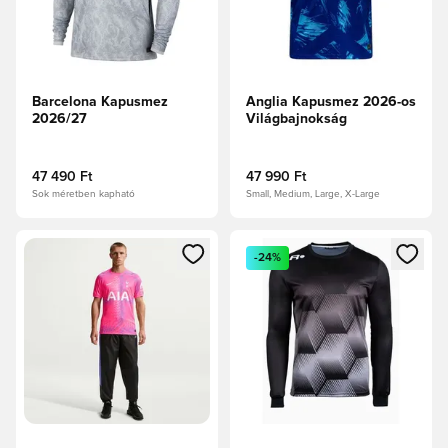
Barcelona Kapusmez
Anglia Kapusmez 2026-os
2026/27
Világbajnokság
47 490 Ft
47 990 Ft
Sok méretben kapható
Small, Medium, Large, X-Large
Megnyit egy modált a bejelentkezéshez vagy a tagként való 
Megnyit egy modált a bejelent
-24%