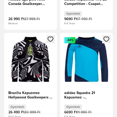
Canada Goalkeeper
Competition - Csapat
Authentic
egyetemi piros/Napzöld
Gyerek
Gyerekek
26 990 Ft
37 999 Ft
9690 Ft
17 490 Ft
Medium
6-8 Years
Megnyit egy modált a bejelentkezéshez vagy a tagként való 
Megnyit egy modált a bejelent
-44%
Brazília Kapusmez
adidas Squadra 21
Hollywood Goalkeepers -
Kapusmez -
Fekete/Fehér/Volt Gyerek
Sötétkék/Türkiz Gyerek
Gyerekek
Gyerekek
26 490 Ft
30 999 Ft
6690 Ft
11 990 Ft
10-12 Years
6-8 Years