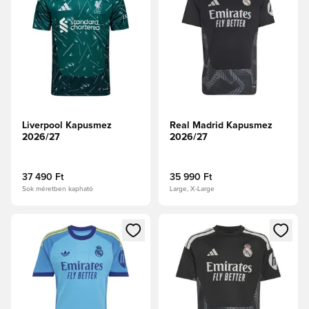
Liverpool Kapusmez
Real Madrid Kapusmez
2026/27
2026/27
37 490 Ft
35 990 Ft
Sok méretben kapható
Large, X-Large
Megnyit egy modált a bejelentkezéshez vagy a tagként való 
Megnyit egy modált a bejelent