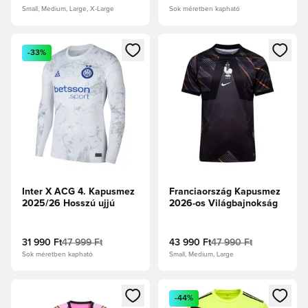
Small, Medium, Large, X-Large
Sok méretben kapható
Megnyit egy modált a bejelentkezéshez vagy a tagként való 
Megnyit egy modált a bejelent
-33%
Inter X ACG 4. Kapusmez
Franciaország Kapusmez
2025/26 Hosszú ujjú
2026-os Világbajnokság
31 990 Ft
47 999 Ft
43 990 Ft
47 990 Ft
Sok méretben kapható
Small, Medium, Large
Megnyit egy modált a bejelentkezéshez vagy a tagként való 
Megnyit egy modált a bejelent
-44%