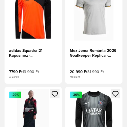
adidas Squadra 21
Mez Joma Románia 2026
Kapusmez -
Goalkeeper Replica -
Fekete/Narancs
Szürke
7790 Ft
13 990 Ft
20 990 Ft
31 990 Ft
X-Large
Medium
Megnyit egy modált a bejelentkezéshez vagy a tagként való 
Megnyit egy modált a bejelent
-29%
-39%