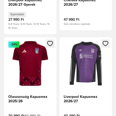
Liverpool Kapusmez
Chelsea Kapusmez
2026/27 Gyerek
2026/27
Gyerekek
27 990 Ft
47 990 Ft
6-8 Years, 8-10 Years, 12-14 Years, 14-
Sok méretben kapható
16 Years
Megnyit egy modált a bejelentkezéshez vagy a tagként való 
Megnyit egy modált a bejelent
-24%
Olaszország Kapusmez
Liverpool Kapusmez
2025/26
2026/27