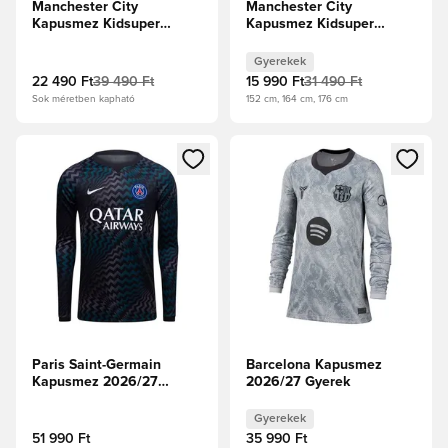
Manchester City
Manchester City
Kapusmez Kidsuper
Kapusmez Kidsuper
Klubvilágbajnokság 2025
Klubvilágbajnokság 2025
Gyerek
Gyerekek
22 490 Ft
39 490 Ft
15 990 Ft
31 490 Ft
Sok méretben kapható
152 cm, 164 cm, 176 cm
Megnyit egy modált a bejelentkezéshez vagy a tagként való 
Megnyit egy modált a bejelent
Paris Saint-Germain
Barcelona Kapusmez
Kapusmez 2026/27
2026/27 Gyerek
Hosszú ujjú
Gyerekek
51 990 Ft
35 990 Ft