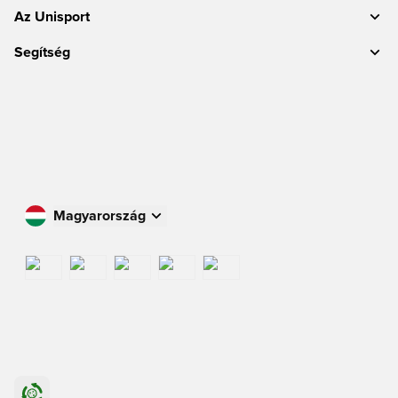
Az Unisport
Segítség
Magyarország
Vásároljon az Ön országában
International