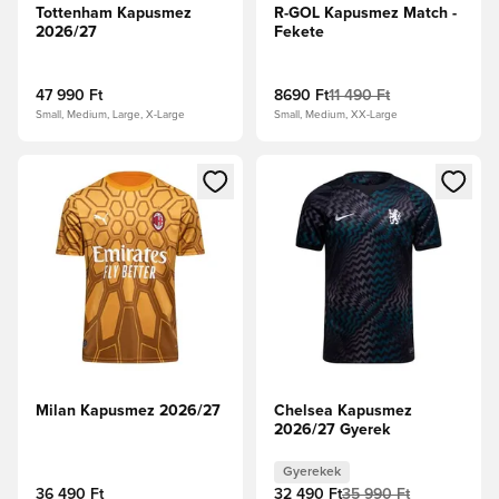
Tottenham Kapusmez
R-GOL Kapusmez Match -
2026/27
Fekete
47 990 Ft
8690 Ft
11 490 Ft
Small, Medium, Large, X-Large
Small, Medium, XX-Large
Megnyit egy modált a bejelentkezéshez vagy a tagként való 
Megnyit egy modált a bejelent
Milan Kapusmez 2026/27
Chelsea Kapusmez
2026/27 Gyerek
Gyerekek
36 490 Ft
32 490 Ft
35 990 Ft