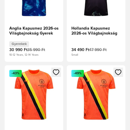
Anglia Kapusmez 2026-os
Hollandia Kapusmez
Világbajnokság Gyerek
2026-os Világbajnokság
Gyerekek
30 990 Ft
35 990 Ft
34 490 Ft
47 990 Ft
10-12 Years, 12-14 Years
Small
Megnyit egy modált a bejelentkezéshez vagy a tagként való 
Megnyit egy modált a bejelent
-43%
-49%