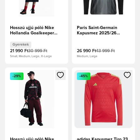
Hosszú ujjú póló Nike
Paris Saint-Germain
Hollandia Goalkeeper
Kapusmez 2025/26
Junior
Hosszú ujjú
Gyerekek
21 990 Ft
30 999 Ft
26 990 Ft
43 999 Ft
Small, Medium, Large, X-Large
Medium, Large
Megnyit egy modált a bejelentkezéshez vagy a tagként való 
Megnyit egy modált a bejelent
-29%
-45%
Hosszú ujjú póló Nike
adidas Kapusmez Tiro 23