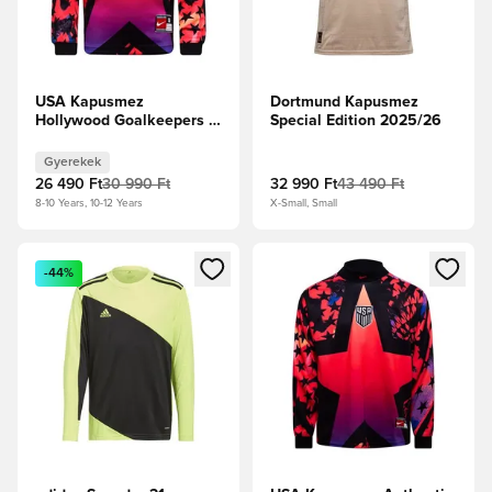
USA Kapusmez
Dortmund Kapusmez
Hollywood Goalkeepers -
Special Edition 2025/26
Bíborvörös/Fekete Gyerek
Gyerekek
26 490 Ft
30 990 Ft
32 990 Ft
43 490 Ft
8-10 Years, 10-12 Years
X-Small, Small
Megnyit egy modált a bejelentkezéshez vagy a tagként való 
Megnyit egy modált a bejelent
-44%