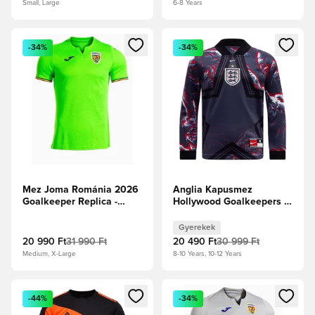
Small, Large
6-8 Years
Megnyit egy modált a bejelentkezéshez vagy a tagként való 
Megnyit egy modált a bejelent
-34%
-34%
Mez Joma Románia 2026
Anglia Kapusmez
Goalkeeper Replica -
Hollywood Goalkeepers -
Mész
Obsidian/Fekete/Fehér
Gyerek
Gyerekek
20 990 Ft
31 990 Ft
20 490 Ft
30 999 Ft
Medium, X-Large
8-10 Years, 10-12 Years
Megnyit egy modált a bejelentkezéshez vagy a tagként való 
Megnyit egy modált a bejelent
-44%
-34%