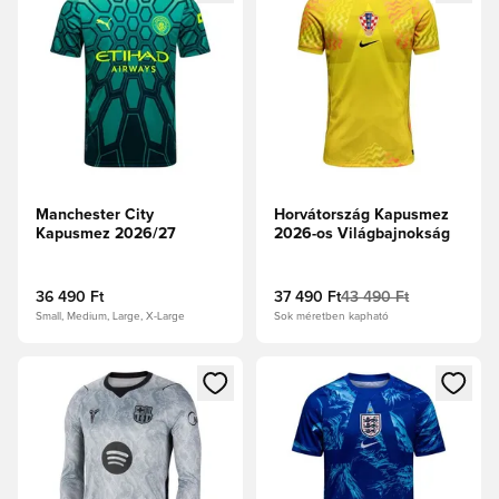
Manchester City
Horvátország Kapusmez
Kapusmez 2026/27
2026-os Világbajnokság
36 490 Ft
37 490 Ft
43 490 Ft
Small, Medium, Large, X-Large
Sok méretben kapható
Megnyit egy modált a bejelentkezéshez vagy a tagként való 
Megnyit egy modált a bejelent