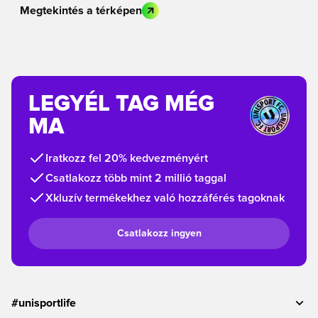
Megtekintés a térképen
LEGYÉL TAG MÉG
MA
Iratkozz fel 20% kedvezményért
Csatlakozz több mint 2 millió taggal
Xkluzív termékekhez való hozzáférés tagoknak
Csatlakozz ingyen
#unisportlife