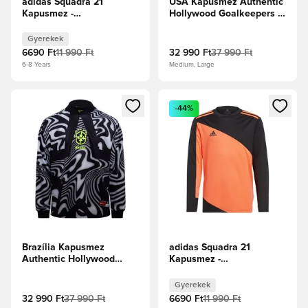
adidas Squadra 21
USA Kapusmez Authentic
Kapusmez -
Hollywood Goalkeepers -
Neonsárga/Fekete Gyerek
Bíborvörös/Fekete
Gyerekek
6690 Ft
11 990 Ft
32 990 Ft
37 990 Ft
6-8 Years
Medium, Large
Megnyit egy modált a bejelentkezéshez vagy a tagként való 
Megnyit egy modált a bejelent
-44%
Brazília Kapusmez
adidas Squadra 21
Authentic Hollywood
Kapusmez -
Goalkeepers -
Fekete/Narancs Gyerek
Fekete/Fehér/Volt
Gyerekek
32 990 Ft
37 990 Ft
6690 Ft
11 990 Ft