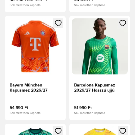
30 990 Ft
40 990 Ft
40 490 Ft
Sok méretben kapható
Sok méretben kapható
Megnyit egy modált a bejelentkezéshez vagy a tagként való 
Megnyit egy modált a bejelent
Bayern München
Barcelona Kapusmez
Kapusmez 2026/27
2026/27 Hosszú ujjú
54 990 Ft
51 990 Ft
Sok méretben kapható
Sok méretben kapható
Megnyit egy modált a bejelentkezéshez vagy a tagként való 
Megnyit egy modált a bejelent