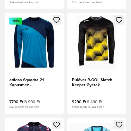
Sok méretben kapható
Sok méretben kapható
Megnyit egy modált a bejelentkezéshez vagy a tagként való 
Megnyit egy modált a bejelent
-44%
adidas Squadra 21
Pulóver R-GOL Match
Kapusmez -
Keeper Gyerek
Sötétkék/Türkiz
7790 Ft
13 990 Ft
9290 Ft
11 490 Ft
Sok méretben kapható
Small, Medium, XX-Large
Megnyit egy modált a bejelentkezéshez vagy a tagként való 
Megnyit egy modált a bejelent