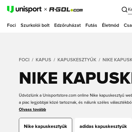
K
Foci
Szurkolói bolt
Edzőruházat
Futás
Életmód
Csa
FOCI
KAPUS
KAPUSKESZTYŰK
NIKE KAPUS
NIKE KAPUS
Üdvözlünk a Unisportstore.com online Nike kapuskesztyű we
a piac legjobbjai közé tartoznak, és nálunk széles választékb
óta meghatározzák a mércét a piacon, és ha csak a legjobb jö
Olvass tovább
kapuskesztyűk a tökéletes választás számodra. Különféle mod
közül válogathatsz, hogy biztosan megtaláld a számodra legm
Nike kapuskesztyűk
adidas kapuskesztyűk