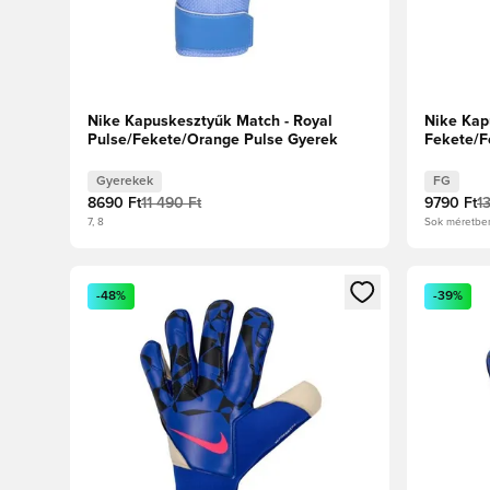
Nike Kapuskesztyűk Match - Royal
Nike Kap
Pulse/Fekete/Orange Pulse Gyerek
Fekete/F
Gyerekek
FG
8690 Ft
11 490 Ft
9790 Ft
1
7, 8
Sok méretbe
Megnyit egy modált a bejelentkezéshez vagy a tagkén
Megnyit e
-48%
-39%