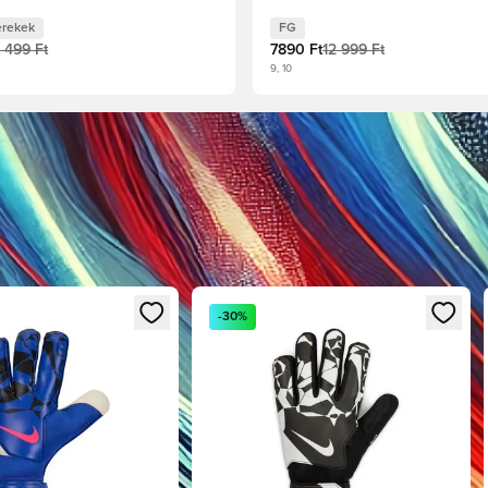
rekek
FG
1 499 Ft
7890 Ft
12 999 Ft
9, 10
ként való regisztrációhoz
 modált a bejelentkezéshez vagy a tagként való regisztrációhoz
Megnyit egy modált a bejelentkezéshe
-30%