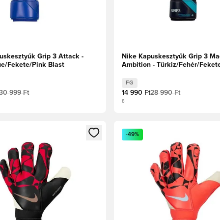
uskesztyűk Grip 3 Attack -
Nike Kapuskesztyűk Grip 3 Ma
ue/Fekete/Pink Blast
Ambition - Türkiz/Fehér/Feket
FG
30 999 Ft
14 990 Ft
28 990 Ft
8
t való regisztrációhoz
gy modált a bejelentkezéshez vagy a tagként való regisztrációh
Megnyit egy modált a bejelen
-49%