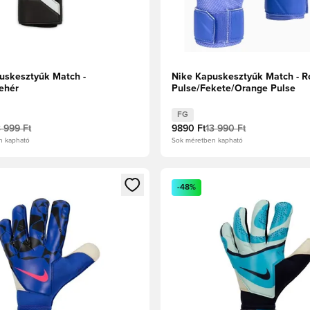
uskesztyűk Match -
Nike Kapuskesztyűk Match - R
ehér
Pulse/Fekete/Orange Pulse
FG
3 999 Ft
9890 Ft
13 990 Ft
n kapható
Sok méretben kapható
t való regisztrációhoz
gy modált a bejelentkezéshez vagy a tagként való regisztrációh
Megnyit egy modált a bejelen
-48%