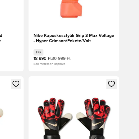
d
Nike Kapuskesztyűk Grip 3 Max Voltage
e
- Hyper Crimson/Fekete/Volt
FG
18 990 Ft
30 999 Ft
Sok méretben kapható
oz
tkezéshez vagy a tagként való regisztrációhoz
Megnyit egy modált a bejelentkezéshez vagy a tag