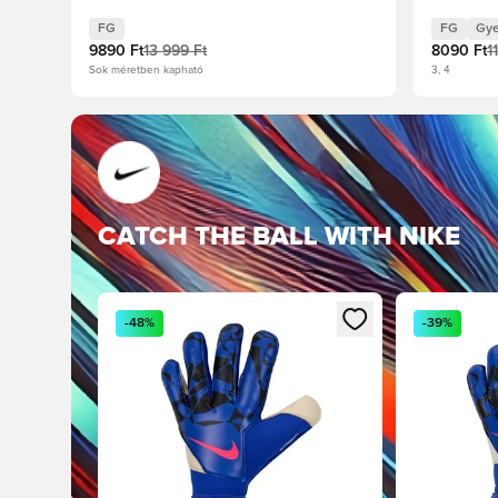
FG
FG
Gye
9890 Ft
13 999 Ft
8090 Ft
1
Sok méretben kapható
3, 4
CATCH THE BALL WITH NIKE
Megnyit egy modált a bejelentkezéshez vagy a tag
Megnyit egy
-48%
-39%