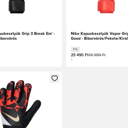
uskesztyűk Grip 3 Break Em' -
Nike Kapuskesztyűk Vapor Gri
íborvörös
Good - Bíborvörös/Fekete/Királ
árnyalat
FG
25 490 Ft
49 999 Ft
7
t való regisztrációhoz
gy modált a bejelentkezéshez vagy a tagként való regisztrációh