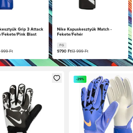
kesztyűk Grip 3 Attack
Nike Kapuskesztyűk Match -
e/Fekete/Pink Blast
Fekete/Fehér
FG
 999 Ft
9790 Ft
13 999 Ft
t való regisztrációhoz
gy modált a bejelentkezéshez vagy a tagként való regisztrációh
Megnyit egy modált a bejelen
-29%