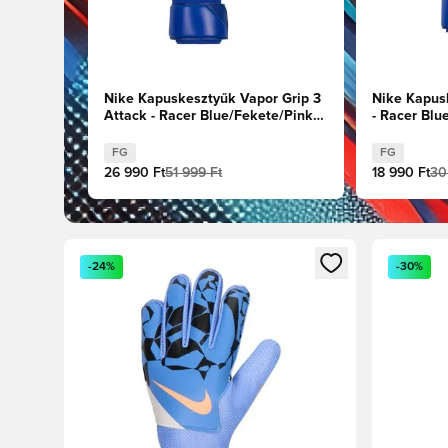
Nike Kapuskesztyűk Vapor Grip 3
Nike Kapus
Attack - Racer Blue/Fekete/Pink
- Racer Blu
Blast
FG
FG
26 990 Ft
51 999 Ft
18 990 Ft
30
Megnyit egy modált a bejelentkezéshez vagy a tagkén
Megnyit e
-24%
-30%