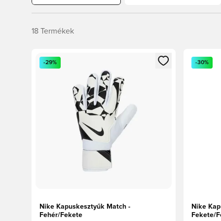
18
Termékek
Megnyit egy modált a bejelentkezéshez vagy a tagkén
Megnyit e
-29%
-30%
Nike Kapuskesztyűk Match -
Nike Kap
Fehér/Fekete
Fekete/F