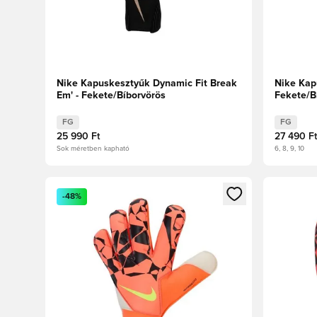
Nike Kapuskesztyűk Dynamic Fit Break
Nike Kap
Em' - Fekete/Bíborvörös
Fekete/B
FG
FG
25 990 Ft
27 490 Ft
Sok méretben kapható
6, 8, 9, 10
Megnyit egy modált a bejelentkezéshez vagy a tagkén
Megnyit e
-48%