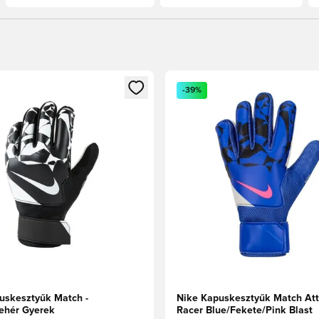
t való regisztrációhoz
gy modált a bejelentkezéshez vagy a tagként való regisztrációh
Megnyit egy modált a bejelen
-39%
uskesztyűk Match -
Nike Kapuskesztyűk Match Att
ehér Gyerek
Racer Blue/Fekete/Pink Blast