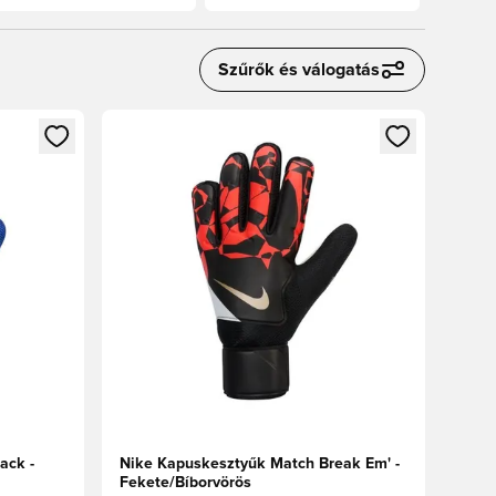
Szűrők és válogatás
oz
tkezéshez vagy a tagként való regisztrációhoz
Megnyit egy modált a bejelentkezéshez vagy a tag
ack -
Nike Kapuskesztyűk Match Break Em' -
Fekete/Bíborvörös