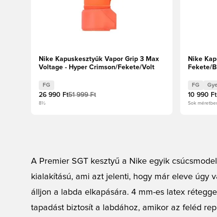
Nike Kapuskesztyűk Vapor Grip 3 Max
Nike Kap
Voltage - Hyper Crimson/Fekete/Volt
Fekete/B
FG
FG
Gye
26 990 Ft
51 999 Ft
10 990 Ft
8½
Sok méretbe
A Premier SGT kesztyű a Nike egyik csúcsmodellj
kialakítású, ami azt jelenti, hogy már eleve úgy
álljon a labda elkapására. 4 mm-es latex rétegge
tapadást biztosít a labdához, amikor az feléd re