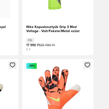
oyal
Nike Kapuskesztyűk Grip 3 Mad
Voltage - Volt/Fekete/Metál ezüst
FG
17 990 Ft
29 490 Ft
8, 9
oz
tkezéshez vagy a tagként való regisztrációhoz
Megnyit egy modált a bejelentkezéshez vagy a tag
-39%