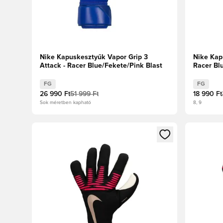
Nike Kapuskesztyűk Vapor Grip 3
Nike Kap
Attack - Racer Blue/Fekete/Pink Blast
Racer Bl
FG
FG
26 990 Ft
51 999 Ft
18 990 Ft
Sok méretben kapható
8, 9
Megnyit egy modált a bejelentkezéshez vagy a tagkén
Megnyit e