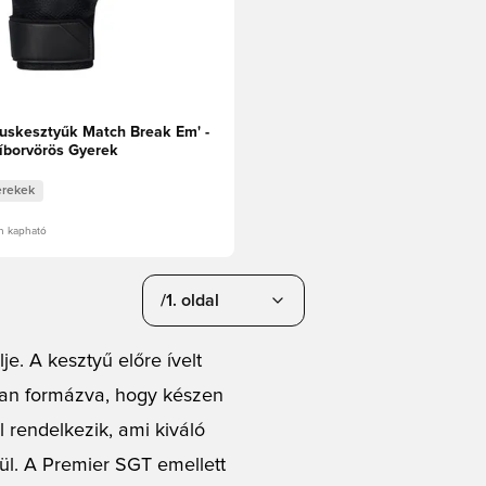
uskesztyűk Match Break Em' -
íborvörös Gyerek
rekek
n kapható
/1. oldal
e. A kesztyű előre ívelt
 van formázva, hogy készen
l rendelkezik, ami kiváló
pül. A Premier SGT emellett