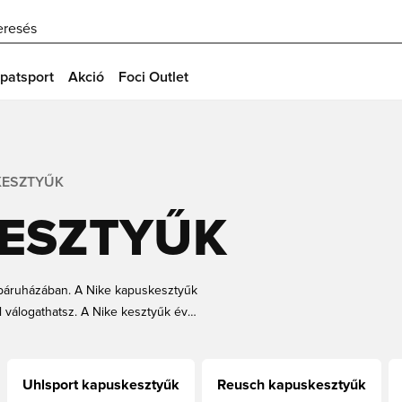
eresés
patsport
Akció
Foci Outlet
KESZTYŰK
KESZTYŰK
báruházában. A Nike kapuskesztyűk
ól válogathatsz. A Nike kesztyűk évek
het szóba, akkor a Nike
ellek, méretek, szabások és színek
egfelelőbb Nike kapuskesztyűt.
Uhlsport kapuskesztyűk
Reusch kapuskesztyűk