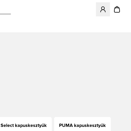
Megnyit egy modá
Select kapuskesztyűk
PUMA kapuskesztyűk
Footb