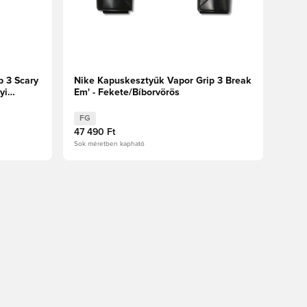
p 3 Scary
Nike Kapuskesztyűk Vapor Grip 3 Break
yi
Em' - Fekete/Bíborvörös
FG
47 490 Ft
Sok méretben kapható
oz