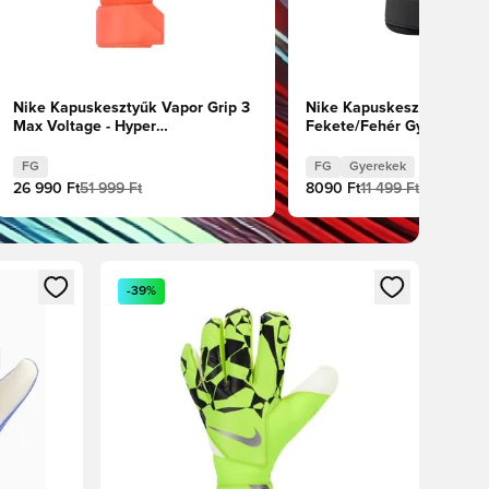
Nike Kapuskesztyűk Vapor Grip 3
Nike Kapuskesztyűk Matc
Max Voltage - Hyper
Fekete/Fehér Gyerek
Crimson/Fekete/Volt
FG
FG
Gyerekek
26 990 Ft
51 999 Ft
8090 Ft
11 499 Ft
oz
tkezéshez vagy a tagként való regisztrációhoz
Megnyit egy modált a bejelentkezéshez vagy a tag
-39%