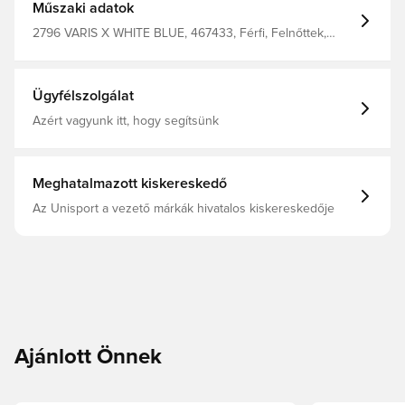
Műszaki adatok
2796 VARIS X WHITE BLUE, 467433, Férfi, Felnőttek,
Fehér, Football Masters, Kapuskesztyű, Zokni nélkül,
Nem, Negatív szabás
Ügyfélszolgálat
Azért vagyunk itt, hogy segítsünk
Meghatalmazott kiskereskedő
Az Unisport a vezető márkák hivatalos kiskereskedője
Ajánlott Önnek