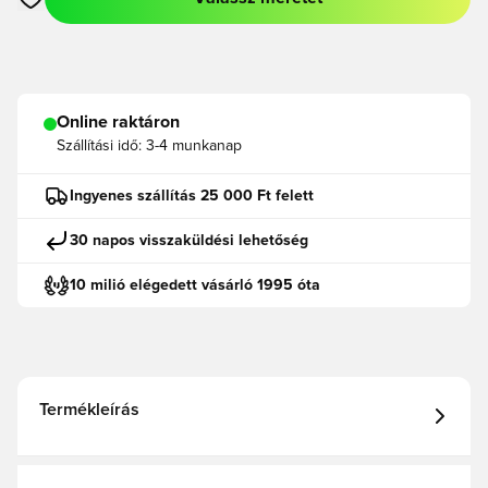
Megnyit egy modált a bejelentkezéshez vagy a tagként való r
Online raktáron
Szállítási idő:
3-4 munkanap
Ingyenes szállítás 25 000 Ft felett
30 napos visszaküldési lehetőség
10 milió elégedett vásárló 1995 óta
Termékleírás