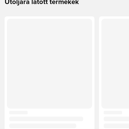
Utoljára látott termékek