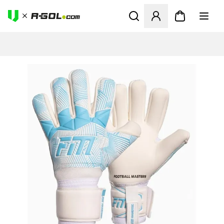
Megnyit egy modált a bejele