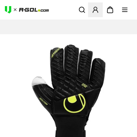
Megnyit egy modált a bejele