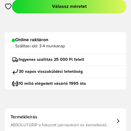
Válassz méretet
Megnyit egy modált a bejelentkezéshez vagy a tagként való r
Online raktáron
Szállítási idő:
3-4 munkanap
Ingyenes szállítás 25 000 Ft felett
30 napos visszaküldési lehetőség
10 milió elégedett vásárló 1995 óta
Termékleírás
ABSOLUTGRIP a fokozott párnázásért és kiemelkedő
tapadásért, bármilyen időjárási körülmények között