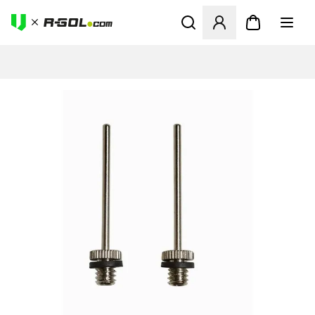
Megnyit egy modált a bejele