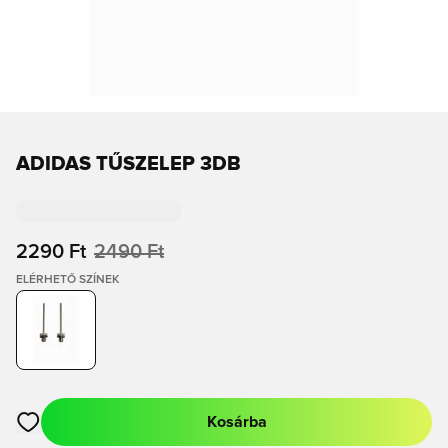
ADIDAS TŰSZELEP 3DB
2290 Ft
2490 Ft
ELÉRHETŐ SZÍNEK
Kosárba
Megnyit egy modált a bejelentkezéshez vagy a tagként való r