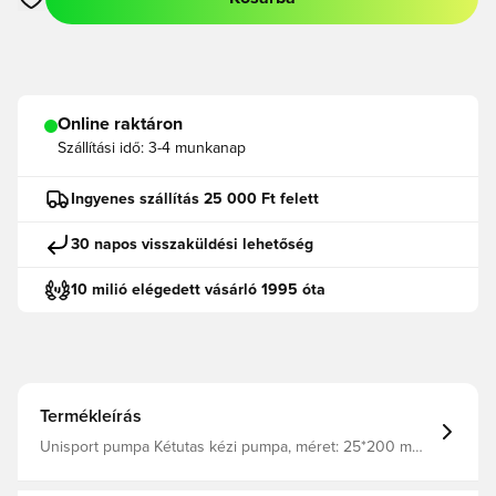
Megnyit egy modált a bejelentkezéshez vagy a tagként való r
Online raktáron
Szállítási idő:
3-4 munkanap
Ingyenes szállítás 25 000 Ft felett
30 napos visszaküldési lehetőség
10 milió elégedett vásárló 1995 óta
Termékleírás
Unisport pumpa Kétutas kézi pumpa, méret: 25*200 mm,
Unisport logóval nyomtatva A tű a kupakban tárolható