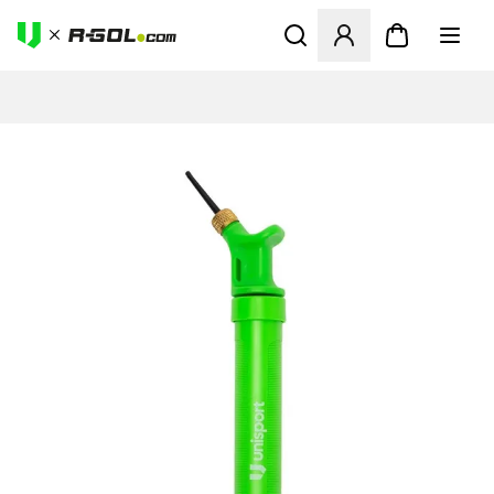
Megnyit egy modált a bejele