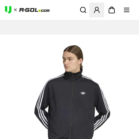
Megnyit egy modált a bejele