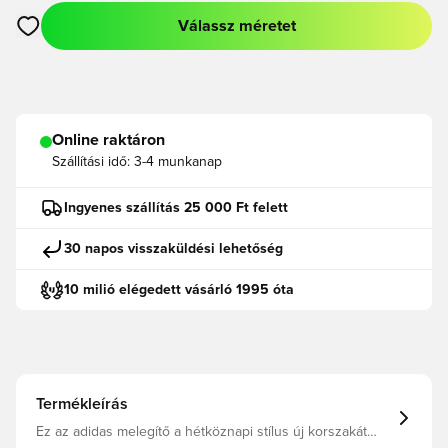
Válassz méretet
Megnyit egy modált a bejelentkezéshez vagy a tagként való r
Online raktáron
Szállítási idő:
3-4 munkanap
Ingyenes szállítás 25 000 Ft felett
30 napos visszaküldési lehetőség
10 milió elégedett vásárló 1995 óta
Termékleírás
Ez az adidas melegítő a hétköznapi stílus új korszakát