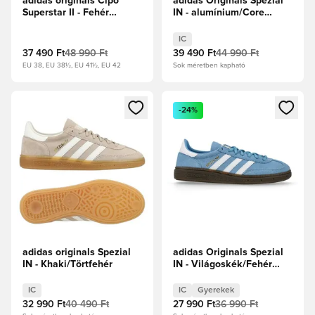
adidas originals Cipő
adidas Originals Spezial
Superstar II - Fehér
IN - alumínium/Core
cipők/Core Black
Black/Fehér cipők
IC
37 490 Ft
48 990 Ft
39 490 Ft
44 990 Ft
EU 38, EU 38½, EU 41½, EU 42
Sok méretben kapható
Megnyit egy modált a bejelentkezéshez vagy a tagként való 
Megnyit egy modált a bejelent
-24%
adidas originals Spezial
adidas Originals Spezial
IN - Khaki/Törtfehér
IN - Világoskék/Fehér
cipők Gyerek
IC
IC
Gyerekek
32 990 Ft
40 490 Ft
27 990 Ft
36 990 Ft