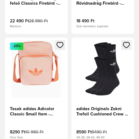
felső Classics Firebird -
Rövidnadrág Firebird -
Jobb Skarlát/Fehér
Zöld
22 490 Ft
28 990 Ft
18 490 Ft
Medium
Sok méretben kapható
Megnyit egy modált a bejelentkezéshez vagy a tagként való 
Megnyit egy modált a bejelent
-25%
Tasak adidas Adicolor
adidas Originals Zokni
Classic Small Item -
Trefoil Cushioned Crew 6-
Narancs
os csomag - Fekete/Fehér
8290 Ft
10 990 Ft
8590 Ft
9490 Ft
One Size
34-38, 38-42, 46-50