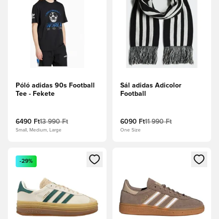
Póló adidas 90s Football
Sál adidas Adicolor
Tee - Fekete
Football
6490 Ft
13 990 Ft
6090 Ft
11 990 Ft
Small, Medium, Large
One Size
Megnyit egy modált a bejelentkezéshez vagy a tagként való 
Megnyit egy modált a bejelent
-29%