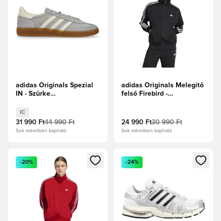
adidas Originals Spezial
adidas Originals Melegítő
IN - Szürke
felső Firebird -
Kettő/Krémfehér
Fekete/Fehér
IC
31 990 Ft
44 990 Ft
24 990 Ft
30 990 Ft
Sok méretben kapható
Sok méretben kapható
Megnyit egy modált a bejelentkezéshez vagy a tagként való 
Megnyit egy modált a bejelent
-20%
-24%