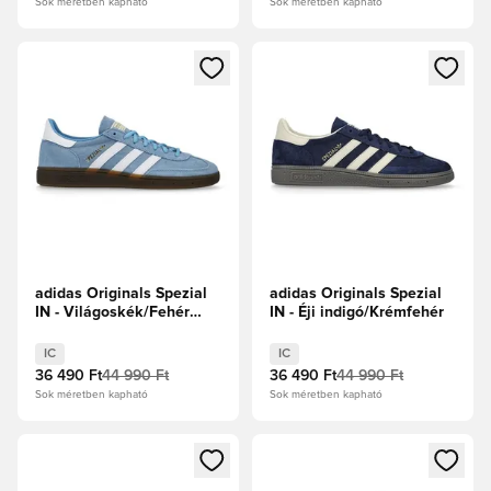
Sok méretben kapható
Sok méretben kapható
Megnyit egy modált a bejelentkezéshez vagy a tagként való 
Megnyit egy modált a bejelent
adidas Originals Spezial
adidas Originals Spezial
IN - Világoskék/Fehér
IN - Éji indigó/Krémfehér
cipők
IC
IC
36 490 Ft
44 990 Ft
36 490 Ft
44 990 Ft
Sok méretben kapható
Sok méretben kapható
Megnyit egy modált a bejelentkezéshez vagy a tagként való 
Megnyit egy modált a bejelent