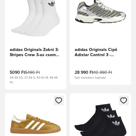
adidas Originals Zokni 3-
adidas Originals Cipő
Stripes Crew 3-as csomag
Adistar Control 3 -
- Fehér/Fekete
Salak/Törtfehér/Ezüst
metál
5090 Ft
5490 Ft
28 990 Ft
40 990 Ft
34-36 XS, 37-39 S, 40-42 M, 46-48
Sok méretben kapható
XL
Megnyit egy modált a bejelentkezéshez vagy a tagként való 
Megnyit egy modált a bejelent