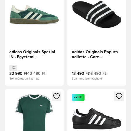
adidas Originals Spezial
adidas Originals Papucs
IN - Egyetemi
adilette - Core
zöld/Lenzöld/Zöld
Black/Fehér
IC
32 990 Ft
40 490 Ft
13 490 Ft
16 490 Ft
Sok méretben kapható
Sok méretben kapható
Megnyit egy modált a bejelentkezéshez vagy a tagként való 
Megnyit egy modált a bejelent
-23%