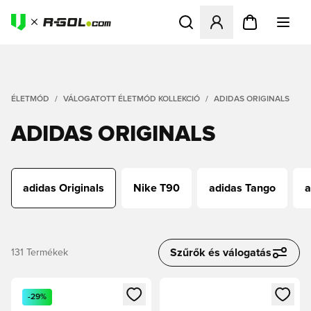
Megnyit egy modált a bejele
ÉLETMÓD
VÁLOGATOTT ÉLETMÓD KOLLEKCIÓ
ADIDAS ORIGINALS
ADIDAS ORIGINALS
adidas Originals
Nike T90
adidas Tango
a
Szűrők és válogatás
131
Termékek
Megnyit egy modált a bejelentkezéshez vagy a tagként való 
Megnyit egy modált a bejelent
-29%