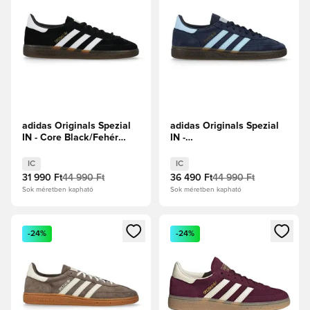
adidas Originals Spezial
adidas Originals Spezial
IN - Core Black/Fehér
IN -
cipők
Tengerészkék/Világoskék
IC
IC
31 990 Ft
44 990 Ft
36 490 Ft
44 990 Ft
Sok méretben kapható
Sok méretben kapható
Megnyit egy modált a bejelentkezéshez vagy a tagként való 
Megnyit egy modált a bejelent
-24%
-24%