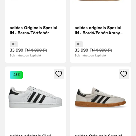
adidas Originals Spezial
adidas originals Spezial
IN - Barna/Törtfehér
IN - Bordó/Fehér/Arany
metál
IC
IC
33 990 Ft
44 990 Ft
33 990 Ft
44 990 Ft
Sok méretben kapható
Sok méretben kapható
Megnyit egy modált a bejelentkezéshez vagy a tagként való 
Megnyit egy modált a bejelent
-23%