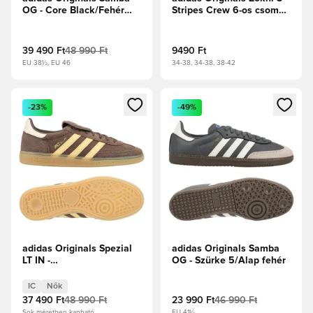
OG - Core Black/Fehér
Stripes Crew 6-os csomag
cipők
- Fehér
39 490 Ft
48 990 Ft
9490 Ft
EU 38½, EU 46
34-38, 34-38, 38-42
Megnyit egy modált a bejelentkezéshez vagy a tagként való 
Megnyit egy modált a bejelent
-23%
-49%
adidas Originals Spezial
adidas Originals Samba
LT IN -
OG - Szürke 5/Alap fehér
Földrétegek/Narancs
Árnyalat/Csodafehér Női
IC
Nők
37 490 Ft
48 990 Ft
23 990 Ft
46 990 Ft
Sok méretben kapható
EU 41½