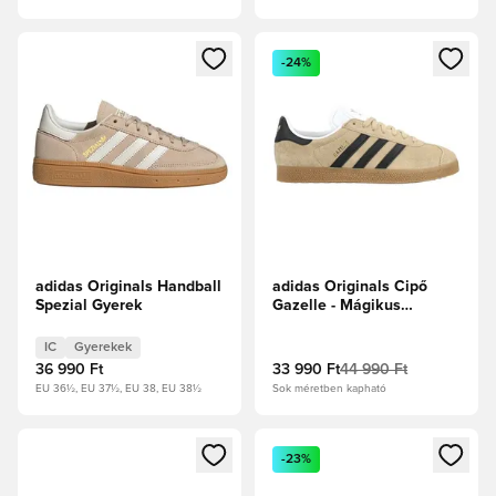
Megnyit egy modált a bejelentkezéshez vagy a tagként való 
Megnyit egy modált a bejelent
-24%
adidas Originals Handball
adidas Originals Cipő
Spezial Gyerek
Gazelle - Mágikus
bézs/Core Black/Világos
gumibarna
IC
Gyerekek
36 990 Ft
33 990 Ft
44 990 Ft
EU 36½, EU 37½, EU 38, EU 38½
Sok méretben kapható
Megnyit egy modált a bejelentkezéshez vagy a tagként való 
Megnyit egy modált a bejelent
-23%