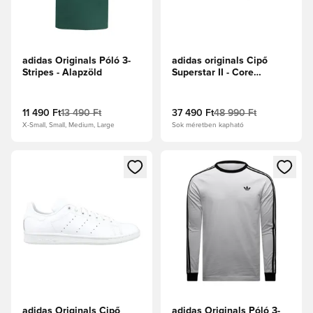
adidas Originals Póló 3-
adidas originals Cipő
Stripes - Alapzöld
Superstar II - Core
Black/Fehér cipők/Core
Black
11 490 Ft
13 490 Ft
37 490 Ft
48 990 Ft
X-Small, Small, Medium, Large
Sok méretben kapható
Megnyit egy modált a bejelentkezéshez vagy a tagként való 
Megnyit egy modált a bejelent
adidas Originals Cipő
adidas Originals Póló 3-