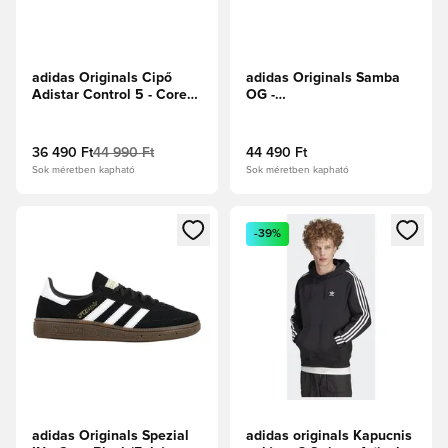
adidas Originals Cipő
adidas Originals Samba
Adistar Control 5 - Core
OG -
Black/Fehér cipők/Karbon
Fehér/Alapzöld/Mágikus
bézs
36 490 Ft
44 990 Ft
44 490 Ft
Sok méretben kapható
Sok méretben kapható
Megnyit egy modált a bejelentkezéshez vagy a tagként való 
Megnyit egy modált a bejelent
-39%
adidas Originals Spezial
adidas originals Kapucnis