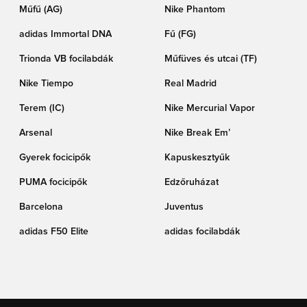
Műfű (AG)
Nike Phantom
adidas Immortal DNA
Fű (FG)
Trionda VB focilabdák
Műfüves és utcai (TF)
Nike Tiempo
Real Madrid
Terem (IC)
Nike Mercurial Vapor
Arsenal
Nike Break Em’
Gyerek focicipők
Kapuskesztyűk
PUMA focicipők
Edzőruházat
Barcelona
Juventus
adidas F50 Elite
adidas focilabdák