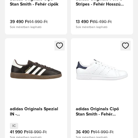
Stan Smith - Fehér cipők
Stripes - Fehér Hosszú
ujjú
39 490 Ft
44 990 Ft
13 490 Ft
16 490 Ft
Sok méretben kapható
Sok méretben kapható
Megnyit egy modált a bejelentkezéshez vagy a tagként való 
Megnyit egy modált a bejelent
adidas Originals Spezial
adidas Originals Cipő
IN -
Stan Smith - Fehér
Barna/Krémfehér/Földrétegek
cipők/Sötétkék
IC
41 990 Ft
48 990 Ft
36 490 Ft
44 990 Ft
Sok méretben kapható
Sok méretben kapható