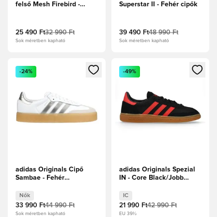
felső Mesh Firebird -
Superstar II - Fehér cipők
Fekete/Fehér
25 490 Ft
32 990 Ft
39 490 Ft
48 990 Ft
Sok méretben kapható
Sok méretben kapható
Megnyit egy modált a bejelentkezéshez vagy a tagként való 
Megnyit egy modált a bejelent
-24%
-49%
adidas Originals Cipő
adidas Originals Spezial
Sambae - Fehér
IN - Core Black/Jobb
cipők/Ezüst metál Női
Skarlát
Nők
IC
33 990 Ft
44 990 Ft
21 990 Ft
42 990 Ft
Sok méretben kapható
EU 39½