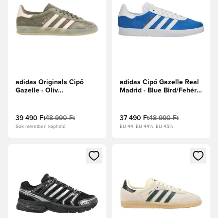
adidas Originals Cipő
adidas Cipő Gazelle Real
Gazelle - Olív
Madrid - Blue Bird/Fehér
Strata/Csodás kvarc
cipők
39 490 Ft
48 990 Ft
37 490 Ft
48 990 Ft
Sok méretben kapható
EU 44, EU 44½, EU 45½
Megnyit egy modált a bejelentkezéshez vagy a tagként való 
Megnyit egy modált a bejelent