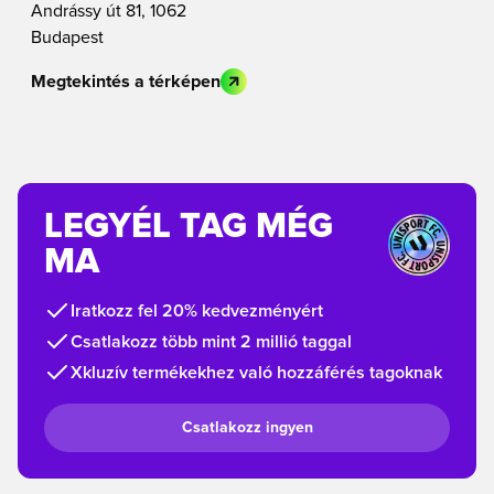
Andrássy út 81, 1062
Budapest
Megtekintés a térképen
LEGYÉL TAG MÉG
MA
Iratkozz fel 20% kedvezményért
Csatlakozz több mint 2 millió taggal
Xkluzív termékekhez való hozzáférés tagoknak
Csatlakozz ingyen