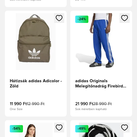
Megnyit egy modált a bejelentkezéshez vagy a tagként való 
Megnyit egy modált a bejelent
-24%
Hátizsák adidas Adicolor -
adidas Originals
Zöld
Melegítőnadrág Firebird -
Királykék/Fehér
11 990 Ft
12 990 Ft
21 990 Ft
28 990 Ft
One Size
Sok méretben kapható
Megnyit egy modált a bejelentkezéshez vagy a tagként való 
Megnyit egy modált a bejelent
-54%
-49%