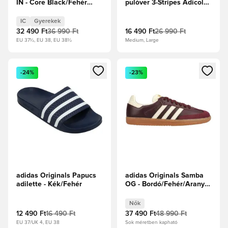
IN - Core Black/Fehér
pulóver 3-Stripes Adicolor
cipők Gyerek
- Fekete/Fehér
IC
Gyerekek
32 490 Ft
36 990 Ft
16 490 Ft
26 990 Ft
EU 37½, EU 38, EU 38½
Medium, Large
Megnyit egy modált a bejelentkezéshez vagy a tagként való 
Megnyit egy modált a bejelent
-24%
-23%
adidas Originals Papucs
adidas Originals Samba
adilette - Kék/Fehér
OG - Bordó/Fehér/Arany
metál Női
Nők
12 490 Ft
16 490 Ft
37 490 Ft
48 990 Ft
EU 37/UK 4, EU 38
Sok méretben kapható