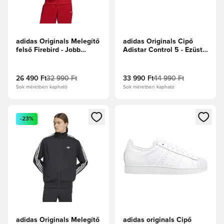
adidas Originals Melegítő
adidas Originals Cipő
felső Firebird - Jobb
Adistar Control 5 - Ezüst
Skarlát/Fehér
metál/Szürke/Core Black
26 490 Ft
32 990 Ft
33 990 Ft
44 990 Ft
Sok méretben kapható
Sok méretben kapható
Megnyit egy modált a bejelentkezéshez vagy a tagként való 
Megnyit egy modált a bejelent
-23%
adidas Originals Melegítő
adidas originals Cipő