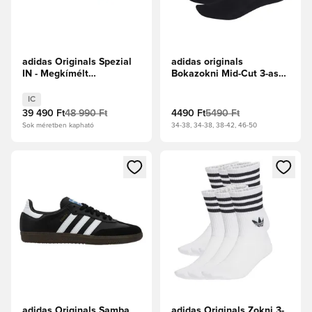
adidas Originals Spezial
adidas originals
IN - Megkímélt
Bokazokni Mid-Cut 3-as
Barna/Alap fehér
csomag - Fekete/Fehér
IC
39 490 Ft
48 990 Ft
4490 Ft
5490 Ft
Sok méretben kapható
34-38, 34-38, 38-42, 46-50
Megnyit egy modált a bejelentkezéshez vagy a tagként való 
Megnyit egy modált a bejelent
adidas Originals Samba
adidas Originals Zokni 3-