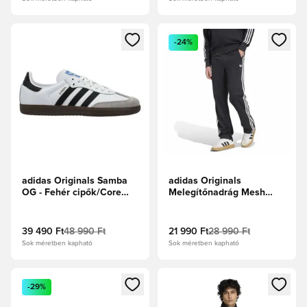
Megnyit egy modált a bejelentkezéshez vagy a tagként való 
Megnyit egy modált a bejelent
-24%
adidas Originals Samba
adidas Originals
OG - Fehér cipők/Core
Melegítőnadrág Mesh
Black
Firebird - Fekete/Fehér
39 490 Ft
48 990 Ft
21 990 Ft
28 990 Ft
Sok méretben kapható
Sok méretben kapható
Megnyit egy modált a bejelentkezéshez vagy a tagként való 
Megnyit egy modált a bejelent
-29%