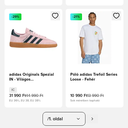
Megnyit egy modált a bejelentkezéshez vagy a tagként való 
Megnyit egy modált a bejelent
-29%
-21%
adidas Originals Spezial
Póló adidas Trefoil Series
IN - Világos
Loose - Fehér
rózsaszín/Sarkvidéki
éjszaka
IC
31 990 Ft
44 990 Ft
10 990 Ft
13 990 Ft
EU 36½, EU 38, EU 38½
Sok méretben kapható
/1. oldal