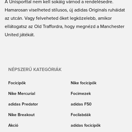
A Unisporttal nem kell sokáig várnod a rendelésedre.
Hamarosan viselheted stílusos, új adidas Originals ruháidat
az utcán. Vagy felveheted őket legközelebb, amikor
ellátogatsz az Old Traffordra, hogy megnézd a Manchester
United játékát.
NÉPSZERŰ KATEGÓRIÁK
Focicipők
Nike focicipők
Nike Mercurial
Focimezek
adidas Predator
adidas F50
Nike Breakout
Focilabdák
Akció
adidas focicipők