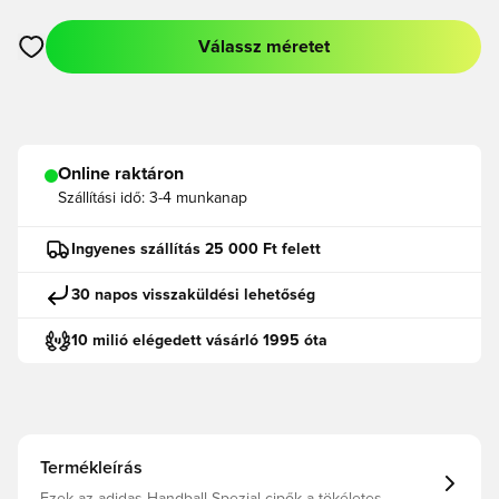
Válassz méretet
Megnyit egy modált a bejelentkezéshez vagy a tagként való r
Online raktáron
Szállítási idő:
3-4 munkanap
Ingyenes szállítás 25 000 Ft felett
30 napos visszaküldési lehetőség
10 milió elégedett vásárló 1995 óta
Termékleírás