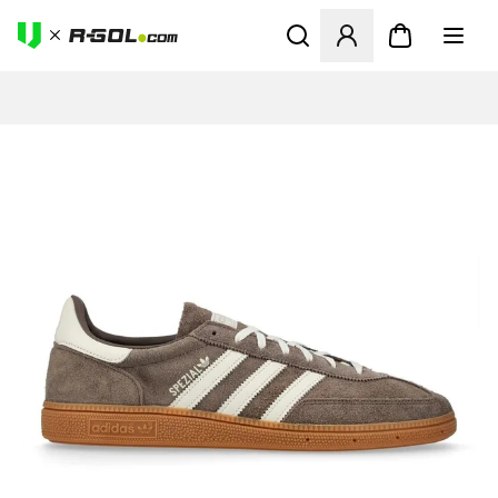
Megnyit egy modált a bejele