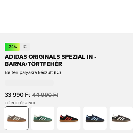
-
24
%
IC
ADIDAS ORIGINALS SPEZIAL IN -
BARNA/TÖRTFEHÉR
Beltéri pályákra készült (IC)
33 990 Ft
44 990 Ft
ELÉRHETŐ SZÍNEK