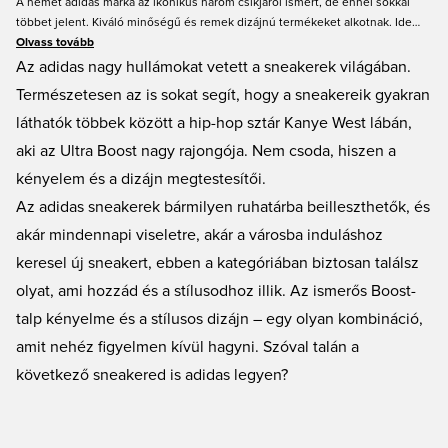
A német adidas márka az ikonikus három csíkjáról ismert, de ennél sokkal
többet jelent. Kiváló minőségű és remek dizájnú termékeket alkotnak. Ide
tartoznak a sneakereik is, olyan rendkívül népszerű modellekkel, mint az
Olvass tovább
Ultra Boost és a Superstar. A Unisport hatalmas adidas sneaker választékot
Az adidas nagy hullámokat vetett a sneakerek világában.
kínál, így garantáltan megtalálod a hozzád illő színt, modellt és méretet. A
Természetesen az is sokat segít, hogy a sneakereik gyakran
Unisport kedvező árakkal és gyors szállítással vár.
láthatók többek között a hip-hop sztár Kanye West lábán,
aki az Ultra Boost nagy rajongója. Nem csoda, hiszen a
kényelem és a dizájn megtestesítői.
Az adidas sneakerek bármilyen ruhatárba beilleszthetők, és
akár mindennapi viseletre, akár a városba induláshoz
keresel új sneakert, ebben a kategóriában biztosan találsz
olyat, ami hozzád és a stílusodhoz illik. Az ismerős Boost-
talp kényelme és a stílusos dizájn – egy olyan kombináció,
amit nehéz figyelmen kívül hagyni. Szóval talán a
következő sneakered is adidas legyen?