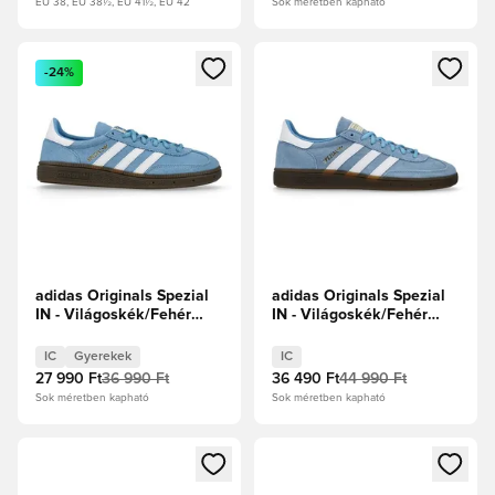
EU 38, EU 38½, EU 41½, EU 42
Sok méretben kapható
Megnyit egy modált a bejelentkezéshez vagy a tagként való 
Megnyit egy modált a bejelent
-24%
adidas Originals Spezial
adidas Originals Spezial
IN - Világoskék/Fehér
IN - Világoskék/Fehér
cipők Gyerek
cipők
IC
Gyerekek
IC
27 990 Ft
36 990 Ft
36 490 Ft
44 990 Ft
Sok méretben kapható
Sok méretben kapható
Megnyit egy modált a bejelentkezéshez vagy a tagként való 
Megnyit egy modált a bejelent