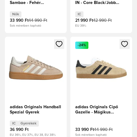
Sambae - Fehér
IN - Core Black/Jobb
cipők/Ezüst metál Női
Skarlát
Nők
IC
33 990 Ft
44 990 Ft
21 990 Ft
42 990 Ft
Sok méretben kapható
EU 39½
Megnyit egy modált a bejelentkezéshez vagy a tagként való 
Megnyit egy modált a bejelent
-24%
adidas Originals Handball
adidas Originals Cipő
Spezial Gyerek
Gazelle - Mágikus
bézs/Core Black/Világos
gumibarna
IC
Gyerekek
36 990 Ft
33 990 Ft
44 990 Ft
EU 36½, EU 37½, EU 38, EU 38½
Sok méretben kapható