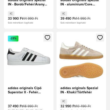
adidas originals Spezial
adidas Originals Spezial
IN - Bordó/Fehér/Arany
IN - alumínium/Core
metál
Black/Fehér cipők
IC
IC
33 990 Ft
44 990 Ft
39 490 Ft
44 990 Ft
Sok méretben kapható
Sok méretben kapható
Megnyit egy modált a bejelentkezéshez vagy a tagként való 
Megnyit egy modált a bejelent
-23%
adidas originals Cipő
adidas originals Spezial
Superstar II - Fehér
IN - Khaki/Törtfehér
cipők/Core Black
IC
37 490 Ft
48 990 Ft
32 990 Ft
40 490 Ft