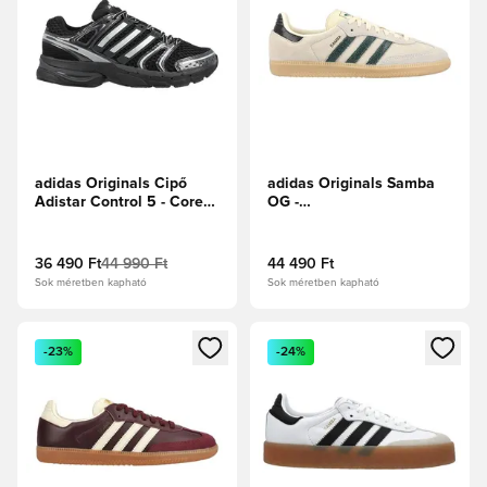
adidas Originals Cipő
adidas Originals Samba
Adistar Control 5 - Core
OG -
Black/Fehér cipők/Karbon
Fehér/Alapzöld/Mágikus
bézs
36 490 Ft
44 990 Ft
44 490 Ft
Sok méretben kapható
Sok méretben kapható
Megnyit egy modált a bejelentkezéshez vagy a tagként való 
Megnyit egy modált a bejelent
-23%
-24%