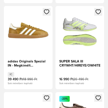
Megnyit egy modált a bejelentkezéshez vagy a tagként való 
Megnyit egy modált a bejelent
adidas Originals Spezial
SUPER SALA III
IN - Megkímélt
CRYWHT/HIREYE/OWHITE
Barna/Alap fehér
IC
39 490 Ft
48 990 Ft
16 990 Ft
20 490 Ft
Sok méretben kapható
Sok méretben kapható
Megnyit egy modált a bejelentkezéshez vagy a tagként való 
Megnyit egy modált a bejelent
-23%