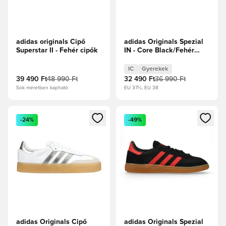
adidas originals Cipő
adidas Originals Spezial
Superstar II - Fehér cipők
IN - Core Black/Fehér
cipők Gyerek
IC
Gyerekek
39 490 Ft
48 990 Ft
32 490 Ft
36 990 Ft
Sok méretben kapható
EU 37½, EU 38
Megnyit egy modált a bejelentkezéshez vagy a tagként való 
Megnyit egy modált a bejelent
-24%
-49%
adidas Originals Cipő
adidas Originals Spezial