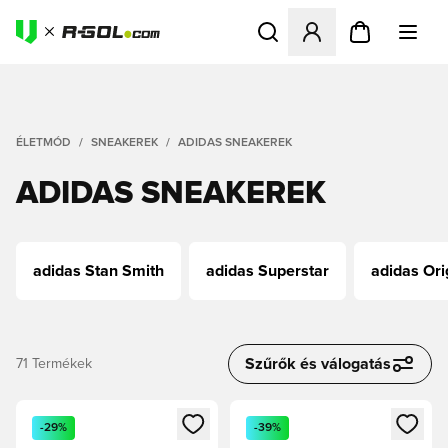
Megnyit egy modált a bejele
ÉLETMÓD
SNEAKEREK
ADIDAS SNEAKEREK
ADIDAS SNEAKEREK
adidas Stan Smith
adidas Superstar
adidas Ori
Szűrők és válogatás
71
Termékek
Megnyit egy modált a bejelentkezéshez vagy a tagként való 
Megnyit egy modált a bejelent
-29%
-39%