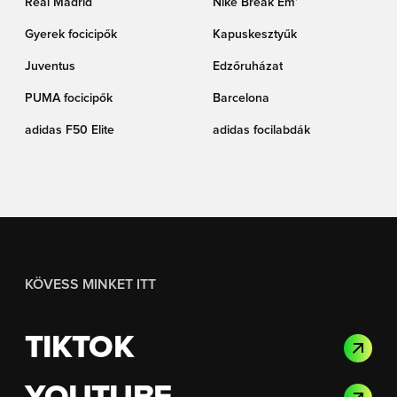
Real Madrid
Nike Break Em’
Gyerek focicipők
Kapuskesztyűk
Juventus
Edzőruházat
PUMA focicipők
Barcelona
adidas F50 Elite
adidas focilabdák
KÖVESS MINKET ITT
TIKTOK