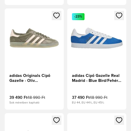
Megnyit egy modált a bejelentkezéshez vagy a tagként való 
Megnyit egy modált a bejelent
-23%
adidas Originals Cipő
adidas Cipő Gazelle Real
Gazelle - Olív
Madrid - Blue Bird/Fehér
Strata/Csodás kvarc
cipők
39 490 Ft
48 990 Ft
37 490 Ft
48 990 Ft
Sok méretben kapható
EU 44, EU 44½, EU 45½
Megnyit egy modált a bejelentkezéshez vagy a tagként való 
Megnyit egy modált a bejelent