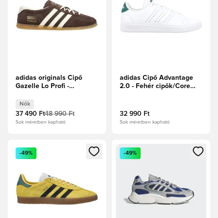
adidas originals Cipő
adidas Cipő Advantage
Gazelle Lo Profi -
2.0 - Fehér cipők/Core
Barna/Törtfehér Női
Black/Alapzöld
Nők
37 490 Ft
48 990 Ft
32 990 Ft
Sok méretben kapható
Sok méretben kapható
Megnyit egy modált a bejelentkezéshez vagy a tagként való 
Megnyit egy modált a bejelent
-49%
-49%