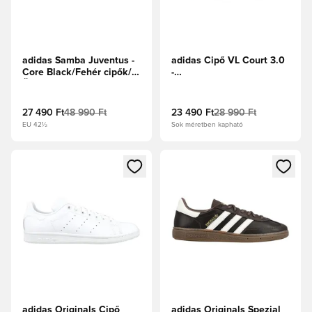
adidas Samba Juventus -
adidas Cipő VL Court 3.0
Core Black/Fehér cipők/
-
Üde rózsaszín
Földrétegek/Fehér/Világos
gumibarna
27 490 Ft
48 990 Ft
23 490 Ft
28 990 Ft
EU 42½
Sok méretben kapható
Megnyit egy modált a bejelentkezéshez vagy a tagként való 
Megnyit egy modált a bejelent
adidas Originals Cipő
adidas Originals Spezial