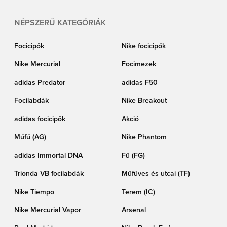
NÉPSZERŰ KATEGÓRIÁK
Focicipők
Nike focicipők
Nike Mercurial
Focimezek
adidas Predator
adidas F50
Focilabdák
Nike Breakout
adidas focicipők
Akció
Műfű (AG)
Nike Phantom
adidas Immortal DNA
Fű (FG)
Trionda VB focilabdák
Műfüves és utcai (TF)
Nike Tiempo
Terem (IC)
Nike Mercurial Vapor
Arsenal