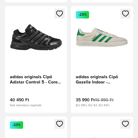
Megnyit egy modált a bejelentkezéshez vagy a tagként való 
Megnyit egy modált a bejelent
-23%
adidas originals Cipő
adidas originals Cipő
Adistar Control 5 - Core
Gazelle Indoor -
Black/Szürke hat/Vasfém
Felhőfehér/Zöld/Csodafehér
40 490 Ft
35 990 Ft
46 990 Ft
Sok méretben kapható
EU 39½, EU 42, EU 43½
Megnyit egy modált a bejelentkezéshez vagy a tagként való 
Megnyit egy modált a bejelent
-23%