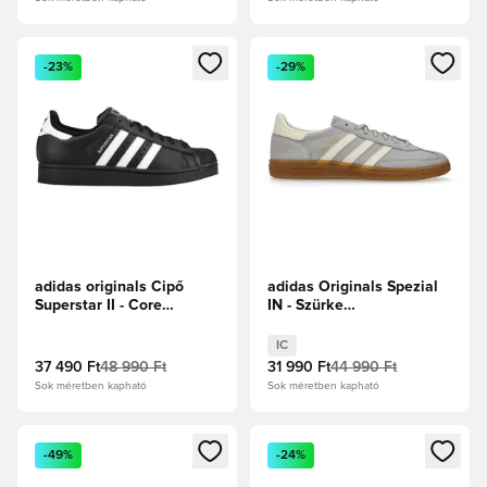
Megnyit egy modált a bejelentkezéshez vagy a tagként való 
Megnyit egy modált a bejelent
-23%
-29%
adidas originals Cipő
adidas Originals Spezial
Superstar II - Core
IN - Szürke
Black/Fehér cipők/Core
Kettő/Krémfehér
Black
IC
37 490 Ft
48 990 Ft
31 990 Ft
44 990 Ft
Sok méretben kapható
Sok méretben kapható
Megnyit egy modált a bejelentkezéshez vagy a tagként való 
Megnyit egy modált a bejelent
-49%
-24%