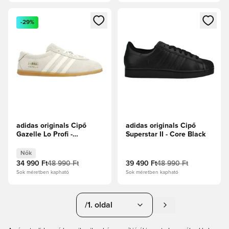
Megnyit egy modált a bejelentkezéshez vagy a tagként való 
Megnyit egy modált a bejelent
-29%
adidas originals Cipő
adidas originals Cipő
Gazelle Lo Profi -
Superstar II - Core Black
Elefántcsont/Törtfehér
Női
Nők
34 990 Ft
48 990 Ft
39 490 Ft
48 990 Ft
Sok méretben kapható
Sok méretben kapható
/1. oldal