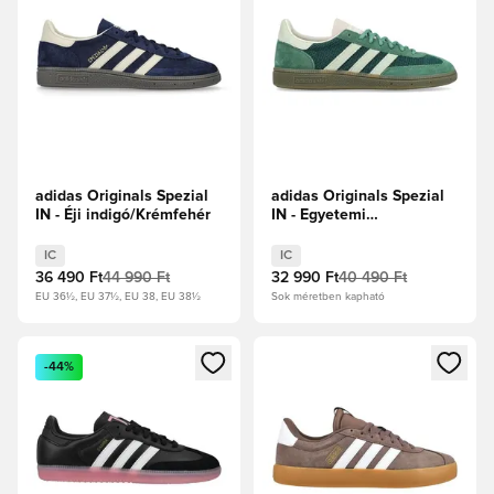
adidas Originals Spezial
adidas Originals Spezial
IN - Éji indigó/Krémfehér
IN - Egyetemi
zöld/Lenzöld/Zöld
IC
IC
36 490 Ft
44 990 Ft
32 990 Ft
40 490 Ft
EU 36½, EU 37½, EU 38, EU 38½
Sok méretben kapható
Megnyit egy modált a bejelentkezéshez vagy a tagként való 
Megnyit egy modált a bejelent
-44%