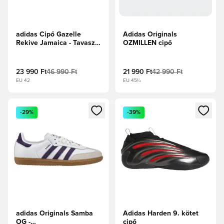
adidas Cipő Gazelle
Adidas Originals
Rekive Jamaica - Tavaszi
OZMILLEN cipő
sárga/Core Black/Zöld
23 990 Ft
46 990 Ft
21 990 Ft
42 990 Ft
EU 42
EU 45½
Megnyit egy modált a bejelentkezéshez vagy a tagként való 
Megnyit egy modált a bejelent
-29%
-39%
adidas Originals Samba
Adidas Harden 9. kötet
OG -
cipő