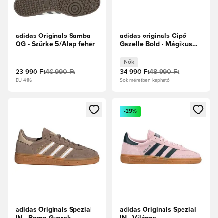
adidas Originals Samba
adidas originals Cipő
OG - Szürke 5/Alap fehér
Gazelle Bold - Mágikus
bézs/Egyetemi
zöld/Krémfehér Női
Nők
23 990 Ft
46 990 Ft
34 990 Ft
48 990 Ft
EU 41½
Sok méretben kapható
Megnyit egy modált a bejelentkezéshez vagy a tagként való 
Megnyit egy modált a bejelent
-29%
adidas Originals Spezial
adidas Originals Spezial