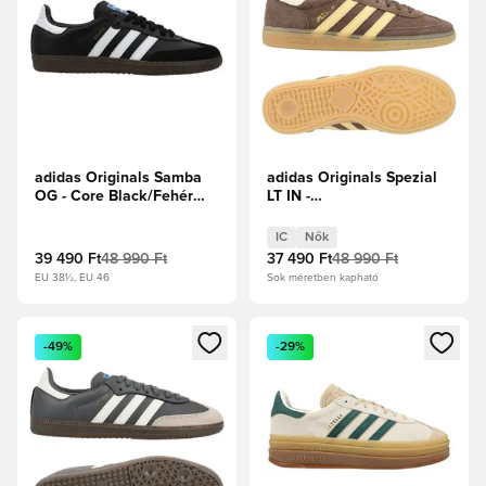
adidas Originals Samba
adidas Originals Spezial
OG - Core Black/Fehér
LT IN -
cipők
Földrétegek/Narancs
Árnyalat/Csodafehér Női
IC
Nők
39 490 Ft
48 990 Ft
37 490 Ft
48 990 Ft
EU 38½, EU 46
Sok méretben kapható
Megnyit egy modált a bejelentkezéshez vagy a tagként való 
Megnyit egy modált a bejelent
-49%
-29%