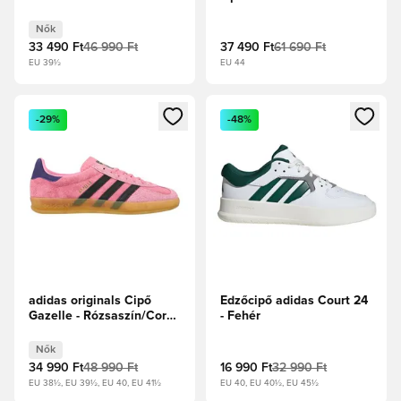
Felhőfehér/Alumina/Aurora
Plum Női
Nők
33 490 Ft
46 990 Ft
37 490 Ft
61 690 Ft
EU 39½
EU 44
Megnyit egy modált a bejelentkezéshez vagy a tagként való 
Megnyit egy modált a bejelent
-29%
-48%
adidas originals Cipő
Edzőcipő adidas Court 24
Gazelle - Rózsaszín/Core
- Fehér
Black/Lila Női
Nők
34 990 Ft
48 990 Ft
16 990 Ft
32 990 Ft
EU 38½, EU 39½, EU 40, EU 41½
EU 40, EU 40½, EU 45½