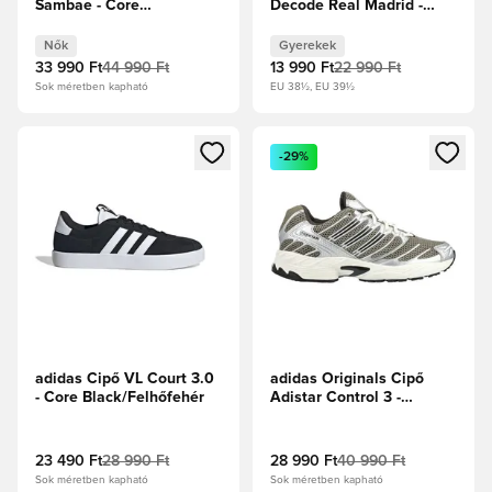
Sambae - Core
Decode Real Madrid -
Black/Felhőfehér/Arany
Fehér
metál Női
cipők/Világosszürke/Világos
Nők
Gyerekek
gumibarna Gyerek
33 990 Ft
44 990 Ft
13 990 Ft
22 990 Ft
Sok méretben kapható
EU 38½, EU 39½
Megnyit egy modált a bejelentkezéshez vagy a tagként való 
Megnyit egy modált a bejelent
-29%
adidas Cipő VL Court 3.0
adidas Originals Cipő
- Core Black/Felhőfehér
Adistar Control 3 -
Salak/Törtfehér/Ezüst
metál
23 490 Ft
28 990 Ft
28 990 Ft
40 990 Ft
Sok méretben kapható
Sok méretben kapható