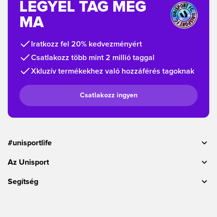
LEGYÉL TAG MÉG
MA
Iratkozz fel 20% kedvezményért
Csatlakozz több mint 2 millió taggal
Xkluzív termékekhez való hozzáférés tagoknak
Csatlakozz ingyen
#unisportlife
Az Unisport
Segítség