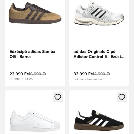
Edzőcipő adidas Samba
adidas Originals Cipő
OG - Barna
Adistar Control 5 - Ezüst
metál/Szürke/Core Black
23 990 Ft
46 990 Ft
33 990 Ft
44 990 Ft
EU 39½, EU 42½
Sok méretben kapható
Megnyit egy modált a bejelentkezéshez vagy a tagként való 
Megnyit egy modált a bejelent