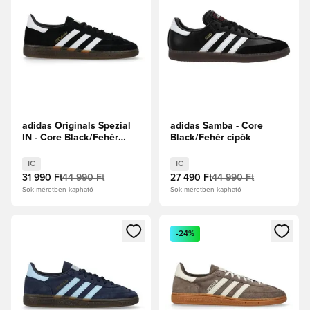
adidas Originals Spezial
adidas Samba - Core
IN - Core Black/Fehér
Black/Fehér cipők
cipők
IC
IC
31 990 Ft
44 990 Ft
27 490 Ft
44 990 Ft
Sok méretben kapható
Sok méretben kapható
Megnyit egy modált a bejelentkezéshez vagy a tagként való 
Megnyit egy modált a bejelent
-24%