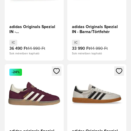
adidas Originals Spezial
adidas Originals Spezial
IN -
IN - Barna/Törtfehér
Tengerészkék/Világoskék
IC
IC
36 490 Ft
44 990 Ft
33 990 Ft
44 990 Ft
Sok méretben kapható
Sok méretben kapható
Megnyit egy modált a bejelentkezéshez vagy a tagként való 
Megnyit egy modált a bejelent
-24%