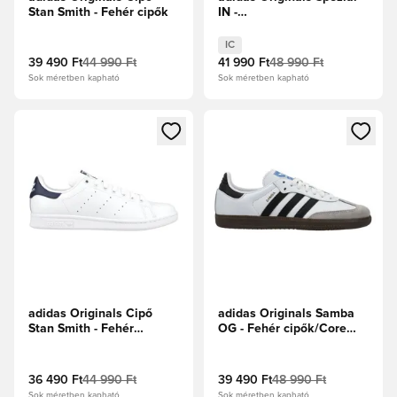
Stan Smith - Fehér cipők
IN -
Barna/Krémfehér/Földrétegek
IC
39 490 Ft
44 990 Ft
41 990 Ft
48 990 Ft
Sok méretben kapható
Sok méretben kapható
Megnyit egy modált a bejelentkezéshez vagy a tagként való 
Megnyit egy modált a bejelent
adidas Originals Cipő
adidas Originals Samba
Stan Smith - Fehér
OG - Fehér cipők/Core
cipők/Sötétkék
Black
36 490 Ft
44 990 Ft
39 490 Ft
48 990 Ft
Sok méretben kapható
Sok méretben kapható