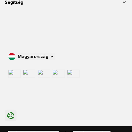
Segítség
Magyarország
Vásároljon az Ön országában
International
US
Danmark