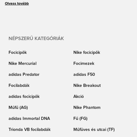
kapható – garantáltan megtalálod a hozzád illő párat! Élvezd a kedvező
Olvass tovább
árakat, a gyors szállítást és a kiváló ügyfélszolgálatot, ahogy azt a Unisporttól
megszokhattad!
NÉPSZERŰ KATEGÓRIÁK
Focicipők
Nike focicipők
Nike Mercurial
Focimezek
adidas Predator
adidas F50
Focilabdák
Nike Breakout
adidas focicipők
Akció
Műfű (AG)
Nike Phantom
adidas Immortal DNA
Fű (FG)
Trionda VB focilabdák
Műfüves és utcai (TF)