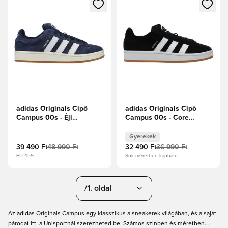
Megnyit egy modált a bejelentkezéshez vagy a tagként való 
Megnyit egy modált a bejelent
adidas Originals Cipő
adidas Originals Cipő
Campus 00s - Éji
Campus 00s - Core
indigó/Felhőfehér
Black/Felhőfehér Gyerek
Gyerekek
39 490 Ft
48 990 Ft
32 490 Ft
36 990 Ft
EU 45½
Sok méretben kapható
/1. oldal
Az adidas Originals Campus egy klasszikus a sneakerek világában, és a saját
párodat itt, a Unisportnál szerezheted be. Számos színben és méretben