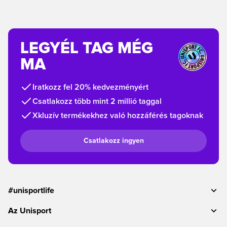
LEGYÉL TAG MÉG
MA
Iratkozz fel 20% kedvezményért
Csatlakozz több mint 2 millió taggal
Xkluzív termékekhez való hozzáférés tagoknak
Csatlakozz ingyen
#unisportlife
Az Unisport