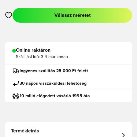
Válassz méretet
Megnyit egy modált a bejelentkezéshez vagy a tagként való r
Online raktáron
Szállítási idő:
3-4 munkanap
Ingyenes szállítás 25 000 Ft felett
30 napos visszaküldési lehetőség
10 milió elégedett vásárló 1995 óta
Termékleírás