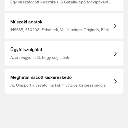
Egy visszafogott klasszikus. A Gazelle cipő focicipőként
indult, és azóta a streetwear ikonjává vált. Ez a cipő az
1991-es kedvenc kiadás előtt tiszteleg, ugyanazokkal az
anyagokkal és színekkel, de kissé szélesebb arányokkal.
A nubuk felsőrésznek köszönhetően rugalmas és puha
Műszaki adatok
tapintású. Normál illeszkedés Fűzős záródás Nubuk
felsőrész szintetikus rátétekkel Gumi külső talp Élvezd az
IH9635, 430208, Felnőttek, Velúr, adidas Originals, Férfi,
OrthoLite® talpbetét kényelmét és teljesítményét.
Sneaker, adidas Originals Gazelle, Barna
Ügyfélszolgálat
Azért vagyunk itt, hogy segítsünk
Meghatalmazott kiskereskedő
Az Unisport a vezető márkák hivatalos kiskereskedője