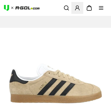
Megnyit egy modált a bejele