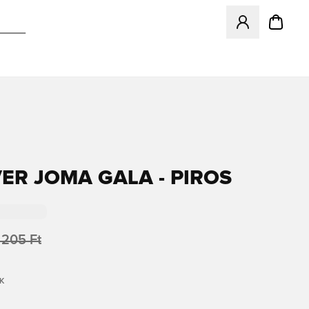
Megnyit egy modá
ER JOMA GALA - PIROS
 205 Ft
K