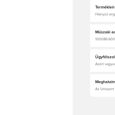
Termékleír
Hiányzó ango
Műszaki a
100086.600, 
Melegítőfels
Ügyfélszol
Azért vagyun
Meghatalm
Az Unisport 