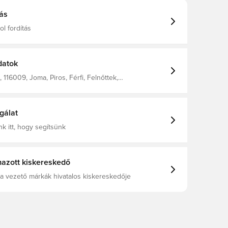
ás
l fordítás
datok
116009, Joma, Piros, Férfi, Felnőttek,
ők, Zokni nélkül
gálat
k itt, hogy segítsünk
azott kiskereskedő
a vezető márkák hivatalos kiskereskedője