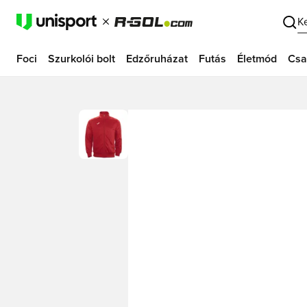
K
Foci
Szurkolói bolt
Edzőruházat
Futás
Életmód
Csa