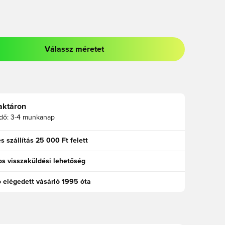
Válassz méretet
odált a bejelentkezéshez vagy a tagként való regisztrációhoz
aktáron
idő:
3-4 munkanap
s szállítás 25 000 Ft felett
s visszaküldési lehetőség
ó elégedett vásárló 1995 óta