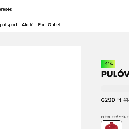
eresés
patsport
Akció
Foci Outlet
-
44
%
PULÓV
6290 Ft
11
ELÉRHETŐ SZÍNE