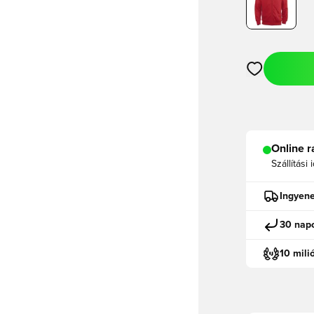
Megnyit egy m
Online r
Szállítási 
Ingyene
30 napo
10 mili