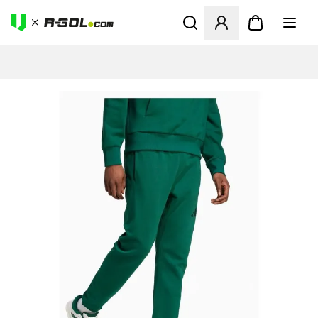
Megnyit egy modált a bejele