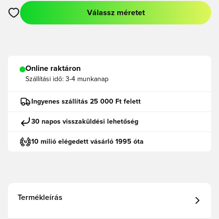
Válassz méretet
Megnyit egy modált a bejelentkezéshez vagy a tagként való r
Online raktáron
Szállítási idő:
3-4 munkanap
Ingyenes szállítás 25 000 Ft felett
30 napos visszaküldési lehetőség
10 milió elégedett vásárló 1995 óta
Termékleírás