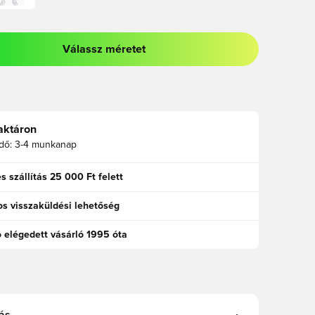
Válassz méretet
odált a bejelentkezéshez vagy a tagként való regisztrációhoz
aktáron
idő:
3-4 munkanap
s szállítás 25 000 Ft felett
s visszaküldési lehetőség
ó elégedett vásárló 1995 óta