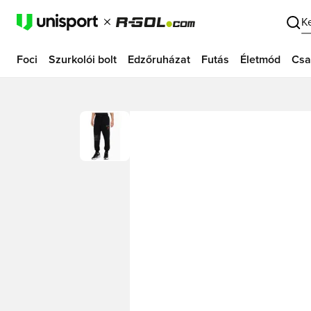
K
Foci
Szurkolói bolt
Edzőruházat
Futás
Életmód
Csa