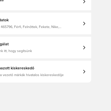
ás
datok
465796, Férfi, Felnőttek, Fekete, Nike,
rág
gálat
k itt, hogy segítsünk
azott kiskereskedő
a vezető márkák hivatalos kiskereskedője