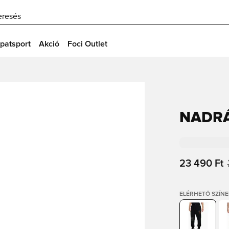
eresés
patsport
Akció
Foci Outlet
NADRÁ
23 490 Ft
ELÉRHETŐ SZÍNE