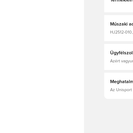
Termékleír
Műszaki a
HJ2512-010, 
Melegítőnad
Ügyfélszol
Azért vagyun
Meghatalm
Az Unisport 