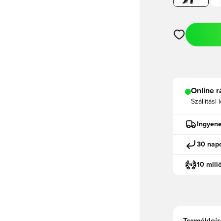
Megnyit egy m
Online r
Szállítási 
Ingyene
30 napo
10 mili