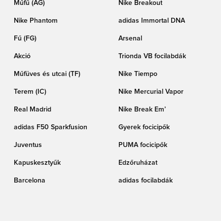
Műfű (AG)
Nike Breakout
Nike Phantom
adidas Immortal DNA
Fű (FG)
Arsenal
Akció
Trionda VB focilabdák
Műfüves és utcai (TF)
Nike Tiempo
Terem (IC)
Nike Mercurial Vapor
Real Madrid
Nike Break Em’
adidas F50 Sparkfusion
Gyerek focicipők
Juventus
PUMA focicipők
Kapuskesztyűk
Edzőruházat
Barcelona
adidas focilabdák