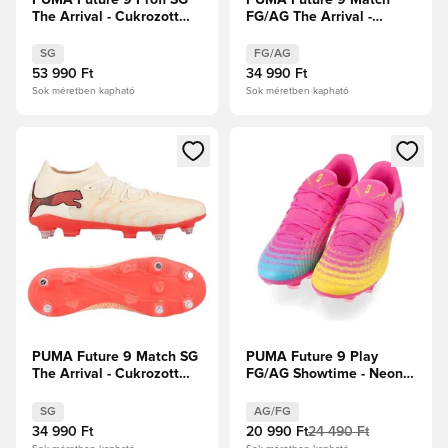
The Arrival - Cukrozott
FG/AG The Arrival -
mandula/PUMA
Cukrozott mandula/PUMA
Fehér/Ultra Red/PUMA
Fehér/Ultra Red/PUMA
SG
FG/AG
Fekete
Fekete
53 990 Ft
34 990 Ft
Sok méretben kapható
Sok méretben kapható
Megnyit egy modált a bejelentkezéshez vagy a tagként való 
Megnyit egy modált a bejelent
PUMA Future 9 Match SG
PUMA Future 9 Play
The Arrival - Cukrozott
FG/AG Showtime - Neon
mandula/PUMA
rózsaszín/Sun Stream/
Fehér/Ultra Red/PUMA
Élénk türkiz/PUMA Fehér
SG
AG/FG
Fekete
34 990 Ft
20 990 Ft
24 490 Ft