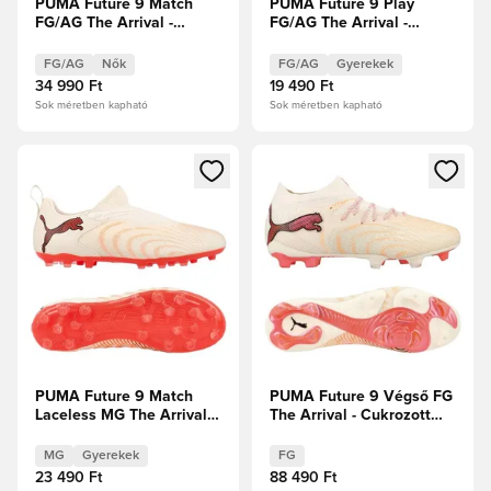
PUMA Future 9 Match
PUMA Future 9 Play
FG/AG The Arrival -
FG/AG The Arrival -
Cukrozott mandula/PUMA
Cukrozott mandula/PUMA
Fehér/Ultra Red/PUMA
Fehér/Ultra Red/PUMA
FG/AG
Nők
FG/AG
Gyerekek
Fekete Női
Fekete Gyerek
34 990 Ft
19 490 Ft
Sok méretben kapható
Sok méretben kapható
Megnyit egy modált a bejelentkezéshez vagy a tagként való 
Megnyit egy modált a bejelent
PUMA Future 9 Match
PUMA Future 9 Végső FG
Laceless MG The Arrival -
The Arrival - Cukrozott
Cukrozott mandula/PUMA
mandula/PUMA
Fehér/Ultra Red/PUMA
Fehér/Ultra Red/PUMA
MG
Gyerekek
FG
Fekete Gyerek
Fekete
23 490 Ft
88 490 Ft