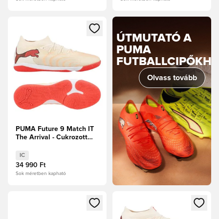
Megnyit egy modált a bejelentkezéshez vagy a tagként való 
ÚTMUTATÓ A
PUMA
FUTBALLCIPŐKH
Olvass tovább
PUMA Future 9 Match IT
The Arrival - Cukrozott
mandula/PUMA
Fehér/Ultra Red/PUMA
IC
Fekete
34 990 Ft
Sok méretben kapható
Megnyit egy modált a bejelentkezéshez vagy a tagként való 
Megnyit egy modált a bejelent