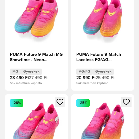
PUMA Future 9 Match MG
PUMA Future 9 Match
Showtime - Neon
Laceless FG/AG
rózsaszín/Sun Stream/
Showtime - Neon
Élénk türkiz/PUMA Fehér
rózsaszín/Sun Stream/
MG
Gyerekek
AG/FG
Gyerekek
Gyerek
Élénk türkiz/PUMA Fehér
23 490 Ft
27 490 Ft
20 990 Ft
25 490 Ft
Gyerek
Sok méretben kapható
Sok méretben kapható
Megnyit egy modált a bejelentkezéshez vagy a tagként való 
Megnyit egy modált a bejelent
-28%
-25%