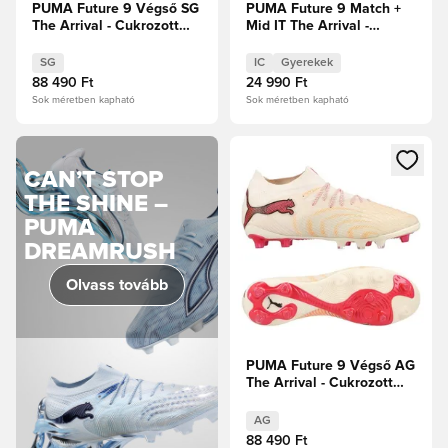
PUMA Future 9 Végső SG
PUMA Future 9 Match +
The Arrival - Cukrozott
Mid IT The Arrival -
mandula/PUMA
Cukrozott mandula/PUMA
Fehér/Ultra Red/PUMA
Fehér/Ultra Red/PUMA
SG
IC
Gyerekek
Fekete
Fekete Gyerek
88 490 Ft
24 990 Ft
Sok méretben kapható
Sok méretben kapható
Megnyit egy modált a bejelent
CAN’T STOP
THE SHINE –
PUMA
DREAMRUSH
Olvass tovább
PUMA Future 9 Végső AG
The Arrival - Cukrozott
mandula/PUMA
Fehér/Ultra Red/PUMA
AG
Fekete
88 490 Ft