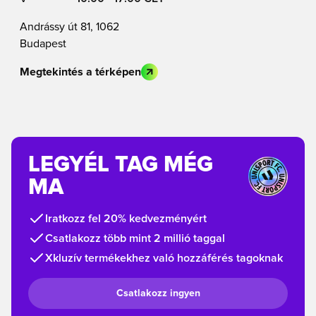
Andrássy út 81, 1062
Budapest
Megtekintés a térképen
LEGYÉL TAG MÉG
MA
Iratkozz fel 20% kedvezményért
Csatlakozz több mint 2 millió taggal
Xkluzív termékekhez való hozzáférés tagoknak
Csatlakozz ingyen