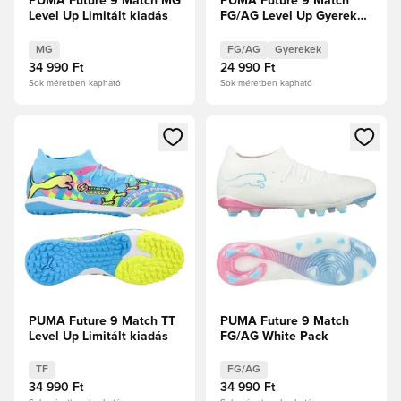
PUMA Future 9 Match MG
PUMA Future 9 Match
Level Up Limitált kiadás
FG/AG Level Up Gyerek
Limitált kiadás
MG
FG/AG
Gyerekek
34 990 Ft
24 990 Ft
Sok méretben kapható
Sok méretben kapható
Megnyit egy modált a bejelentkezéshez vagy a tagként való 
Megnyit egy modált a bejelent
PUMA Future 9 Match TT
PUMA Future 9 Match
Level Up Limitált kiadás
FG/AG White Pack
TF
FG/AG
34 990 Ft
34 990 Ft