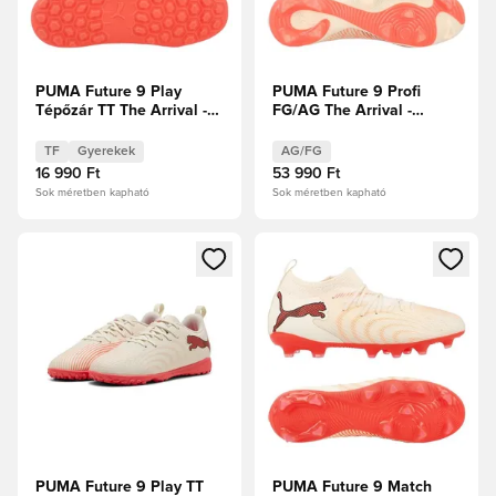
PUMA Future 9 Play
PUMA Future 9 Profi
Tépőzár TT The Arrival -
FG/AG The Arrival -
Cukrozott mandula/PUMA
Cukrozott mandula/PUMA
Fehér/Ultra Red/PUMA
Fehér/Ultra Red/PUMA
TF
Gyerekek
AG/FG
Fekete Kisgyerekek
Fekete
16 990 Ft
53 990 Ft
Sok méretben kapható
Sok méretben kapható
Megnyit egy modált a bejelentkezéshez vagy a tagként való 
Megnyit egy modált a bejelent
PUMA Future 9 Play TT
PUMA Future 9 Match