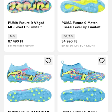
PUMA Future 9 Végső
PUMA Future 9 Match
MG Level Up Limitált
FG/AG Level Up Limitált
kiadás
kiadás
MG
FG/AG
87 490 Ft
34 990 Ft
Sok méretben kapható
EU 39, EU 42½, EU 43, EU 44
Megnyit egy modált a bejelentkezéshez vagy a tagként való 
Megnyit egy modált a bejelent