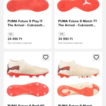
PUMA Future 9 Play IT
PUMA Future 9 Match TT
The Arrival - Cukrozott
The Arrival - Cukrozott
mandula/PUMA
mandula/PUMA
Fehér/Ultra Red/PUMA
Fehér/Ultra Red/PUMA
IC
TF
Fekete
Fekete
24 490 Ft
34 990 Ft
Sok méretben kapható
Sok méretben kapható
Megnyit egy modált a bejelentkezéshez vagy a tagként való 
Megnyit egy modált a bejelent
PUMA Future 9 Profi SG
PUMA Future 9 Match