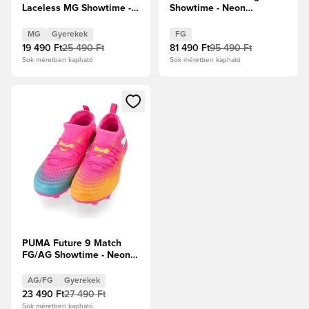
Laceless MG Showtime -
Showtime - Neon
Neon rózsaszín/Sun
rózsaszín/Sun Stream/
Stream/Élénk
Élénk türkiz/PUMA Fehér
MG
Gyerekek
FG
türkiz/PUMA Fehér
19 490 Ft
25 490 Ft
81 490 Ft
95 490 Ft
Gyerek
Sok méretben kapható
Sok méretben kapható
Megnyit egy modált a bejelentkezéshez vagy a tagként való 
PUMA Future 9 Match
FG/AG Showtime - Neon
rózsaszín/Sun Stream/
Élénk türkiz/PUMA Fehér
AG/FG
Gyerekek
Gyerek
23 490 Ft
27 490 Ft
Sok méretben kapható