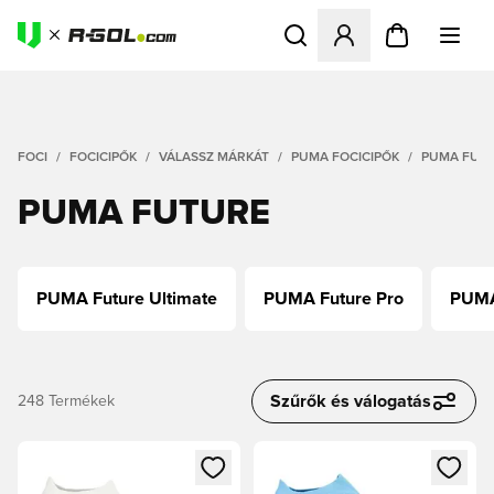
Megnyit egy modált a bejele
FOCI
FOCICIPŐK
VÁLASSZ MÁRKÁT
PUMA FOCICIPŐK
PUMA FUT
PUMA FUTURE
PUMA Future Ultimate
PUMA Future Pro
PUMA
Szűrők és válogatás
248
Termékek
Megnyit egy modált a bejelentkezéshez vagy a tagként való 
Megnyit egy modált a bejelent