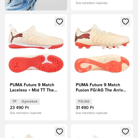
Sok méretben kapható
Megnyit egy modált a bejelentkezéshez vagy a tagként való 
Megnyit egy modált a bejelent
PUMA Future 9 Match
PUMA Future 9 Match
Laceless + Mid TT The
Fusion FG/AG The Arrival
Arrival - Cukrozott
- Cukrozott
mandula/PUMA
mandula/PUMA
TF
Gyerekek
FG/AG
Fehér/Ultra Red/PUMA
Fehér/Ultra Red/PUMA
23 490 Ft
31 490 Ft
Fekete Gyerek
Fekete
Sok méretben kapható
Sok méretben kapható
Megnyit egy modált a bejelentkezéshez vagy a tagként való 
Megnyit egy modált a bejelent