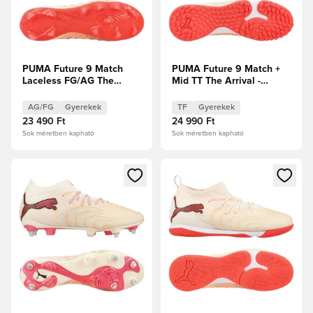
PUMA Future 9 Match
PUMA Future 9 Match +
Laceless FG/AG The
Mid TT The Arrival -
Arrival - Cukrozott
Cukrozott mandula/PUMA
mandula/PUMA
Fehér/Ultra Red/PUMA
AG/FG
Gyerekek
TF
Gyerekek
Fehér/Ultra Red/PUMA
Fekete Gyerek
23 490 Ft
24 990 Ft
Fekete Gyerek
Sok méretben kapható
Sok méretben kapható
Megnyit egy modált a bejelentkezéshez vagy a tagként való 
Megnyit egy modált a bejelent