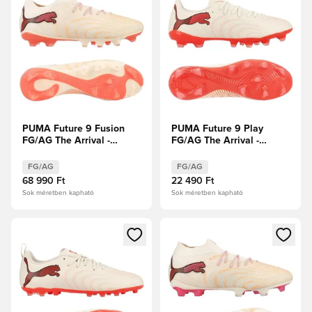
PUMA Future 9 Fusion
PUMA Future 9 Play
FG/AG The Arrival -
FG/AG The Arrival -
Cukrozott mandula/PUMA
Cukrozott mandula/PUMA
Fehér/Ultra Red/PUMA
Fehér/Ultra Red/PUMA
FG/AG
FG/AG
Fekete
Fekete
68 990 Ft
22 490 Ft
Sok méretben kapható
Sok méretben kapható
Megnyit egy modált a bejelentkezéshez vagy a tagként való 
Megnyit egy modált a bejelent