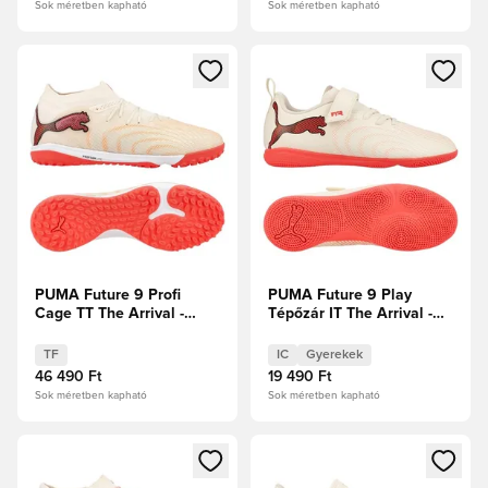
Sok méretben kapható
Sok méretben kapható
Megnyit egy modált a bejelentkezéshez vagy a tagként való 
Megnyit egy modált a bejelent
PUMA Future 9 Profi
PUMA Future 9 Play
Cage TT The Arrival -
Tépőzár IT The Arrival -
Cukrozott mandula/PUMA
Cukrozott mandula/PUMA
Fehér/Ultra Red/PUMA
Fehér/Ultra Red/PUMA
TF
IC
Gyerekek
Fekete
Fekete Gyerek
46 490 Ft
19 490 Ft
Sok méretben kapható
Sok méretben kapható
Megnyit egy modált a bejelentkezéshez vagy a tagként való 
Megnyit egy modált a bejelent