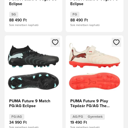
Eclipse
Eclipse
SG
FG
88 490 Ft
88 490 Ft
Sok méretben kapható
Sok méretben kapható
Megnyit egy modált a bejelentkezéshez vagy a tagként való 
Megnyit egy modált a bejelent
PUMA Future 9 Match
PUMA Future 9 Play
FG/AG Eclipse
Tépőzár FG/AG The
Arrival - Cukrozott
mandula/PUMA
FG/AG
AG/FG
Gyerekek
Fehér/Ultra Red/PUMA
34 990 Ft
19 490 Ft
Fekete Gyerek
Sok méretben kapható
Sok méretben kapható