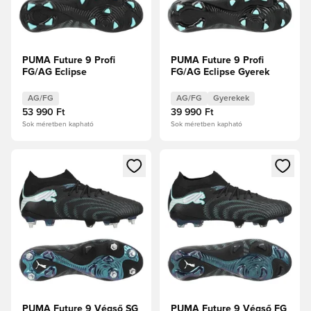
PUMA Future 9 Profi
PUMA Future 9 Profi
FG/AG Eclipse
FG/AG Eclipse Gyerek
AG/FG
AG/FG
Gyerekek
53 990 Ft
39 990 Ft
Sok méretben kapható
Sok méretben kapható
Megnyit egy modált a bejelentkezéshez vagy a tagként való 
Megnyit egy modált a bejelent
PUMA Future 9 Végső SG
PUMA Future 9 Végső FG