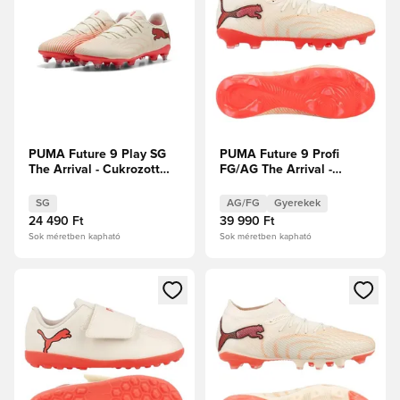
PUMA Future 9 Play SG
PUMA Future 9 Profi
The Arrival - Cukrozott
FG/AG The Arrival -
mandula/PUMA
Cukrozott mandula/PUMA
Fehér/Ultra Red/PUMA
Fehér/Ultra Red/PUMA
SG
AG/FG
Gyerekek
Fekete
Fekete Gyerek
24 490 Ft
39 990 Ft
Sok méretben kapható
Sok méretben kapható
Megnyit egy modált a bejelentkezéshez vagy a tagként való 
Megnyit egy modált a bejelent