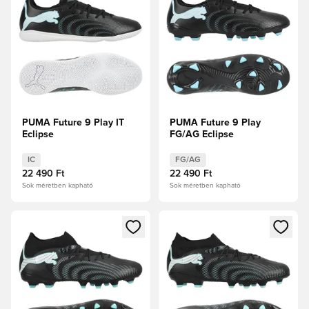
PUMA Future 9 Play IT
PUMA Future 9 Play
Eclipse
FG/AG Eclipse
IC
FG/AG
22 490 Ft
22 490 Ft
Sok méretben kapható
Sok méretben kapható
Megnyit egy modált a bejelentkezéshez vagy a tagként való 
Megnyit egy modált a bejelent