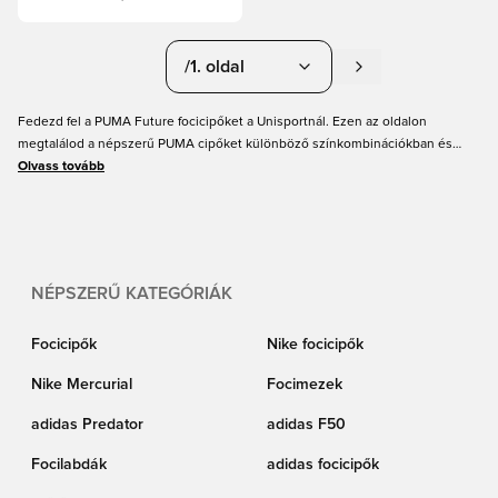
/1. oldal
Fedezd fel a PUMA Future focicipőket a Unisportnál. Ezen az oldalon
megtalálod a népszerű PUMA cipőket különböző színkombinációkban és
minden méretben felnőtteknek és gyerekeknek. A PUMA Future egy olyan
Olvass tovább
focicipő, amely a legmodernebb technológiákat és számos újítást ötvözi. A
világ legjobb focistái viselik majd. Ha te is olyan PUMA focicipőben szeretnél
játszani, mint a példaképeid, akkor megrendelheted a PUMA Future-t online
a Unisportnál.
NÉPSZERŰ KATEGÓRIÁK
Focicipők
Nike focicipők
Nike Mercurial
Focimezek
adidas Predator
adidas F50
Focilabdák
adidas focicipők