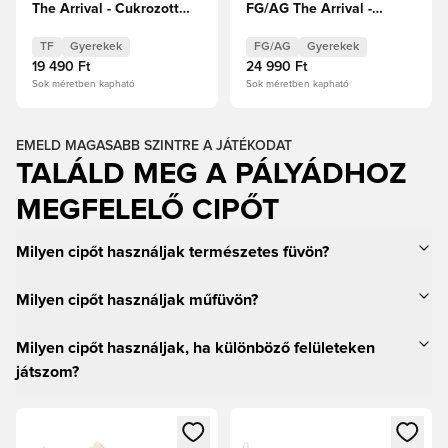
The Arrival - Cukrozott
FG/AG The Arrival -
mandula/PUMA
Cukrozott mandula/PUMA
Fehér/Ultra Red/PUMA
Fehér/Ultra Red/PUMA
TF
Gyerekek
FG/AG
Gyerekek
Fekete Gyerek
Fekete Gyerek
19 490 Ft
24 990 Ft
Sok méretben kapható
Sok méretben kapható
EMELD MAGASABB SZINTRE A JÁTÉKODAT
TALÁLD MEG A PÁLYÁDHOZ
MEGFELELŐ CIPŐT
Milyen cipőt használjak természetes füvön?
Milyen cipőt használjak műfüvön?
Milyen cipőt használjak, ha különböző felületeken
játszom?
Megnyit egy modált a bejelentkezéshez vagy a tagként való 
Megnyit egy modált a bejelent