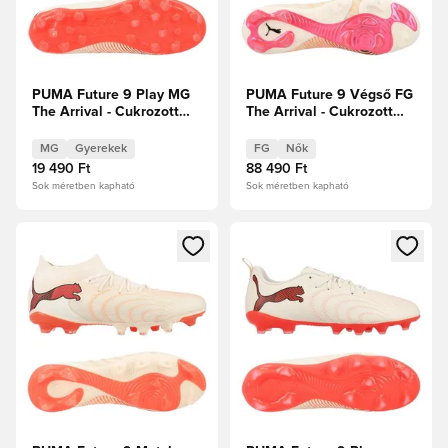
PUMA Future 9 Play MG
PUMA Future 9 Végső FG
The Arrival - Cukrozott
The Arrival - Cukrozott
mandula/PUMA
mandula/PUMA
Fehér/Ultra Red/PUMA
Fehér/Ultra Red/PUMA
MG
Gyerekek
FG
Nők
Fekete Gyerek
Fekete Női
19 490 Ft
88 490 Ft
Sok méretben kapható
Sok méretben kapható
Megnyit egy modált a bejelentkezéshez vagy a tagként való 
Megnyit egy modált a bejelent