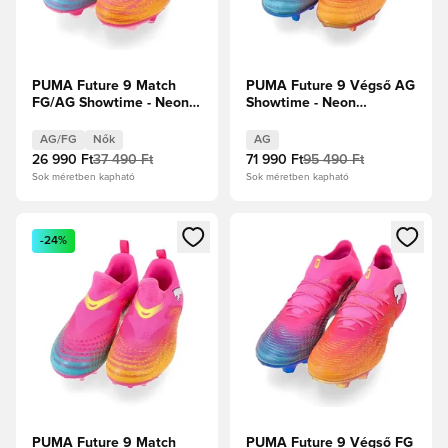
PUMA Future 9 Match
PUMA Future 9 Végső AG
FG/AG Showtime - Neon
Showtime - Neon
rózsaszín/Sun Stream/
rózsaszín/Sun Stream/
Élénk türkiz/PUMA Fehér
Élénk türkiz/PUMA Fehér
AG/FG
Nők
AG
Női
26 990 Ft
37 490 Ft
71 990 Ft
95 490 Ft
Sok méretben kapható
Sok méretben kapható
Megnyit egy modált a bejelentkezéshez vagy a tagként való 
Megnyit egy modált a bejelent
-24%
PUMA Future 9 Match
PUMA Future 9 Végső FG