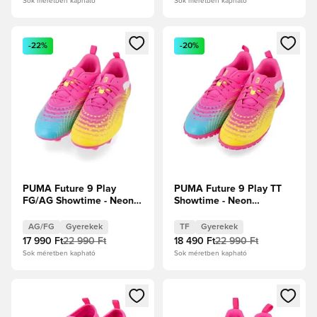
Sok méretben kapható
Sok méretben kapható
Megnyit egy modált a bejelentkezéshez vagy a tagként való 
Megnyit egy modált a bejelent
-22%
-20%
PUMA Future 9 Play
PUMA Future 9 Play TT
FG/AG Showtime - Neon
Showtime - Neon
rózsaszín/Sun Stream/
rózsaszín/Sun Stream/
Élénk türkiz/PUMA Fehér
Élénk türkiz/PUMA Fehér
AG/FG
Gyerekek
TF
Gyerekek
Gyerek
Gyerek
17 990 Ft
22 990 Ft
18 490 Ft
22 990 Ft
Sok méretben kapható
Sok méretben kapható
Megnyit egy modált a bejelentkezéshez vagy a tagként való 
Megnyit egy modált a bejelent