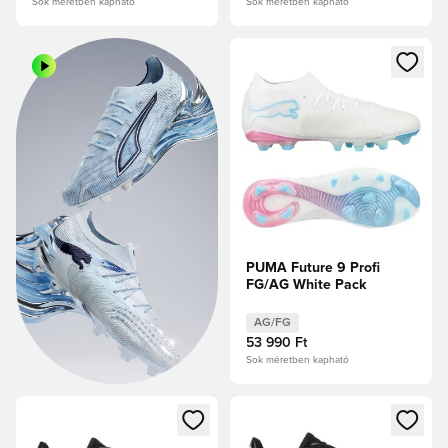
Sok méretben kapható
Sok méretben kapható
Megnyit egy modált a bejelent
PUMA Future 9 Profi
FG/AG White Pack
AG/FG
53 990 Ft
Sok méretben kapható
Megnyit egy modált a bejelentkezéshez vagy a tagként való 
Megnyit egy modált a bejelent