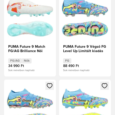
PUMA Future 9 Match
PUMA Future 9 Végső FG
FG/AG Brilliance Női
Level Up Limitált kiadás
FG/AG
Nők
FG
34 990 Ft
88 490 Ft
Sok méretben kapható
Sok méretben kapható
Megnyit egy modált a bejelentkezéshez vagy a tagként való 
Megnyit egy modált a bejelent