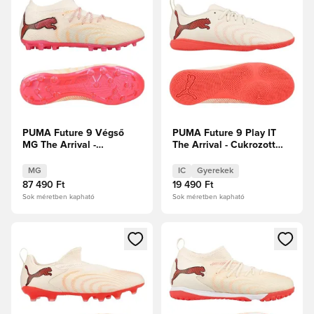
PUMA Future 9 Végső
PUMA Future 9 Play IT
MG The Arrival -
The Arrival - Cukrozott
Cukrozott mandula/PUMA
mandula/PUMA
Fehér/Ultra Red/PUMA
Fehér/Ultra Red/PUMA
MG
IC
Gyerekek
Fekete
Fekete Gyerek
87 490 Ft
19 490 Ft
Sok méretben kapható
Sok méretben kapható
Megnyit egy modált a bejelentkezéshez vagy a tagként való 
Megnyit egy modált a bejelent