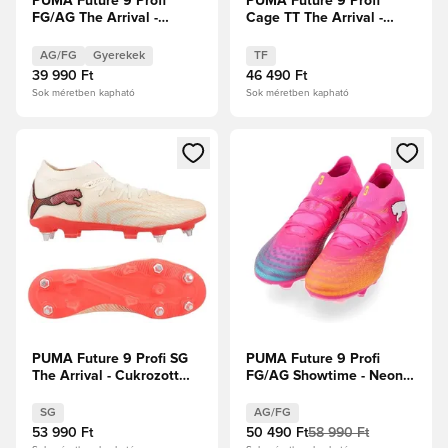
PUMA Future 9 Profi
PUMA Future 9 Profi
FG/AG The Arrival -
Cage TT The Arrival -
Cukrozott mandula/PUMA
Cukrozott mandula/PUMA
Fehér/Ultra Red/PUMA
Fehér/Ultra Red/PUMA
AG/FG
Gyerekek
TF
Fekete Gyerek
Fekete
39 990 Ft
46 490 Ft
Sok méretben kapható
Sok méretben kapható
Megnyit egy modált a bejelentkezéshez vagy a tagként való 
Megnyit egy modált a bejelent
PUMA Future 9 Profi SG
PUMA Future 9 Profi
The Arrival - Cukrozott
FG/AG Showtime - Neon
mandula/PUMA
rózsaszín/Sun Stream/
Fehér/Ultra Red/PUMA
Élénk türkiz/PUMA Fehér
SG
AG/FG
Fekete
53 990 Ft
50 490 Ft
58 990 Ft