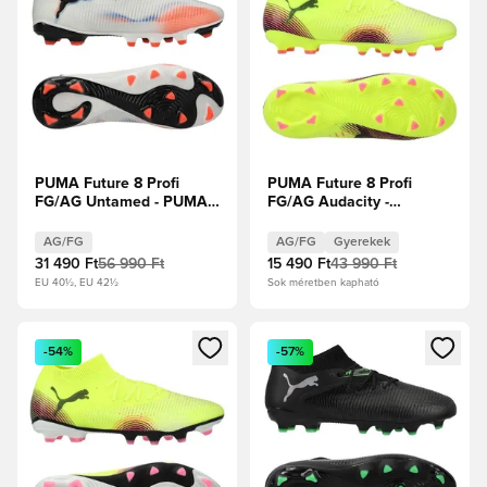
PUMA Future 8 Profi
PUMA Future 8 Profi
FG/AG Untamed - PUMA
FG/AG Audacity -
Fehér/PUMA Fekete/Izzó
Figyelmeztető
piros
sárga/PUMA
AG/FG
AG/FG
Gyerekek
Fekete/Napfényes Gyerek
31 490 Ft
56 990 Ft
15 490 Ft
43 990 Ft
EU 40½, EU 42½
Sok méretben kapható
Megnyit egy modált a bejelentkezéshez vagy a tagként való 
Megnyit egy modált a bejelent
-54%
-57%