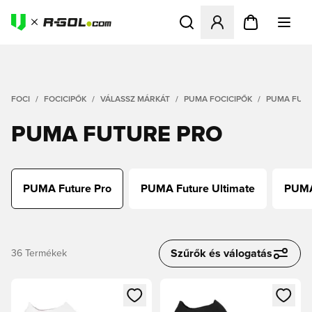
Megnyit egy modált a bejele
FOCI
FOCICIPŐK
VÁLASSZ MÁRKÁT
PUMA FOCICIPŐK
PUMA FUT
PUMA FUTURE PRO
PUMA Future Pro
PUMA Future Ultimate
PUMA
Szűrők és válogatás
36
Termékek
Megnyit egy modált a bejelentkezéshez vagy a tagként való 
Megnyit egy modált a bejelent