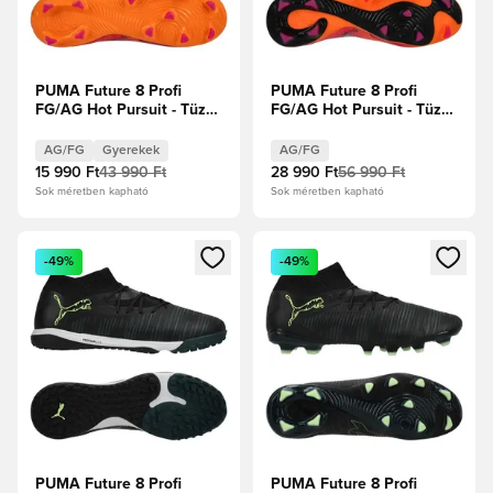
PUMA Future 8 Profi
PUMA Future 8 Profi
FG/AG Hot Pursuit - Tüzes
FG/AG Hot Pursuit - Tüzes
Hőség/PUMA
Hőség/PUMA
Fekete/Ravish Gyerek
Fekete/Ravish
AG/FG
Gyerekek
AG/FG
15 990 Ft
43 990 Ft
28 990 Ft
56 990 Ft
Sok méretben kapható
Sok méretben kapható
Megnyit egy modált a bejelentkezéshez vagy a tagként való 
Megnyit egy modált a bejelent
-49%
-49%
PUMA Future 8 Profi
PUMA Future 8 Profi