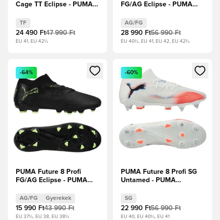
Cage TT Eclipse - PUMA
FG/AG Eclipse - PUMA
Fekete/Fizzy Light/Zöld
Fekete/Fizzy Light/Zöld
pálya
pálya
TF
AG/FG
24 490 Ft
47 990 Ft
28 990 Ft
56 990 Ft
EU 41, EU 42½
EU 40½, EU 41, EU 42, EU 42½
Megnyit egy modált a bejelentkezéshez vagy a tagként való 
Megnyit egy modált a bejelent
-64%
-60%
PUMA Future 8 Profi
PUMA Future 8 Profi SG
FG/AG Eclipse - PUMA
Untamed - PUMA
Fekete/Fizzy Light/Zöld
Fehér/PUMA Fekete/Izzó
pálya Gyerek
piros
AG/FG
Gyerekek
SG
15 990 Ft
43 990 Ft
22 990 Ft
56 990 Ft
EU 37½, EU 38, EU 38½
EU 40, EU 40½, EU 41