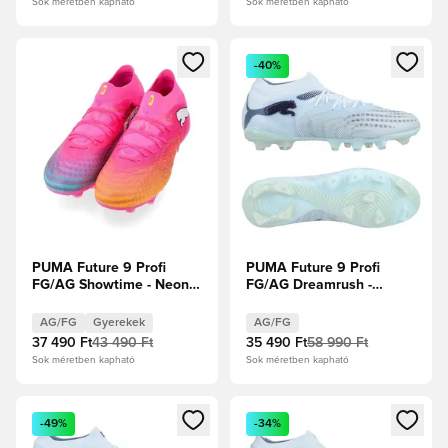
Sok méretben kapható
Sok méretben kapható
Megnyit egy modált a bejelentkezéshez vagy a tagként való 
Megnyit egy modált a bejelent
-40%
PUMA Future 9 Profi
PUMA Future 9 Profi
FG/AG Showtime - Neon
FG/AG Dreamrush -
rózsaszín/Sun Stream/
Jégkék/Kék ékszer
Élénk türkiz/PUMA Fehér
AG/FG
Gyerekek
AG/FG
Gyerek
37 490 Ft
43 490 Ft
35 490 Ft
58 990 Ft
Sok méretben kapható
Sok méretben kapható
Megnyit egy modált a bejelentkezéshez vagy a tagként való 
Megnyit egy modált a bejelent
-49%
-34%