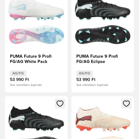
PUMA Future 9 Profi
PUMA Future 9 Profi
FG/AG White Pack
FG/AG Eclipse
AG/FG
AG/FG
53 990 Ft
53 990 Ft
Sok méretben kapható
Sok méretben kapható
Megnyit egy modált a bejelentkezéshez vagy a tagként való 
Megnyit egy modált a bejelent