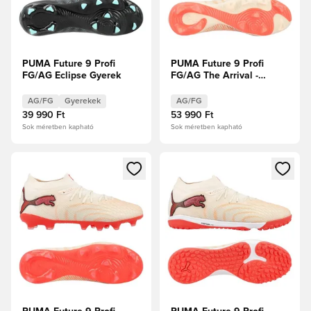
PUMA Future 9 Profi
PUMA Future 9 Profi
FG/AG Eclipse Gyerek
FG/AG The Arrival -
Cukrozott mandula/PUMA
Fehér/Ultra Red/PUMA
AG/FG
Gyerekek
AG/FG
Fekete
39 990 Ft
53 990 Ft
Sok méretben kapható
Sok méretben kapható
Megnyit egy modált a bejelentkezéshez vagy a tagként való 
Megnyit egy modált a bejelent