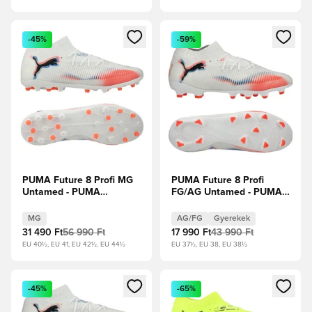
Megnyit egy modált a bejelentkezéshez vagy a tagként való 
Megnyit egy modált a bejelent
-45%
-59%
PUMA Future 8 Profi MG
PUMA Future 8 Profi
Untamed - PUMA
FG/AG Untamed - PUMA
Fehér/PUMA Fekete/Izzó
Fehér/PUMA Fekete/Izzó
piros
piros Gyerek
MG
AG/FG
Gyerekek
31 490 Ft
56 990 Ft
17 990 Ft
43 990 Ft
EU 40½, EU 41, EU 42½, EU 44½
EU 37½, EU 38, EU 38½
Megnyit egy modált a bejelentkezéshez vagy a tagként való 
Megnyit egy modált a bejelent
-45%
-65%