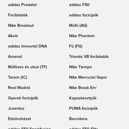
adidas Predator
adidas F50
Focilabdák
adidas focicipők
Nike Breakout
Műfű (AG)
Akció
Nike Phantom
adidas Immortal DNA
Fű (FG)
Arsenal
Trionda VB focilabdák
Műfüves és utcai (TF)
Nike Tiempo
Terem (IC)
Nike Mercurial Vapor
Real Madrid
Nike Break Em’
Gyerek focicipők
Kapuskesztyűk
Juventus
PUMA focicipők
Edzőruházat
Barcelona