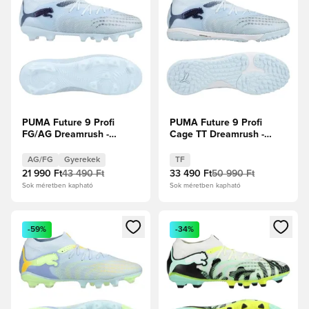
PUMA Future 9 Profi
PUMA Future 9 Profi
FG/AG Dreamrush -
Cage TT Dreamrush -
Jégkék/Kék ékszer
Jégkék/Kék ékszer
Gyerek
AG/FG
Gyerekek
TF
21 990 Ft
43 490 Ft
33 490 Ft
50 990 Ft
Sok méretben kapható
Sok méretben kapható
Megnyit egy modált a bejelentkezéshez vagy a tagként való 
Megnyit egy modált a bejelent
-59%
-34%