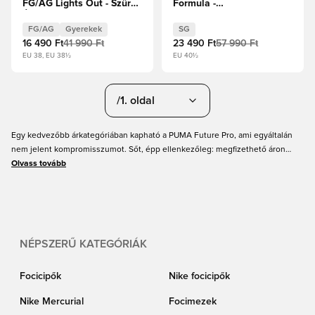
FG/AG Lights Out - Szürke
Formula -
Égbolt/PUMA
Bluemazing/PUMA
Fehér/Szénsavas alma
Fehér/Elektromos
FG/AG
Gyerekek
SG
Gyerek
borsmenta
16 490 Ft
41 990 Ft
23 490 Ft
57 990 Ft
EU 38, EU 38½
EU 40½
/1. oldal
Egy kedvezőbb árkategóriában kapható a PUMA Future Pro, ami egyáltalán
nem jelent kompromisszumot. Sőt, épp ellenkezőleg: megfizethető áron
hozhatod ki belőle a maximumot. A PUMA Future az egyik legnépszerűbb
Olvass tovább
focicipő, amit rengeteg szupersztár visel – Neymar JR a legismertebb
közülük. Szerezd be új PUMA Future cipődet még ma a Unisportnál!
NÉPSZERŰ KATEGÓRIÁK
Focicipők
Nike focicipők
Nike Mercurial
Focimezek