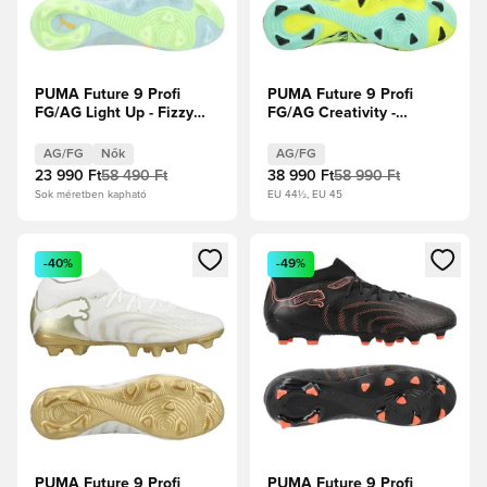
PUMA Future 9 Profi
PUMA Future 9 Profi
FG/AG Light Up - Fizzy
FG/AG Creativity -
Light/Jégkék/Intenzív
Figyelmeztető
Levendula Női
sárga/Mentazselé/PUMA
AG/FG
Nők
AG/FG
Fehér/PUMA Fekete
23 990 Ft
58 490 Ft
38 990 Ft
58 990 Ft
Sok méretben kapható
EU 44½, EU 45
Megnyit egy modált a bejelentkezéshez vagy a tagként való 
Megnyit egy modált a bejelent
-40%
-49%
PUMA Future 9 Profi
PUMA Future 9 Profi