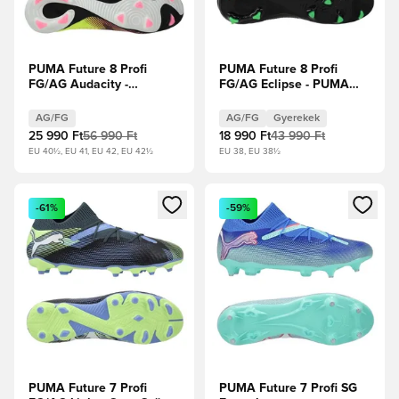
PUMA Future 8 Profi
PUMA Future 8 Profi
FG/AG Audacity -
FG/AG Eclipse - PUMA
Figyelmeztető
Fekete/Hűvös
sárga/PUMA
világosszürke/Fluo zöld
AG/FG
AG/FG
Gyerekek
Fekete/Napfényes
Gyerek
25 990 Ft
56 990 Ft
18 990 Ft
43 990 Ft
EU 40½, EU 41, EU 42, EU 42½
EU 38, EU 38½
Megnyit egy modált a bejelentkezéshez vagy a tagként való 
Megnyit egy modált a bejelent
-61%
-59%
PUMA Future 7 Profi
PUMA Future 7 Profi SG