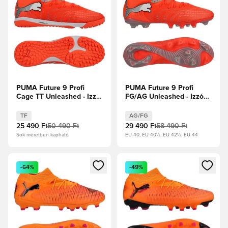
PUMA Future 9 Profi
PUMA Future 9 Profi
Cage TT Unleashed - Izzó
FG/AG Unleashed - Izzó
piros/PUMA Fehér/PUMA
piros/PUMA Fehér/PUMA
Fekete/Puma ezüst
Fekete/Puma ezüst
TF
AG/FG
25 490 Ft
50 490 Ft
29 490 Ft
58 490 Ft
Sok méretben kapható
EU 40, EU 40½, EU 42½, EU 44
Megnyit egy modált a bejelentkezéshez vagy a tagként való 
Megnyit egy modált a bejelent
-64%
-49%