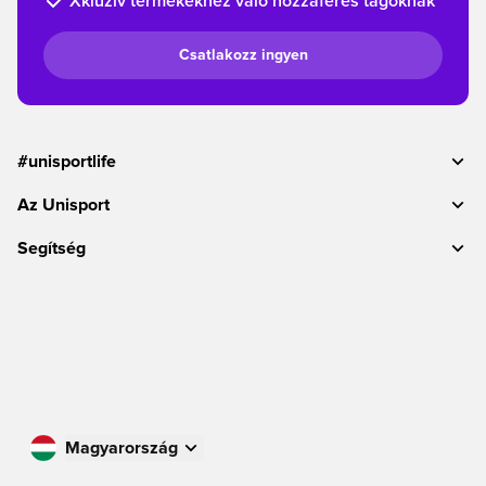
Xkluzív termékekhez való hozzáférés tagoknak
Csatlakozz ingyen
#unisportlife
Az Unisport
Segítség
Magyarország