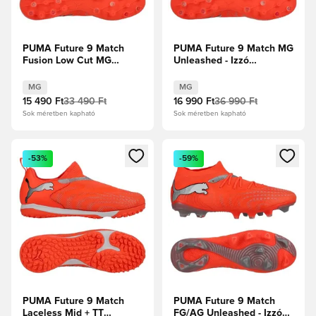
PUMA Future 9 Match
PUMA Future 9 Match MG
Fusion Low Cut MG
Unleashed - Izzó
Unleashed - Izzó
piros/PUMA Fehér/PUMA
piros/PUMA Fehér/PUMA
Fekete/Puma ezüst
MG
MG
Fekete/Puma ezüst
15 490 Ft
33 490 Ft
16 990 Ft
36 990 Ft
Sok méretben kapható
Sok méretben kapható
Megnyit egy modált a bejelentkezéshez vagy a tagként való 
Megnyit egy modált a bejelent
-53%
-59%
PUMA Future 9 Match
PUMA Future 9 Match
Laceless Mid + TT
FG/AG Unleashed - Izzó