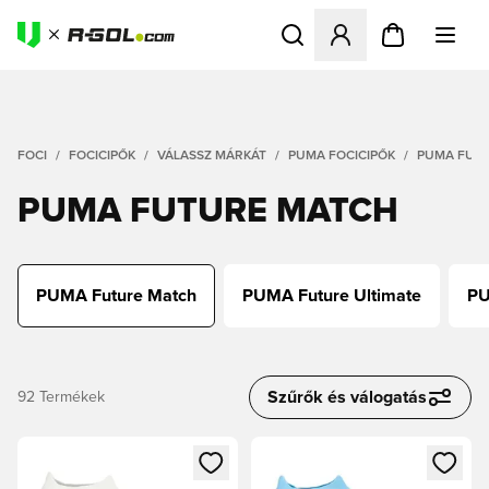
Megnyit egy modált a bejele
FOCI
FOCICIPŐK
VÁLASSZ MÁRKÁT
PUMA FOCICIPŐK
PUMA FUT
PUMA FUTURE MATCH
PUMA Future Match
PUMA Future Ultimate
PU
Szűrők és válogatás
92
Termékek
Megnyit egy modált a bejelentkezéshez vagy a tagként való 
Megnyit egy modált a bejelent