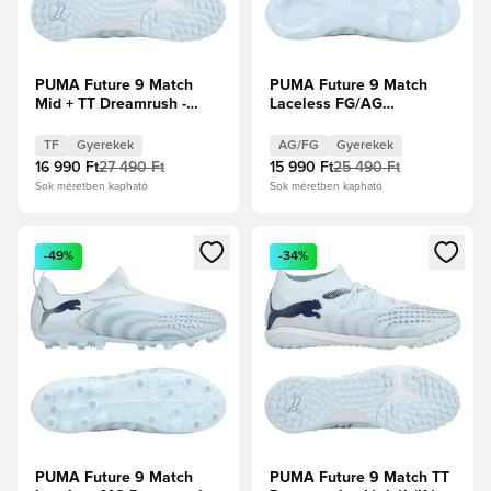
PUMA Future 9 Match
PUMA Future 9 Match
Mid + TT Dreamrush -
Laceless FG/AG
Jégkék/Kék ékszer
Dreamrush - Jégkék/Kék
Gyerek
ékszer Gyerek
TF
Gyerekek
AG/FG
Gyerekek
16 990 Ft
27 490 Ft
15 990 Ft
25 490 Ft
Sok méretben kapható
Sok méretben kapható
Megnyit egy modált a bejelentkezéshez vagy a tagként való 
Megnyit egy modált a bejelent
-49%
-34%
PUMA Future 9 Match
PUMA Future 9 Match TT