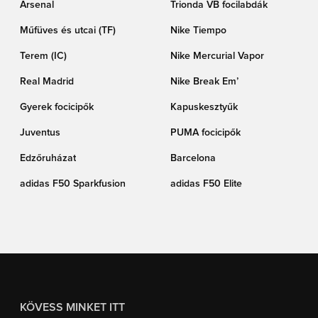
Arsenal
Trionda VB focilabdák
Műfüves és utcai (TF)
Nike Tiempo
Terem (IC)
Nike Mercurial Vapor
Real Madrid
Nike Break Em’
Gyerek focicipők
Kapuskesztyűk
Juventus
PUMA focicipők
Edzőruházat
Barcelona
adidas F50 Sparkfusion
adidas F50 Elite
KÖVESS MINKET ITT