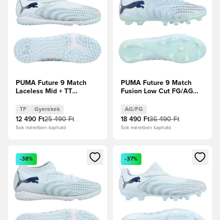
PUMA Future 9 Match
PUMA Future 9 Match
Laceless Mid + TT
Fusion Low Cut FG/AG
Dreamrush - Jégkék/Kék
Dreamrush - Jégkék/Kék
ékszer Gyerek
ékszer
TF
Gyerekek
AG/FG
12 490 Ft
25 490 Ft
18 490 Ft
36 490 Ft
Sok méretben kapható
Sok méretben kapható
Megnyit egy modált a bejelentkezéshez vagy a tagként való 
Megnyit egy modált a bejelent
-38%
-37%