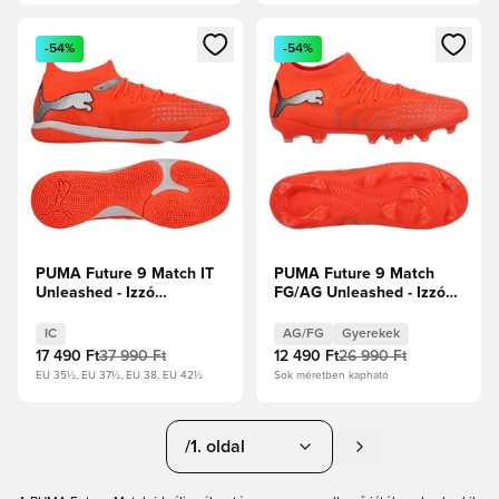
Megnyit egy modált a bejelentkezéshez vagy a tagként való 
Megnyit egy modált a bejelent
-54%
-54%
PUMA Future 9 Match IT
PUMA Future 9 Match
Unleashed - Izzó
FG/AG Unleashed - Izzó
piros/PUMA Fehér/PUMA
piros/PUMA Fehér/PUMA
Fekete/Puma ezüst
Fekete/Puma ezüst
IC
AG/FG
Gyerekek
Gyerek
17 490 Ft
37 990 Ft
12 490 Ft
26 990 Ft
EU 35½, EU 37½, EU 38, EU 42½
Sok méretben kapható
/1. oldal