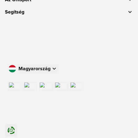
Segítség
Magyarország
Vásároljon az Ön országában
International
US