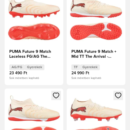
PUMA Future 9 Match
PUMA Future 9 Match +
Laceless FG/AG The
Mid TT The Arrival -
Arrival - Cukrozott
Cukrozott mandula/PUMA
mandula/PUMA
Fehér/Ultra Red/PUMA
AG/FG
Gyerekek
TF
Gyerekek
Fehér/Ultra Red/PUMA
Fekete Gyerek
23 490 Ft
24 990 Ft
Fekete Gyerek
Sok méretben kapható
Sok méretben kapható
Megnyit egy modált a bejelentkezéshez vagy a tagként való 
Megnyit egy modált a bejelent