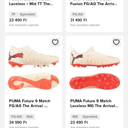
Laceless + Mid TT The
Fusion FG/AG The Arrival
Arrival - Cukrozott
- Cukrozott
mandula/PUMA
mandula/PUMA
TF
Gyerekek
FG/AG
Fehér/Ultra Red/PUMA
Fehér/Ultra Red/PUMA
23 490 Ft
31 490 Ft
Fekete Gyerek
Fekete
Sok méretben kapható
Sok méretben kapható
Megnyit egy modált a bejelentkezéshez vagy a tagként való 
Megnyit egy modált a bejelent
PUMA Future 9 Match
PUMA Future 9 Match
FG/AG The Arrival -
Laceless MG The Arrival -
Cukrozott mandula/PUMA
Cukrozott mandula/PUMA
Fehér/Ultra Red/PUMA
Fehér/Ultra Red/PUMA
FG/AG
Nők
MG
Gyerekek
Fekete Női
Fekete Gyerek
34 990 Ft
23 490 Ft
Sok méretben kapható
Sok méretben kapható