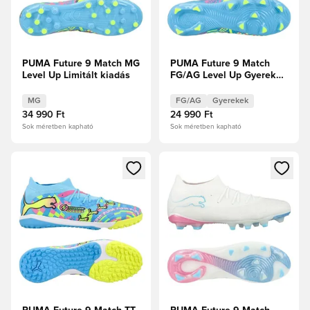
PUMA Future 9 Match MG
PUMA Future 9 Match
Level Up Limitált kiadás
FG/AG Level Up Gyerek
Limitált kiadás
MG
FG/AG
Gyerekek
34 990 Ft
24 990 Ft
Sok méretben kapható
Sok méretben kapható
Megnyit egy modált a bejelentkezéshez vagy a tagként való 
Megnyit egy modált a bejelent