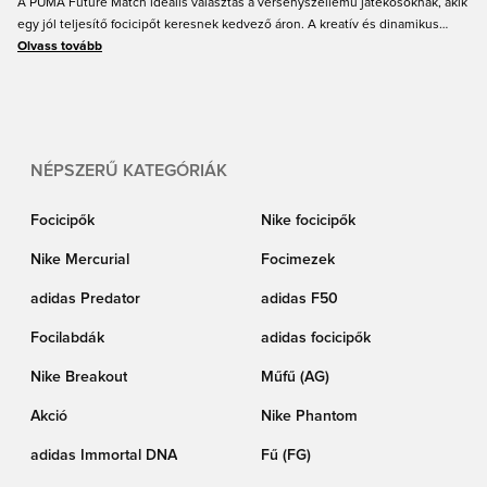
A PUMA Future Match ideális választás a versenyszellemű játékosoknak, akik
egy jól teljesítő focicipőt keresnek kedvező áron. A kreatív és dinamikus
játékosok számára fejlesztve egy kiegyensúlyozott cipőt kapsz, fantasztikus
Olvass tovább
illeszkedéssel és kényelemmel, hogy maximálisan koncentrálhass és a
legjobb formádat hozhasd! Szerezd be új PUMA Future cipődet online a
Unisporttól most!
NÉPSZERŰ KATEGÓRIÁK
Focicipők
Nike focicipők
Nike Mercurial
Focimezek
adidas Predator
adidas F50
Focilabdák
adidas focicipők
Nike Breakout
Műfű (AG)
Akció
Nike Phantom
adidas Immortal DNA
Fű (FG)