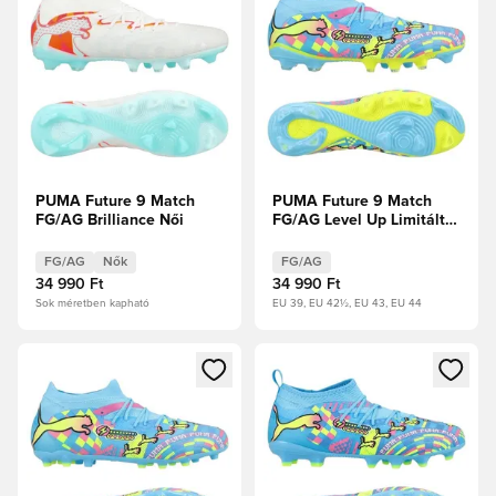
PUMA Future 9 Match
PUMA Future 9 Match
FG/AG Brilliance Női
FG/AG Level Up Limitált
kiadás
FG/AG
Nők
FG/AG
34 990 Ft
34 990 Ft
Sok méretben kapható
EU 39, EU 42½, EU 43, EU 44
Megnyit egy modált a bejelentkezéshez vagy a tagként való 
Megnyit egy modált a bejelent