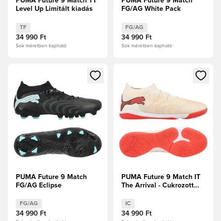
PUMA Future 9 Match TT
PUMA Future 9 Match
Level Up Limitált kiadás
FG/AG White Pack
TF
FG/AG
34 990 Ft
34 990 Ft
Sok méretben kapható
Sok méretben kapható
Megnyit egy modált a bejelentkezéshez vagy a tagként való 
Megnyit egy modált a bejelent
PUMA Future 9 Match
PUMA Future 9 Match IT
FG/AG Eclipse
The Arrival - Cukrozott
mandula/PUMA
Fehér/Ultra Red/PUMA
FG/AG
IC
Fekete
34 990 Ft
34 990 Ft