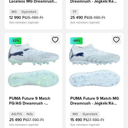
Laceless MG Dreamrush -
Dreamrush - Jégkék/Kék
Jégkék/Kék ékszer
ékszer
Gyerek
MG
Gyerekek
TF
12 990 Ft
25 490 Ft
25 490 Ft
38 490 Ft
Sok méretben kapható
Sok méretben kapható
Megnyit egy modált a bejelentkezéshez vagy a tagként való 
Megnyit egy modált a bejelent
-32%
-44%
PUMA Future 9 Match
PUMA Future 9 Match MG
FG/AG Dreamrush -
Dreamrush - Jégkék/Kék
Jégkék/Kék ékszer Női
ékszer Gyerek
AG/FG
Nők
MG
Gyerekek
25 490 Ft
37 490 Ft
15 490 Ft
27 490 Ft
Sok méretben kapható
Sok méretben kapható