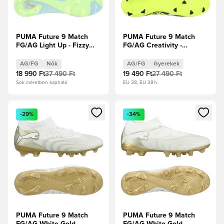
PUMA Future 9 Match
PUMA Future 9 Match
FG/AG Light Up - Fizzy
FG/AG Creativity -
Light/Jégkék/Intenzív
Figyelmeztető
Levendula Női
sárga/Mentazselé/PUMA
AG/FG
Nők
AG/FG
Gyerekek
Fehér/PUMA Fekete
18 990 Ft
37 490 Ft
19 490 Ft
27 490 Ft
Gyerek
Sok méretben kapható
EU 38, EU 38½
Megnyit egy modált a bejelentkezéshez vagy a tagként való 
Megnyit egy modált a bejelent
-29%
-34%
PUMA Future 9 Match
PUMA Future 9 Match