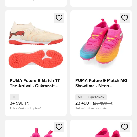
Megnyit egy modált a bejelentkezéshez vagy a tagként való 
Megnyit egy modált a bejelent
PUMA Future 9 Match TT
PUMA Future 9 Match MG
The Arrival - Cukrozott
Showtime - Neon
mandula/PUMA
rózsaszín/Sun Stream/
Fehér/Ultra Red/PUMA
Élénk türkiz/PUMA Fehér
TF
MG
Gyerekek
Fekete
Gyerek
34 990 Ft
23 490 Ft
27 490 Ft
Sok méretben kapható
Sok méretben kapható
Megnyit egy modált a bejelentkezéshez vagy a tagként való 
Megnyit egy modált a bejelent