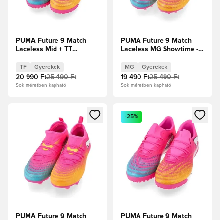
PUMA Future 9 Match
PUMA Future 9 Match
Laceless Mid + TT
Laceless MG Showtime -
Showtime - Neon
Neon rózsaszín/Sun
rózsaszín/Sun Stream/
Stream/Élénk
TF
Gyerekek
MG
Gyerekek
Élénk türkiz/PUMA Fehér
türkiz/PUMA Fehér
20 990 Ft
25 490 Ft
19 490 Ft
25 490 Ft
Gyerek
Gyerek
Sok méretben kapható
Sok méretben kapható
Megnyit egy modált a bejelentkezéshez vagy a tagként való 
Megnyit egy modált a bejelent
-25%
PUMA Future 9 Match
PUMA Future 9 Match