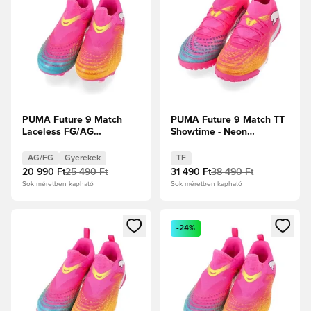
PUMA Future 9 Match
PUMA Future 9 Match TT
Laceless FG/AG
Showtime - Neon
Showtime - Neon
rózsaszín/Sun Stream/
rózsaszín/Sun Stream/
Élénk türkiz/PUMA Fehér
AG/FG
Gyerekek
TF
Élénk türkiz/PUMA Fehér
20 990 Ft
25 490 Ft
31 490 Ft
38 490 Ft
Gyerek
Sok méretben kapható
Sok méretben kapható
Megnyit egy modált a bejelentkezéshez vagy a tagként való 
Megnyit egy modált a bejelent
-24%