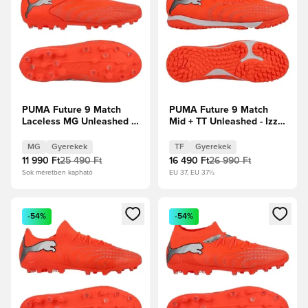
PUMA Future 9 Match
PUMA Future 9 Match
Laceless MG Unleashed -
Mid + TT Unleashed - Izzó
Izzó piros/PUMA
piros/PUMA Fehér/PUMA
Fehér/PUMA
Fekete/Puma ezüst
MG
Gyerekek
TF
Gyerekek
Fekete/Puma ezüst
Gyerek
11 990 Ft
25 490 Ft
16 490 Ft
26 990 Ft
Gyerek
Sok méretben kapható
EU 37, EU 37½
Megnyit egy modált a bejelentkezéshez vagy a tagként való 
Megnyit egy modált a bejelent
-54%
-54%