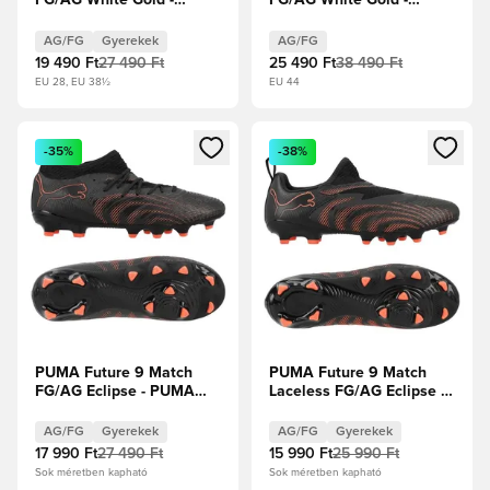
FG/AG White Gold -
FG/AG White Gold -
PUMA Fehér/Metál
PUMA Fehér/Metál
arany/PUMA Fekete
arany/PUMA Fekete
AG/FG
Gyerekek
AG/FG
Gyerek
19 490 Ft
27 490 Ft
25 490 Ft
38 490 Ft
EU 28, EU 38½
EU 44
Megnyit egy modált a bejelentkezéshez vagy a tagként való 
Megnyit egy modált a bejelent
-35%
-38%
PUMA Future 9 Match
PUMA Future 9 Match
FG/AG Eclipse - PUMA
Laceless FG/AG Eclipse -
Fekete/Izzó piros/Erős
PUMA Fekete/Izzó
szürke Gyerek
piros/Erős szürke Gyerek
AG/FG
Gyerekek
AG/FG
Gyerekek
17 990 Ft
27 490 Ft
15 990 Ft
25 990 Ft
Sok méretben kapható
Sok méretben kapható