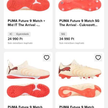
PUMA Future 9 Match +
PUMA Future 9 Match SG
Mid IT The Arrival -
The Arrival - Cukrozott
Cukrozott mandula/PUMA
mandula/PUMA
Fehér/Ultra Red/PUMA
Fehér/Ultra Red/PUMA
IC
Gyerekek
SG
Fekete Gyerek
Fekete
24 990 Ft
34 990 Ft
Sok méretben kapható
Sok méretben kapható
Megnyit egy modált a bejelentkezéshez vagy a tagként való 
Megnyit egy modált a bejelent
PUMA Future 9 Match
PUMA Future 9 Match