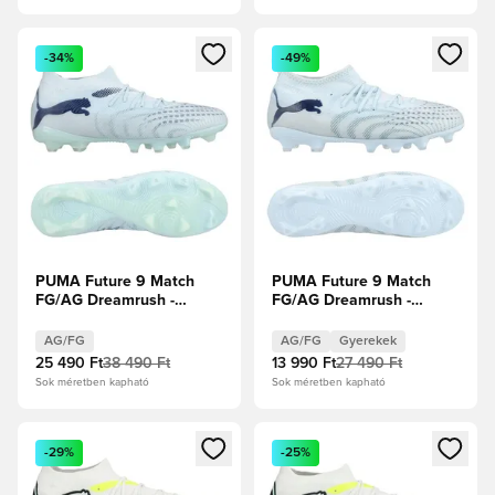
Megnyit egy modált a bejelentkezéshez vagy a tagként való 
Megnyit egy modált a bejelent
-34%
-49%
PUMA Future 9 Match
PUMA Future 9 Match
FG/AG Dreamrush -
FG/AG Dreamrush -
Jégkék/Kék ékszer
Jégkék/Kék ékszer
Gyerek
AG/FG
AG/FG
Gyerekek
25 490 Ft
38 490 Ft
13 990 Ft
27 490 Ft
Sok méretben kapható
Sok méretben kapható
Megnyit egy modált a bejelentkezéshez vagy a tagként való 
Megnyit egy modált a bejelent
-29%
-25%