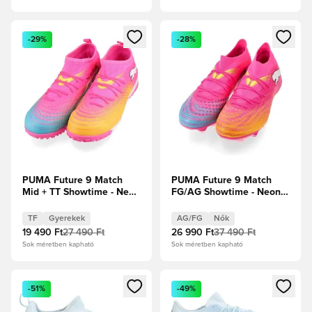
Megnyit egy modált a bejelentkezéshez vagy a tagként való 
Megnyit egy modált a bejelent
-29%
-28%
PUMA Future 9 Match
PUMA Future 9 Match
Mid + TT Showtime - Neon
FG/AG Showtime - Neon
rózsaszín/Sun Stream/
rózsaszín/Sun Stream/
Élénk türkiz/PUMA Fehér
Élénk türkiz/PUMA Fehér
TF
Gyerekek
AG/FG
Nők
Gyerek
Női
19 490 Ft
27 490 Ft
26 990 Ft
37 490 Ft
Sok méretben kapható
Sok méretben kapható
Megnyit egy modált a bejelentkezéshez vagy a tagként való 
Megnyit egy modált a bejelent
-51%
-49%