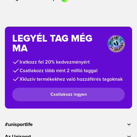
LEGYÉL TAG MÉG
MA
Iratkozz fel 20% kedvezményért
Csatlakozz több mint 2 millió taggal
Xkluzív termékekhez való hozzáférés tagoknak
Csatlakozz ingyen
#unisportlife
Az Unisport