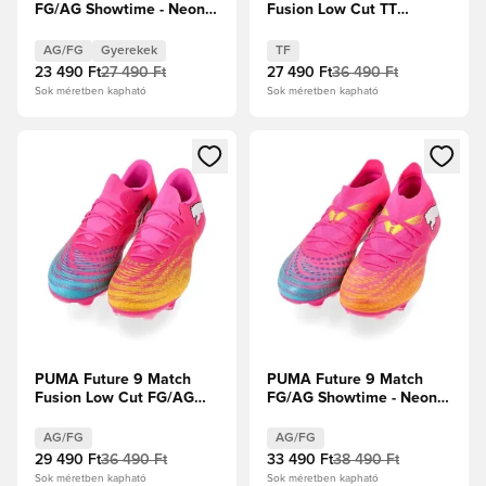
FG/AG Showtime - Neon
Fusion Low Cut TT
rózsaszín/Sun Stream/
Showtime - Neon
Élénk türkiz/PUMA Fehér
rózsaszín/Sun Stream/
AG/FG
Gyerekek
TF
Gyerek
Élénk türkiz/PUMA Fehér
23 490 Ft
27 490 Ft
27 490 Ft
36 490 Ft
Sok méretben kapható
Sok méretben kapható
Megnyit egy modált a bejelentkezéshez vagy a tagként való 
Megnyit egy modált a bejelent
PUMA Future 9 Match
PUMA Future 9 Match
Fusion Low Cut FG/AG
FG/AG Showtime - Neon
Showtime - Neon
rózsaszín/Sun Stream/
rózsaszín/Sun Stream/
Élénk türkiz/PUMA Fehér
AG/FG
AG/FG
Élénk türkiz/PUMA Fehér
29 490 Ft
36 490 Ft
33 490 Ft
38 490 Ft
Sok méretben kapható
Sok méretben kapható