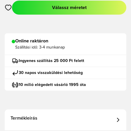
Válassz méretet
Megnyit egy modált a bejelentkezéshez vagy a tagként való r
Online raktáron
Szállítási idő:
3-4 munkanap
Ingyenes szállítás 25 000 Ft felett
30 napos visszaküldési lehetőség
10 milió elégedett vásárló 1995 óta
Termékleírás