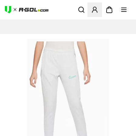
Megnyit egy modált a bejele