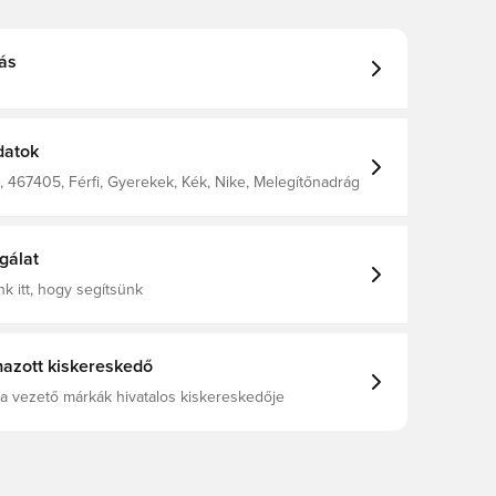
ás
datok
 467405, Férfi, Gyerekek, Kék, Nike, Melegítőnadrág
gálat
k itt, hogy segítsünk
azott kiskereskedő
a vezető márkák hivatalos kiskereskedője