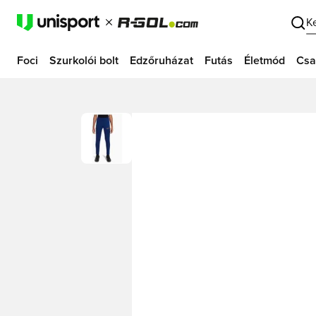
K
Foci
Szurkolói bolt
Edzőruházat
Futás
Életmód
Csa