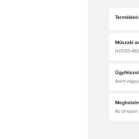
Termékleír
Műszaki a
HJ3720-492,
Ügyfélszol
Azért vagyun
Meghatalm
Az Unisport 