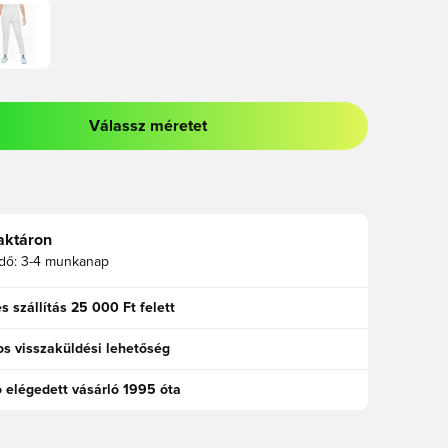
Válassz méretet
odált a bejelentkezéshez vagy a tagként való regisztrációhoz
aktáron
idő:
3-4 munkanap
s szállítás 25 000 Ft felett
s visszaküldési lehetőség
ó elégedett vásárló 1995 óta