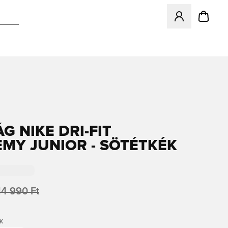
Megnyit egy modá
G NIKE DRI-FIT
MY JUNIOR - SÖTÉTKÉK
14 990 Ft
K