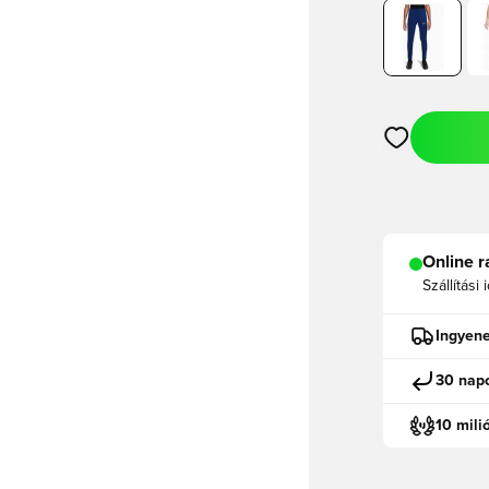
Megnyit egy m
Online r
Szállítási 
Ingyene
30 napo
10 mili