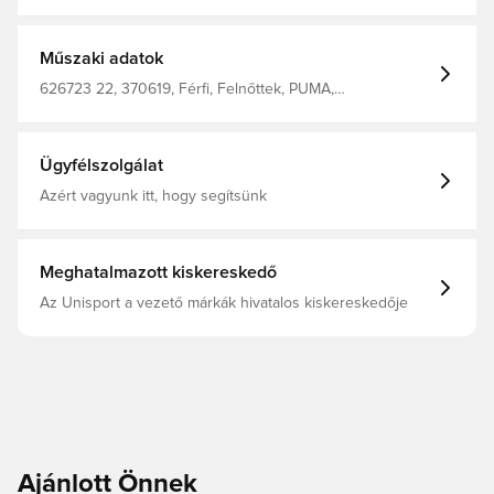
tökéletes a laza, hétköznapi viselethez, ráadásul
strapabíró is. Az elasztikus derékrész és a passzék
gondoskodnak a kényelmes, laza illeszkedésről, az
oldalzsebekben pedig elrejtheted a legfontosabb
Műszaki adatok
apróságokat. A hímzett márkajelzés teszi teljessé a
megjelenést. Kezdődjenek a hétvégi kalandok! Laza
626723 22, 370619, Férfi, Felnőttek, PUMA,
szabás 340 g/m², francia frottír Elasztikus passzék
Melegítőnadrág, Zöld
Cipzáras zsebek PUMA márkajelzések
Ügyfélszolgálat
Azért vagyunk itt, hogy segítsünk
Meghatalmazott kiskereskedő
Az Unisport a vezető márkák hivatalos kiskereskedője
Ajánlott Önnek