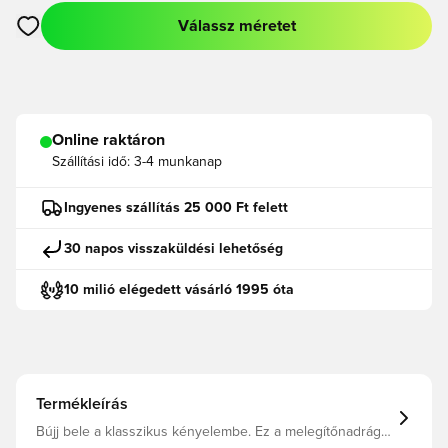
Válassz méretet
Megnyit egy modált a bejelentkezéshez vagy a tagként való r
Online raktáron
Szállítási idő:
3-4 munkanap
Ingyenes szállítás 25 000 Ft felett
30 napos visszaküldési lehetőség
10 milió elégedett vásárló 1995 óta
Termékleírás
Bújj bele a klasszikus kényelembe. Ez a melegítőnadrág