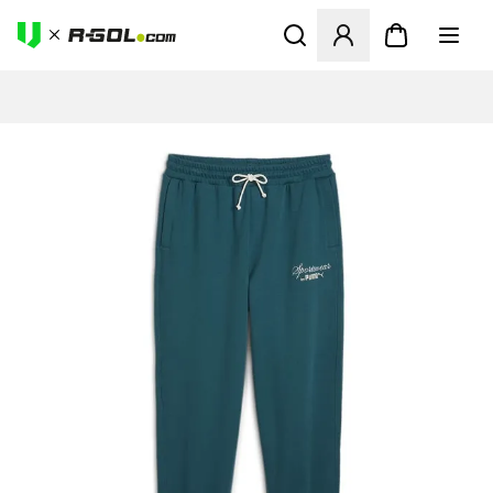
Megnyit egy modált a bejele