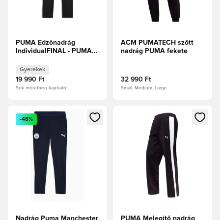
PUMA Edzőnadrág
ACM PUMATECH szőtt
IndividualFINAL - PUMA
nadrág PUMA fekete
Fekete/Izzó piros Gyerek
Gyerekek
19 990 Ft
32 990 Ft
Sok méretben kapható
Small, Medium, Large
Megnyit egy modált a bejelentkezéshez vagy a tagként való 
Megnyit egy modált a bejelent
-48%
Nadrág Puma Manchester
PUMA Melegítő nadrág