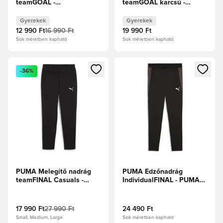
teamGOAL -
teamGOAL karcsú -
Sötétkék/Fehér Gyerek
Fekete/Fehér Gyerek
Gyerekek
Gyerekek
12 990 Ft
16 990 Ft
19 990 Ft
Sok méretben kapható
Sok méretben kapható
Megnyit egy modált a bejelentkezéshez vagy a tagként való 
Megnyit egy modált a bejelent
-36%
PUMA Melegítő nadrág
PUMA Edzőnadrág
teamFINAL Casuals -
IndividualFINAL - PUMA
Fekete/Ezüst
Fekete/Izzó piros
17 990 Ft
27 990 Ft
24 490 Ft
Small, Medium, Large
Sok méretben kapható