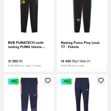
BVB PUMATECH szőtt
Nadrág Puma Play Loud
nadrág PUMA fekete-
T7 - Fekete
Faster sárga
31 990 Ft
14 490 Ft
27 990 Ft
Small, Medium, Large, X-Large
Small, Medium, Large
Megnyit egy modált a bejelentkezéshez vagy a tagként való 
Megnyit egy modált a bejelent
-38%
-54%