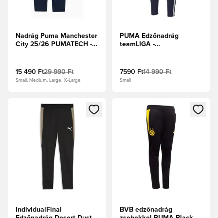
Nadrág Puma Manchester
PUMA Edzőnadrág
City 25/26 PUMATECH -
teamLIGA -
Kék
Tengerészkabát/PUMA
Fehér
15 490 Ft
29 990 Ft
7590 Ft
14 990 Ft
Small, Medium, Large, X-Large
Small
Megnyit egy modált a bejelentkezéshez vagy a tagként való 
Megnyit egy modált a bejelent
IndividualFinal
BVB edzőnadrág