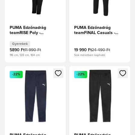
PUMA Edzőnadrág
PUMA Edzőnadrág
teamRISE Poly -
teamFINAL Casuals -
Fekete/Fehér Gyerek
Fekete
Gyerekek
5890 Ft
11 990 Ft
19 990 Ft
24 490 Ft
116 cm, 128 cm, 164 cm
Sok méretben kapható
Megnyit egy modált a bejelentkezéshez vagy a tagként való 
Megnyit egy modált a bejelent
-22%
-22%