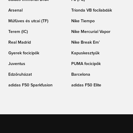
Arsenal
Trionda VB focilabdák
Műfüves és utcai (TF)
Nike Tiempo
Terem (IC)
Nike Mercurial Vapor
Real Madrid
Nike Break Em’
Gyerek focicipők
Kapuskesztyűk
Juventus
PUMA focicipők
Edzőruházat
Barcelona
adidas F50 Sparkfusion
adidas F50 Elite