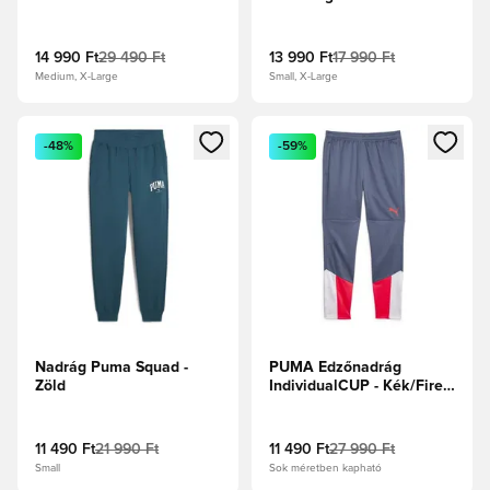
14 990 Ft
29 490 Ft
13 990 Ft
17 990 Ft
Medium, X-Large
Small, X-Large
Megnyit egy modált a bejelentkezéshez vagy a tagként való 
Megnyit egy modált a bejelent
-48%
-59%
Nadrág Puma Squad -
PUMA Edzőnadrág
Zöld
IndividualCUP - Kék/Fire
Orchid/PUMA Fehér
11 490 Ft
21 990 Ft
11 490 Ft
27 990 Ft
Small
Sok méretben kapható