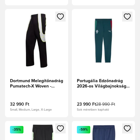
Megnyit egy modált a bejelentkezéshez vagy a tagként való 
Megnyit egy modált a bejelent
Dortmund Melegítőnadrág
Portugália Edzőnadrág
Pumatech-X Woven -
2026-os Világbajnokság -
PUMA Fekete/Hűvös
Ocean Tropic/Ezüst köd
világosszürke
32 990 Ft
23 990 Ft
28 990 Ft
Small, Medium, Large, X-Large
Sok méretben kapható
Megnyit egy modált a bejelentkezéshez vagy a tagként való 
Megnyit egy modált a bejelent
-35%
-59%