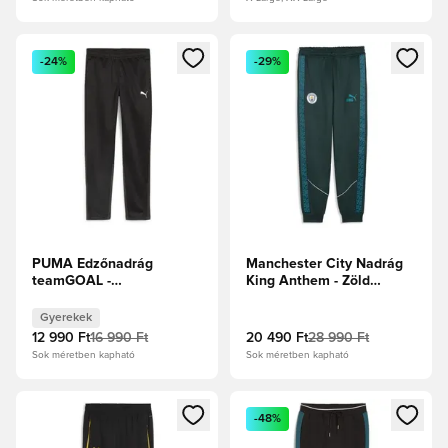
Megnyit egy modált a bejelentkezéshez vagy a tagként való 
Megnyit egy modált a bejelent
-24%
-29%
PUMA Edzőnadrág
Manchester City Nadrág
teamGOAL -
King Anthem - Zöld
Fekete/Fehér/Szürke
pálya/Trópusi kék
Gyerek
Gyerekek
12 990 Ft
16 990 Ft
20 490 Ft
28 990 Ft
Sok méretben kapható
Sok méretben kapható
Megnyit egy modált a bejelentkezéshez vagy a tagként való 
Megnyit egy modált a bejelent
-48%