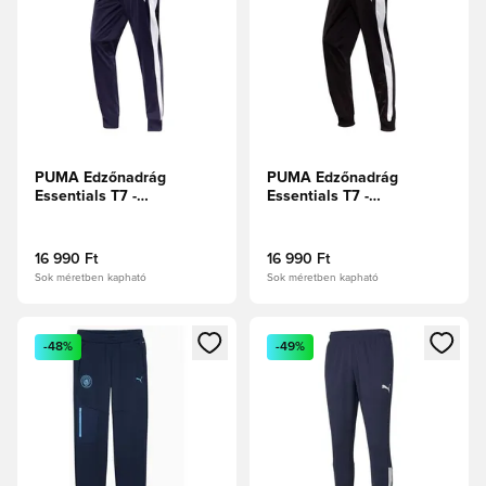
PUMA Edzőnadrág
PUMA Edzőnadrág
Essentials T7 -
Essentials T7 -
Sötétkék/Fehér
Fekete/Fehér
16 990 Ft
16 990 Ft
Sok méretben kapható
Sok méretben kapható
Megnyit egy modált a bejelentkezéshez vagy a tagként való 
Megnyit egy modált a bejelent
-48%
-49%