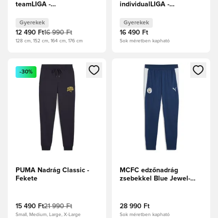
teamLIGA -
individualLIGA -
Tengerészkabát/PUMA
Fekete/Fehér/
Fehér Gyerek
Árnyékszürke Gyerek
Gyerekek
Gyerekek
12 490 Ft
16 990 Ft
16 490 Ft
128 cm, 152 cm, 164 cm, 176 cm
Sok méretben kapható
Megnyit egy modált a bejelentkezéshez vagy a tagként való 
Megnyit egy modált a bejelent
-30%
PUMA Nadrág Classic -
MCFC edzőnadrág
Fekete
zsebekkel Blue Jewel-
Dewdrop
15 490 Ft
21 990 Ft
28 990 Ft
Small, Medium, Large, X-Large
Sok méretben kapható