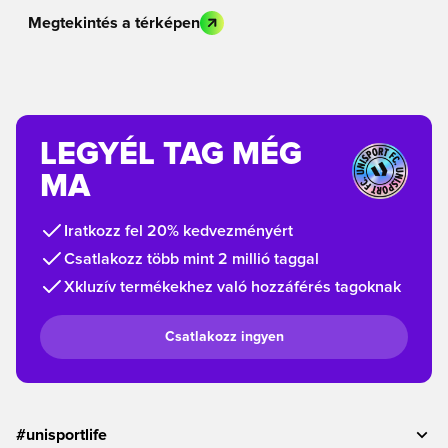
Megtekintés a térképen
LEGYÉL TAG MÉG
MA
Iratkozz fel 20% kedvezményért
Csatlakozz több mint 2 millió taggal
Xkluzív termékekhez való hozzáférés tagoknak
Csatlakozz ingyen
#unisportlife