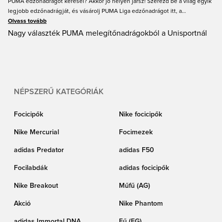
PUMA edzőnadrágot keresel? Akkor jó helyen jársz! Szerezd be a világ egyik
legjobb edzőnadrágját, és vásárolj PUMA Liga edzőnadrágot itt, a
Unisportnál. A PUMA mindig minőségi edzőnadrágokat kínál, legyen szó
Olvass tovább
edzésről vagy pihenésről. Találsz PUMA edzőnadrágokat gyerekeknek és
Nagy választék PUMA melegítőnadrágokból a Unisportnál
felnőtteknek egyaránt. Mindig gyors szállítás a Unisportnál.
NÉPSZERŰ KATEGÓRIÁK
Focicipők
Nike focicipők
Nike Mercurial
Focimezek
adidas Predator
adidas F50
Focilabdák
adidas focicipők
Nike Breakout
Műfű (AG)
Akció
Nike Phantom
adidas Immortal DNA
Fű (FG)