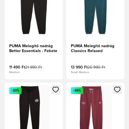
PUMA Melegítő nadrág
PUMA Melegítő nadrág
Better Essentials - Fekete
Classics Relaxed
11 490 Ft
21 990 Ft
13 990 Ft
26 990 Ft
Medium
Small, Medium
Megnyit egy modált a bejelentkezéshez vagy a tagként való 
Megnyit egy modált a bejelent
-30%
-48%