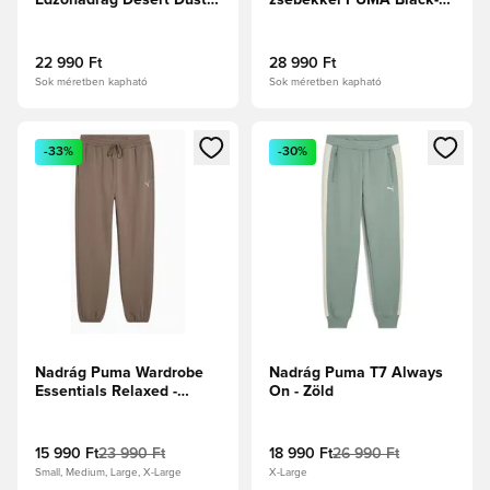
Edzőnadrág Desert Dust-
zsebekkel PUMA Black-
Puma White
Faster Sárga
22 990 Ft
28 990 Ft
Sok méretben kapható
Sok méretben kapható
Megnyit egy modált a bejelentkezéshez vagy a tagként való 
Megnyit egy modált a bejelent
-33%
-30%
Nadrág Puma Wardrobe
Nadrág Puma T7 Always
Essentials Relaxed -
On - Zöld
Barna
15 990 Ft
23 990 Ft
18 990 Ft
26 990 Ft
Small, Medium, Large, X-Large
X-Large