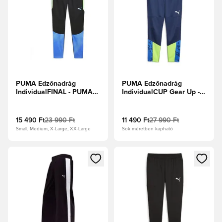
PUMA Edzőnadrág
PUMA Edzőnadrág
IndividualFINAL - PUMA
IndividualCUP Gear Up -
Fekete/Szénsavas alma
Perzsa kék/Profi zöld
15 490 Ft
23 990 Ft
11 490 Ft
27 990 Ft
Small, Medium, X-Large, XX-Large
Sok méretben kapható
Megnyit egy modált a bejelentkezéshez vagy a tagként való 
Megnyit egy modált a bejelent