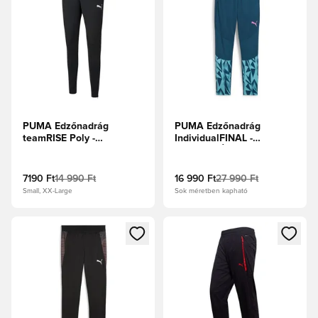
PUMA Edzőnadrág
PUMA Edzőnadrág
teamRISE Poly -
IndividualFINAL -
Fekete/Fehér
Sötétkék/Élénk türkiz
7190 Ft
14 990 Ft
16 990 Ft
27 990 Ft
Small, XX-Large
Sok méretben kapható
Megnyit egy modált a bejelentkezéshez vagy a tagként való 
Megnyit egy modált a bejelent