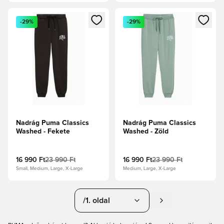
Megnyit egy modált a bejelentkezéshez vagy a tagként való 
Megnyit egy modált a bejelent
-29%
-29%
Nadrág Puma Classics
Nadrág Puma Classics
Washed - Fekete
Washed - Zöld
16 990 Ft
23 990 Ft
16 990 Ft
23 990 Ft
Small, Medium, Large, X-Large
Medium, Large, X-Large
/1. oldal