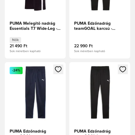
PUMA Melegítő nadrág
PUMA Edzőnadrág
Essentials T7 Wide-Leg -
teamGOAL karcsú -
PUMA Fekete/Fehér Női
Fekete/Fehér
Nők
21 490 Ft
22 990 Ft
Sok méretben kapható
Sok méretben kapható
Megnyit egy modált a bejelentkezéshez vagy a tagként való 
Megnyit egy modált a bejelent
-24%
PUMA Edzőnadrág
PUMA Edzőnadrág