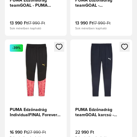
PUMA Edzőnadrág
PUMA Edzőnadrág
teamGOAL - PUMA
teamGOAL -
Tengerészkék/PUMA
Fekete/Fehér/Sötétszürke
Fehér
13 990 Ft
17 990 Ft
13 990 Ft
17 990 Ft
Sok méretben kapható
Sok méretben kapható
Megnyit egy modált a bejelentkezéshez vagy a tagként való 
Megnyit egy modált a bejelent
-39%
PUMA Edzőnadrág
PUMA Edzőnadrág
IndividualFINAL Forever
teamGOAL karcsú -
Faster - PUMA
PUMA
Fekete/Naplemente
Tengerészkék/Fehér
Ragyogás
16 990 Ft
27 990 Ft
22 990 Ft