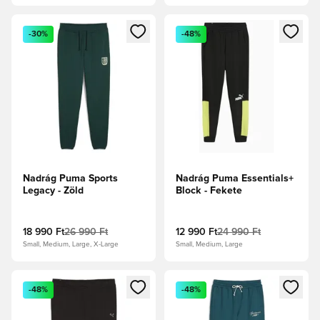
Megnyit egy modált a bejelentkezéshez vagy a tagként való 
Megnyit egy modált a bejelent
-30%
-48%
Nadrág Puma Sports
Nadrág Puma Essentials+
Legacy - Zöld
Block - Fekete
18 990 Ft
26 990 Ft
12 990 Ft
24 990 Ft
Small, Medium, Large, X-Large
Small, Medium, Large
Megnyit egy modált a bejelentkezéshez vagy a tagként való 
Megnyit egy modált a bejelent
-48%
-48%