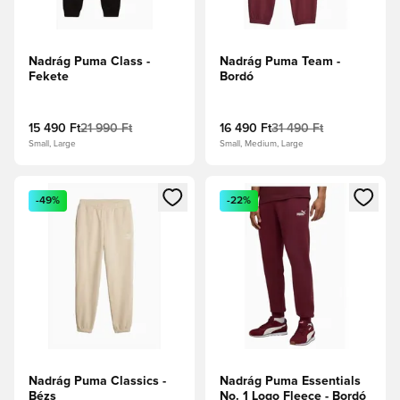
Nadrág Puma Class -
Nadrág Puma Team -
Fekete
Bordó
15 490 Ft
21 990 Ft
16 490 Ft
31 490 Ft
Small, Large
Small, Medium, Large
Megnyit egy modált a bejelentkezéshez vagy a tagként való 
Megnyit egy modált a bejelent
-49%
-22%
Nadrág Puma Classics -
Nadrág Puma Essentials
Bézs
No. 1 Logo Fleece - Bordó