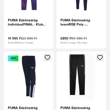
PUMA Edzőnadrág
PUMA Edzőnadrág
IndividualFINAL - Klub
teamRISE Poly -
tengerészkék/Sötét
Tengerészkabát/PUMA
ametiszt
Fehér
14 990 Ft
23 990 Ft
6890 Ft
14 990 Ft
Small, Medium, X-Large
Small, X-Large, XX-Large
Megnyit egy modált a bejelentkezéshez vagy a tagként való 
Megnyit egy modált a bejelent
-26%
PUMA Edzőnadrág
PUMA Edzőnadrág