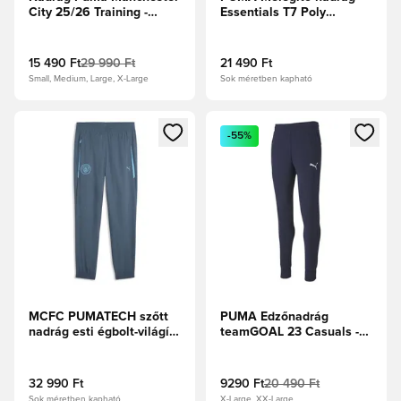
City 25/26 Training -
Essentials T7 Poly
Sötétkék
Relaxed - Fekete/Fehér
15 490 Ft
29 990 Ft
21 490 Ft
Small, Medium, Large, X-Large
Sok méretben kapható
Megnyit egy modált a bejelentkezéshez vagy a tagként való 
Megnyit egy modált a bejelent
-55%
MCFC PUMATECH szőtt
PUMA Edzőnadrág
nadrág esti égbolt-világító
teamGOAL 23 Casuals -
kék
Tengerészkabát
32 990 Ft
9290 Ft
20 490 Ft
Sok méretben kapható
X-Large, XX-Large