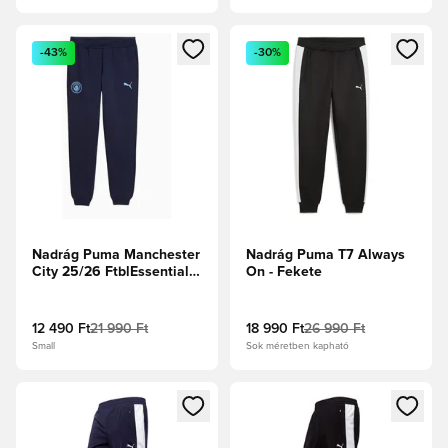
Megnyit egy modált a bejelentkezéshez vagy a tagként való 
Megnyit egy modált a bejelent
-43%
-30%
Nadrág Puma Manchester
Nadrág Puma T7 Always
City 25/26 FtblEssentials
On - Fekete
- Sötétkék
12 490 Ft
21 990 Ft
18 990 Ft
26 990 Ft
Small
Sok méretben kapható
Megnyit egy modált a bejelentkezéshez vagy a tagként való 
Megnyit egy modált a bejelent