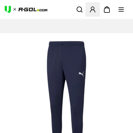
Megnyit egy modált a bejele