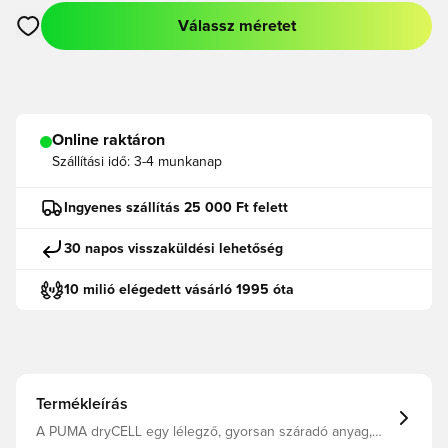
Válassz méretet
Megnyit egy modált a bejelentkezéshez vagy a tagként való r
Online raktáron
Szállítási idő:
3-4 munkanap
Ingyenes szállítás 25 000 Ft felett
30 napos visszaküldési lehetőség
10 milió elégedett vásárló 1995 óta
Termékleírás
A PUMA dryCELL egy lélegző, gyorsan száradó anyag,