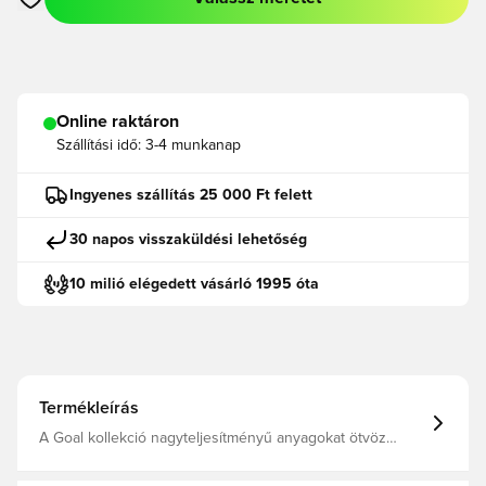
Megnyit egy modált a bejelentkezéshez vagy a tagként való r
Online raktáron
Szállítási idő:
3-4 munkanap
Ingyenes szállítás 25 000 Ft felett
30 napos visszaküldési lehetőség
10 milió elégedett vásárló 1995 óta
Termékleírás
A Goal kollekció nagyteljesítményű anyagokat ötvöz
modern dizájnnal. 100% poliészter