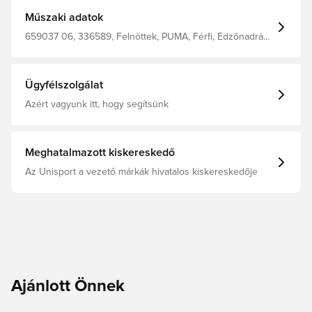
Műszaki adatok
659037 06, 336589, Felnőttek, PUMA, Férfi, Edzőnadrág,
Hosszú, Unisex'S Pants 90% Recycle Polyester 10%
Elastane (Knitted), Kék
Ügyfélszolgálat
Azért vagyunk itt, hogy segítsünk
Meghatalmazott kiskereskedő
Az Unisport a vezető márkák hivatalos kiskereskedője
Ajánlott Önnek