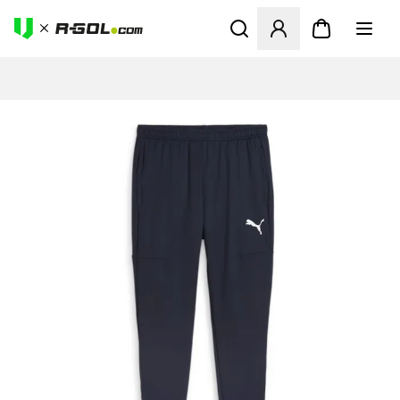
Megnyit egy modált a bejele