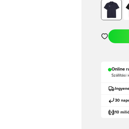
Megnyit egy m
Online r
Szállítási 
Ingyene
30 napo
10 mili