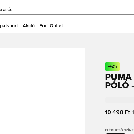
eresés
patsport
Akció
Foci Outlet
-
42
%
PUMA 
PÓLÓ 
10 490 Ft
ELÉRHETŐ SZÍNE