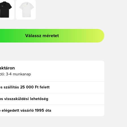
Válassz méretet
odált a bejelentkezéshez vagy a tagként való regisztrációhoz
aktáron
idő:
3-4 munkanap
s szállítás 25 000 Ft felett
s visszaküldési lehetőség
ó elégedett vásárló 1995 óta