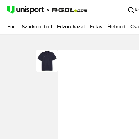
K
Foci
Szurkolói bolt
Edzőruházat
Futás
Életmód
Csa