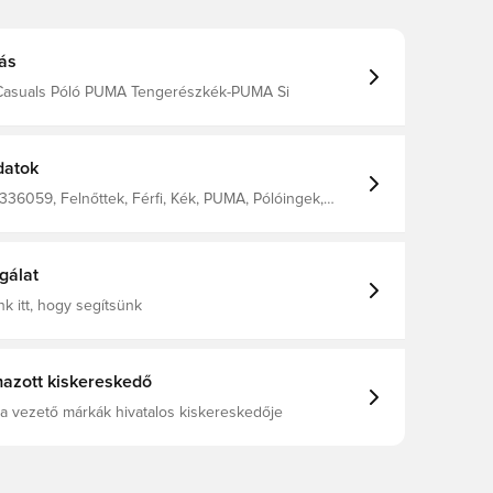
ás
Casuals Póló PUMA Tengerészkék-PUMA Si
datok
36059, Felnőttek, Férfi, Kék, PUMA, Pólóingek,
 1: 52 Cotton, 48 Polyester - Pique -
- Piece Dyed - Chemical- Regular Finishing
gálat
k itt, hogy segítsünk
azott kiskereskedő
a vezető márkák hivatalos kiskereskedője