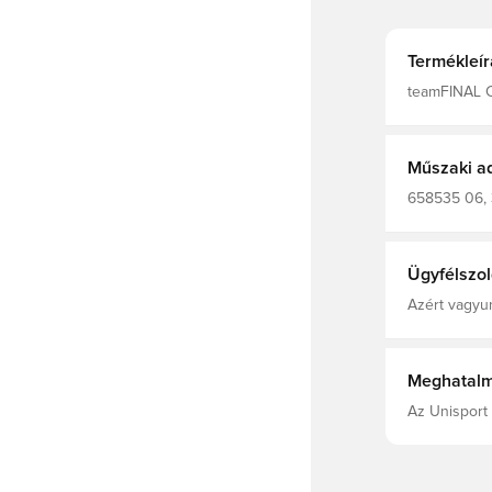
Termékleír
teamFINAL 
Műszaki a
658535 06, 3
Rövid ujjú, Main Material
180.00 G/M² 
Ügyfélszol
Azért vagyun
Meghatalm
Az Unisport 