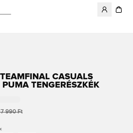
Megnyit egy modá
TEAMFINAL CASUALS
- PUMA TENGERÉSZKÉK
17 990 Ft
K