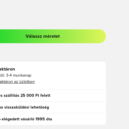
Válassz méretet
odált a bejelentkezéshez vagy a tagként való regisztrációhoz
aktáron
idő:
3-4 munkanap
aktáron az üzletben
s szállítás 25 000 Ft felett
s visszaküldési lehetőség
ó elégedett vásárló 1995 óta