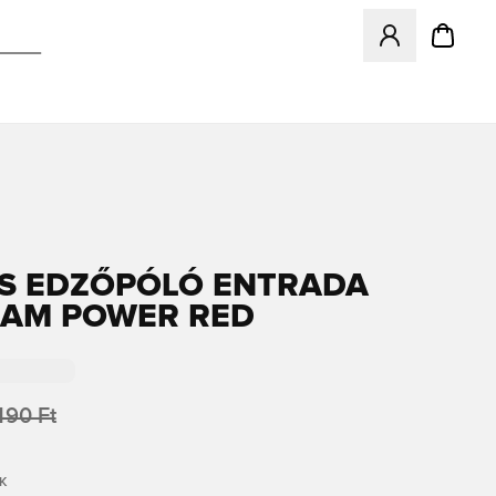
Megnyit egy modá
S EDZŐPÓLÓ ENTRADA
TEAM POWER RED
490 Ft
K