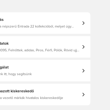
ás
a népszerű Entrada 22 kollekcióból, melyet úgy
g, hogy egész nap optimális mozgásszabadságot és
met nyújtson. - V-nyakú - Normál szabás 100%
zült.
datok
95, Felnőttek, adidas, Piros, Férfi, Pólók, Rövid ujjú,
ada
gálat
k itt, hogy segítsünk
azott kiskereskedő
a vezető márkák hivatalos kiskereskedője