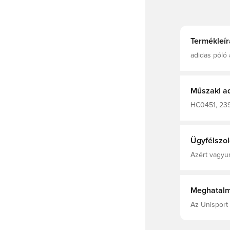
Termékleír
adidas póló 
alkottak me
teljes kényel
pamutból kés
Műszaki a
HC0451, 2393
adidas Entr
Ügyfélszol
Azért vagyun
Meghatalm
Az Unisport 