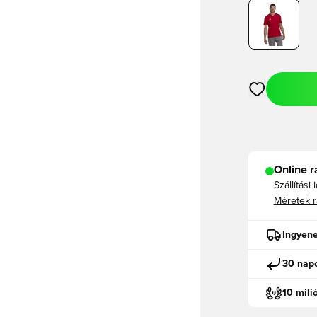
Megnyit egy m
Online r
Szállítási 
Méretek r
Ingyene
30 napo
10 mili