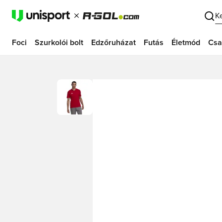
K
Foci
Szurkolói bolt
Edzőruházat
Futás
Életmód
Csa