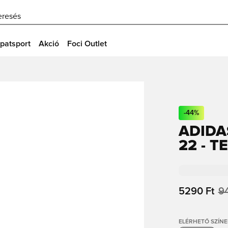
eresés
patsport
Akció
Foci Outlet
-
44
%
ADIDA
22 - 
5290 Ft
9
ELÉRHETŐ SZÍNE