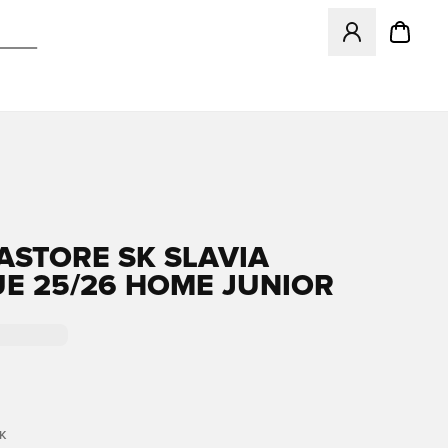
Megnyit egy modá
ASTORE SK SLAVIA
E 25/26 HOME JUNIOR
K