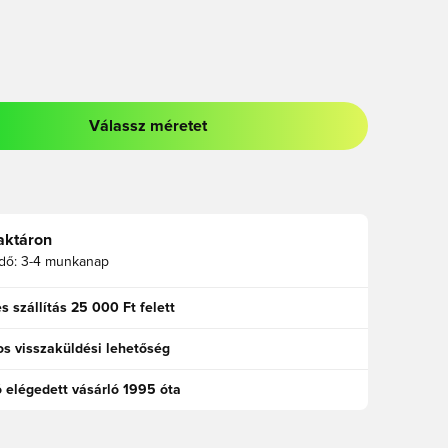
Válassz méretet
odált a bejelentkezéshez vagy a tagként való regisztrációhoz
aktáron
idő:
3-4 munkanap
s szállítás 25 000 Ft felett
s visszaküldési lehetőség
ó elégedett vásárló 1995 óta