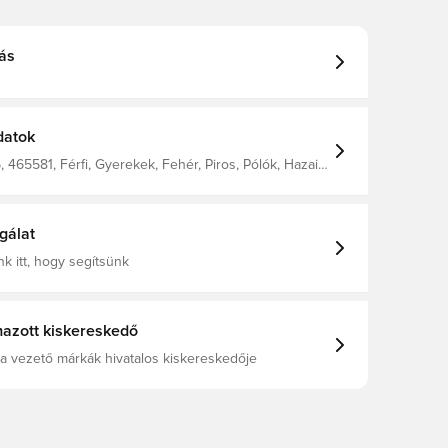
ás
datok
 465581, Férfi, Gyerekek, Fehér, Piros, Pólók, Hazai
/26, Castore
gálat
k itt, hogy segítsünk
azott kiskereskedő
a vezető márkák hivatalos kiskereskedője