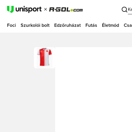
K
Foci
Szurkolói bolt
Edzőruházat
Futás
Életmód
Csa