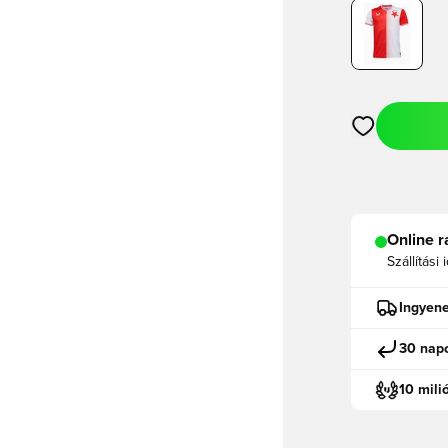
Megnyit egy m
Online r
Szállítási 
Ingyene
30 napo
10 mili