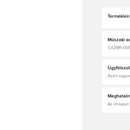
Termékleír
Műszaki a
TJ12981-005,
mezek, 2025
Ügyfélszol
Azért vagyun
Meghatalm
Az Unisport 