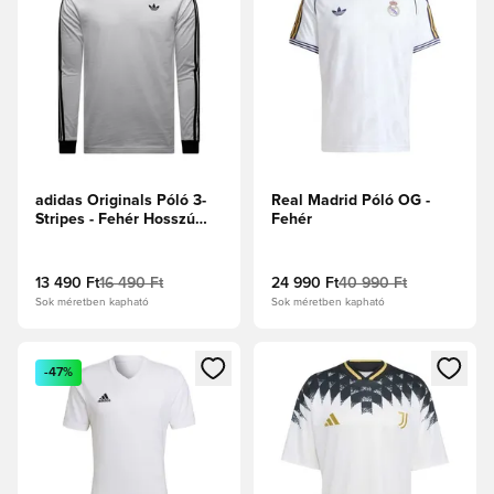
adidas Originals Póló 3-
Real Madrid Póló OG -
Stripes - Fehér Hosszú
Fehér
ujjú
13 490 Ft
16 490 Ft
24 990 Ft
40 990 Ft
Sok méretben kapható
Sok méretben kapható
Megnyit egy modált a bejelentkezéshez vagy a tagként való 
Megnyit egy modált a bejelent
-47%