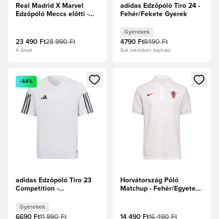
Real Madrid X Marvel
adidas Edzőpóló Tiro 24 -
Edzőpóló Meccs előtti -
Fehér/Fekete Gyerek
Fehér/Fekete/Merész
arany
Gyerekek
23 490 Ft
28 990 Ft
4790 Ft
8490 Ft
X-Small
Sok méretben kapható
Megnyit egy modált a bejelentkezéshez vagy a tagként való 
Megnyit egy modált a bejelent
-44%
adidas Edzőpóló Tiro 23
Horvátország Póló
Competition -
Matchup - Fehér/Egyetemi
Fehér/Fekete Gyerek
piros
Gyerekek
6690 Ft
11 990 Ft
14 490 Ft
16 490 Ft