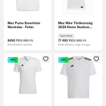
Mez Puma Essentials
Mez Nike Törökország
Wardrobe - Fehér
2024 Home Stadium
Gyerek - Fehér
Gyerekek
8490 Ft
13 990 Ft
17 490 Ft
33 990 Ft
Sok méretben kapható
Small, Medium, Large, X-Large
Megnyit egy modált a bejelentkezéshez vagy a tagként való 
Megnyit egy modált a bejelent
-44%
-44%