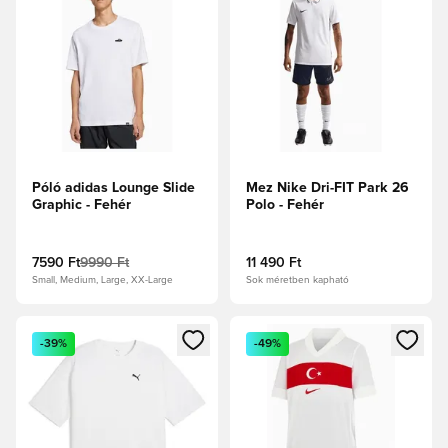
Póló adidas Lounge Slide
Mez Nike Dri-FIT Park 26
Graphic - Fehér
Polo - Fehér
7590 Ft
9990 Ft
11 490 Ft
Small, Medium, Large, XX-Large
Sok méretben kapható
Megnyit egy modált a bejelentkezéshez vagy a tagként való 
Megnyit egy modált a bejelent
-39%
-49%