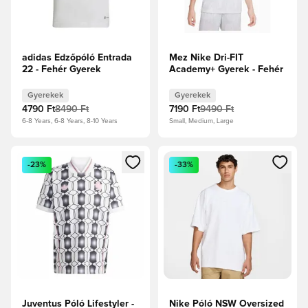
adidas Edzőpóló Entrada
Mez Nike Dri-FIT
22 - Fehér Gyerek
Academy+ Gyerek - Fehér
Gyerekek
Gyerekek
4790 Ft
8490 Ft
7190 Ft
9490 Ft
6-8 Years, 6-8 Years, 8-10 Years
Small, Medium, Large
Megnyit egy modált a bejelentkezéshez vagy a tagként való 
Megnyit egy modált a bejelent
-23%
-33%
Juventus Póló Lifestyler -
Nike Póló NSW Oversized