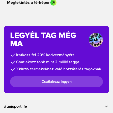
Megtekintés a térképen
LEGYÉL TAG MÉG
MA
Iratkozz fel 20% kedvezményért
Csatlakozz több mint 2 millió taggal
Xkluzív termékekhez való hozzáférés tagoknak
Csatlakozz ingyen
#unisportlife