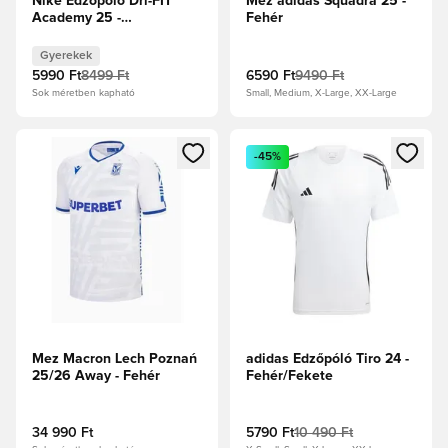
Nike Edzőpóló Dri-FIT
Mez adidas Squadra 25 -
Academy 25 -
Fehér
Fehér/Fekete/Farkasszürke
Gyerek
Gyerekek
5990 Ft
8499 Ft
6590 Ft
9490 Ft
Sok méretben kapható
Small, Medium, X-Large, XX-Large
Megnyit egy modált a bejelentkezéshez vagy a tagként való 
Megnyit egy modált a bejelent
-45%
Mez Macron Lech Poznań
adidas Edzőpóló Tiro 24 -
25/26 Away - Fehér
Fehér/Fekete
34 990 Ft
5790 Ft
10 490 Ft