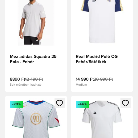
Mez adidas Squadra 25
Real Madrid Póló OG -
Polo - Fehér
Fehér/Sötétkék
8890 Ft
12 490 Ft
14 990 Ft
20 990 Ft
Sok méretben kapható
Medium
Megnyit egy modált a bejelentkezéshez vagy a tagként való 
Megnyit egy modált a bejelent
-28%
-44%