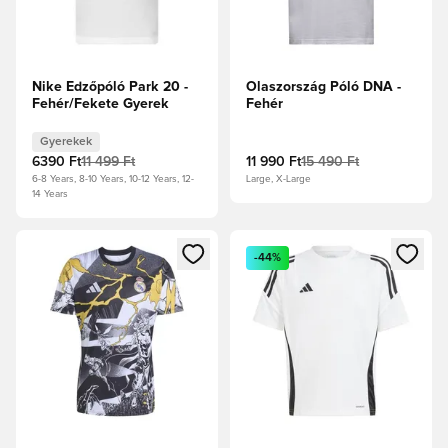
Nike Edzőpóló Park 20 -
Olaszország Póló DNA -
Fehér/Fekete Gyerek
Fehér
Gyerekek
6390 Ft
11 499 Ft
11 990 Ft
15 490 Ft
6-8 Years, 8-10 Years, 10-12 Years, 12-
Large, X-Large
14 Years
Megnyit egy modált a bejelentkezéshez vagy a tagként való 
Megnyit egy modált a bejelent
-44%