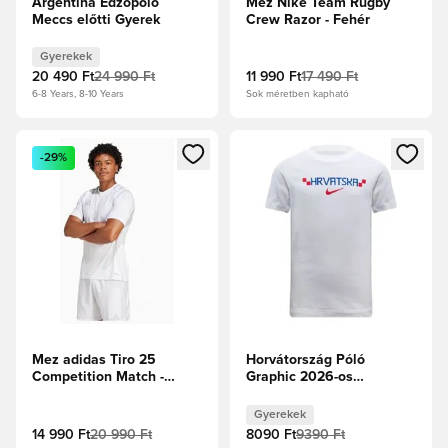
Argentína Edzőpóló
Mez Nike Team Rugby
Meccs előtti Gyerek
Crew Razor - Fehér
Gyerekek
20 490 Ft
24 990 Ft
11 990 Ft
17 490 Ft
6-8 Years, 8-10 Years
Sok méretben kapható
Megnyit egy modált a bejelentkezéshez vagy a tagként való 
Megnyit egy modált a bejelent
-29%
Mez adidas Tiro 25
Horvátország Póló
Competition Match -
Graphic 2026-os
Fehér
Világbajnokság -
Fehér/Hyper
Gyerekek
Royal/Egyetemi piros
14 990 Ft
20 990 Ft
8090 Ft
9390 Ft
Gyerek