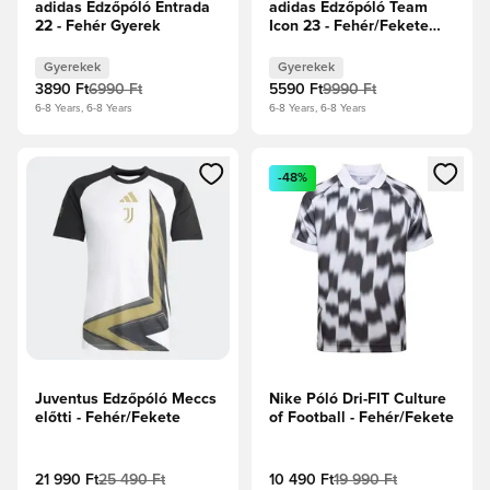
adidas Edzőpóló Entrada
adidas Edzőpóló Team
22 - Fehér Gyerek
Icon 23 - Fehér/Fekete
Gyerek
Gyerekek
Gyerekek
3890 Ft
6990 Ft
5590 Ft
9990 Ft
6-8 Years, 6-8 Years
6-8 Years, 6-8 Years
Megnyit egy modált a bejelentkezéshez vagy a tagként való 
Megnyit egy modált a bejelent
-48%
Juventus Edzőpóló Meccs
Nike Póló Dri-FIT Culture
előtti - Fehér/Fekete
of Football - Fehér/Fekete
21 990 Ft
25 490 Ft
10 490 Ft
19 990 Ft