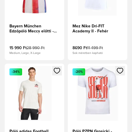
Bayern München
Mez Nike Dri-FIT
Edzőpóló Meccs előtti -
Academy II - Fehér
Nemes indigó/Élénk
kék/Krétagyöngy/Hi-Res
piros
15 990 Ft
28 990 Ft
8690 Ft
11 499 Ft
Medium, Large, X-Large
Sok méretben kapható
Megnyit egy modált a bejelentkezéshez vagy a tagként való 
Megnyit egy modált a bejelent
-34%
-20%
Póló adidas Football
Póló PZPN Grosicki -