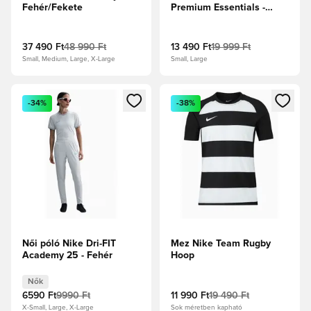
Fehér/Fekete
Premium Essentials -
Fehér
37 490 Ft
48 990 Ft
13 490 Ft
19 999 Ft
Small, Medium, Large, X-Large
Small, Large
Megnyit egy modált a bejelentkezéshez vagy a tagként való 
Megnyit egy modált a bejelent
-34%
-38%
Női póló Nike Dri-FIT
Mez Nike Team Rugby
Academy 25 - Fehér
Hoop
Nők
6590 Ft
9990 Ft
11 990 Ft
19 490 Ft
X-Small, Large, X-Large
Sok méretben kapható