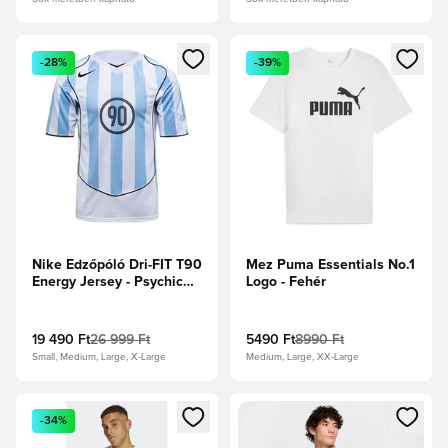
Megnyit egy modált a bejelentkezéshez vagy a tagként való 
Megnyit egy modált a bejelent
-28%
-39%
Nike Edzőpóló Dri-FIT T90
Mez Puma Essentials No.1
Energy Jersey - Psychic
Logo - Fehér
Blue/Fehér/Fekete/Fekete
19 490 Ft
26 999 Ft
5490 Ft
8990 Ft
Small, Medium, Large, X-Large
Medium, Large, XX-Large
Megnyit egy modált a bejelentkezéshez vagy a tagként való 
Megnyit egy modált a bejelent
-34%