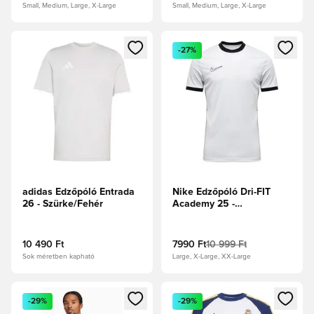
Small, Medium, Large, X-Large
Small, Medium, Large, X-Large
Megnyit egy modált a bejelentkezéshez vagy a tagként való 
Megnyit egy modált a bejelent
-27%
adidas Edzőpóló Entrada
Nike Edzőpóló Dri-FIT
26 - Szürke/Fehér
Academy 25 -
Fehér/Fekete/Farkasszürke
10 490 Ft
7990 Ft
10 999 Ft
Sok méretben kapható
Large, X-Large, XX-Large
Megnyit egy modált a bejelentkezéshez vagy a tagként való 
Megnyit egy modált a bejelent
-29%
-29%