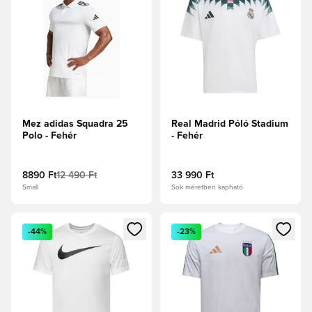
Mez adidas Squadra 25
Real Madrid Póló Stadium
Polo - Fehér
- Fehér
8890 Ft
12 490 Ft
33 990 Ft
Small
Sok méretben kapható
Megnyit egy modált a bejelentkezéshez vagy a tagként való 
Megnyit egy modált a bejelent
-44%
-23%