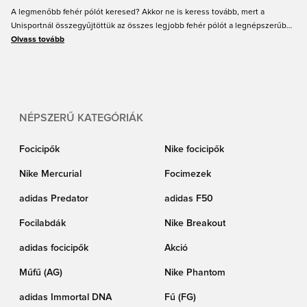
A legmenőbb fehér pólót keresed? Akkor ne is keress tovább, mert a
Unisportnál összegyűjtöttük az összes legjobb fehér pólót a legnépszerűbb
márkáktól, pont itt, ezen az oldalon. Szerezd be a Nike, adidas, PUMA és még
Olvass tovább
sok más márka fehér pólóit. Találj fehér pólót férfiaknak, nőknek és
gyerekeknek a Unisportnál.
NÉPSZERŰ KATEGÓRIÁK
Focicipők
Nike focicipők
Nike Mercurial
Focimezek
adidas Predator
adidas F50
Focilabdák
Nike Breakout
adidas focicipők
Akció
Műfű (AG)
Nike Phantom
adidas Immortal DNA
Fű (FG)