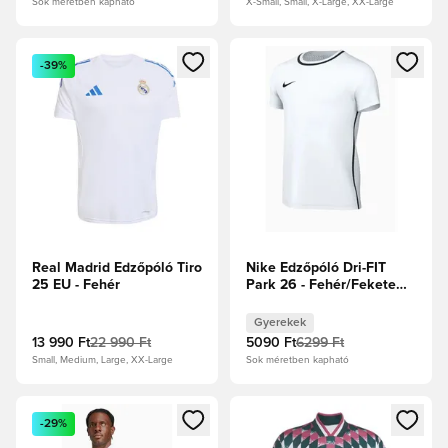
Sok méretben kapható
X-Small, Small, X-Large, XX-Large
Megnyit egy modált a bejelentkezéshez vagy a tagként való 
Megnyit egy modált a bejelent
-39%
Real Madrid Edzőpóló Tiro
Nike Edzőpóló Dri-FIT
25 EU - Fehér
Park 26 - Fehér/Fekete
Gyerek
Gyerekek
13 990 Ft
22 990 Ft
5090 Ft
6299 Ft
Small, Medium, Large, XX-Large
Sok méretben kapható
Megnyit egy modált a bejelentkezéshez vagy a tagként való 
Megnyit egy modált a bejelent
-29%