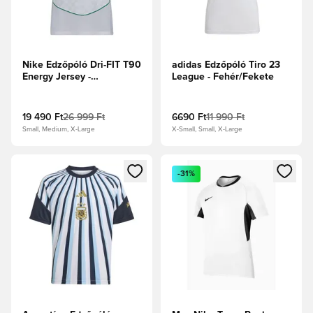
Nike Edzőpóló Dri-FIT T90
adidas Edzőpóló Tiro 23
Energy Jersey -
League - Fehér/Fekete
Fehér/Olasz kék/Sport
piros/Metál arany
19 490 Ft
26 999 Ft
6690 Ft
11 990 Ft
Small, Medium, X-Large
X-Small, Small, X-Large
Megnyit egy modált a bejelentkezéshez vagy a tagként való 
Megnyit egy modált a bejelent
-31%