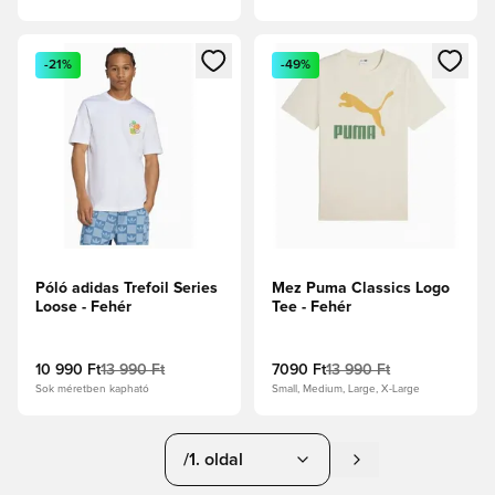
Megnyit egy modált a bejelentkezéshez vagy a tagként való 
Megnyit egy modált a bejelent
-21%
-49%
Póló adidas Trefoil Series
Mez Puma Classics Logo
Loose - Fehér
Tee - Fehér
10 990 Ft
13 990 Ft
7090 Ft
13 990 Ft
Sok méretben kapható
Small, Medium, Large, X-Large
/1. oldal