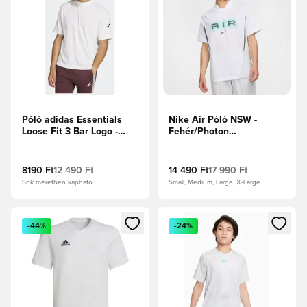
Póló adidas Essentials
Nike Air Póló NSW -
Loose Fit 3 Bar Logo -
Fehér/Photon
Fehér
Dust/Sötétszürke
8190 Ft
12 490 Ft
14 490 Ft
17 990 Ft
Sok méretben kapható
Small, Medium, Large, X-Large
Megnyit egy modált a bejelentkezéshez vagy a tagként való 
Megnyit egy modált a bejelent
-44%
-24%