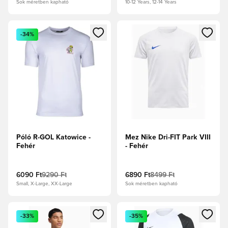
Sok méretben kapható
10-12 Years, 12-14 Years
Megnyit egy modált a bejelentkezéshez vagy a tagként való 
Megnyit egy modált a bejelent
-34%
Póló R-GOL Katowice -
Mez Nike Dri-FIT Park VIII
Fehér
- Fehér
6090 Ft
9290 Ft
6890 Ft
8499 Ft
Small, X-Large, XX-Large
Sok méretben kapható
Megnyit egy modált a bejelentkezéshez vagy a tagként való 
Megnyit egy modált a bejelent
-33%
-35%