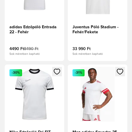
adidas Edzőpóló Entrada
Juventus Póló Stadium -
22 - Fehér
Fehér/Fekete
4490 Ft
8490 Ft
33 990 Ft
Sok méretben kapható
Sok méretben kapható
Megnyit egy modált a bejelentkezéshez vagy a tagként való 
Megnyit egy modált a bejelent
-30%
-31%