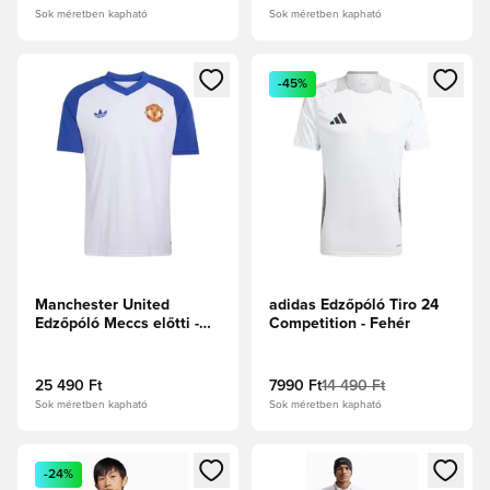
Sok méretben kapható
Sok méretben kapható
Megnyit egy modált a bejelentkezéshez vagy a tagként való 
Megnyit egy modált a bejelent
-45%
Manchester United
adidas Edzőpóló Tiro 24
Edzőpóló Meccs előtti -
Competition - Fehér
Fehér/Királykék
25 490 Ft
7990 Ft
14 490 Ft
Sok méretben kapható
Sok méretben kapható
Megnyit egy modált a bejelentkezéshez vagy a tagként való 
Megnyit egy modált a bejelent
-24%