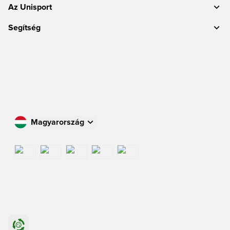
Az Unisport
Segítség
Magyarország
Vásároljon az Ön országában
International