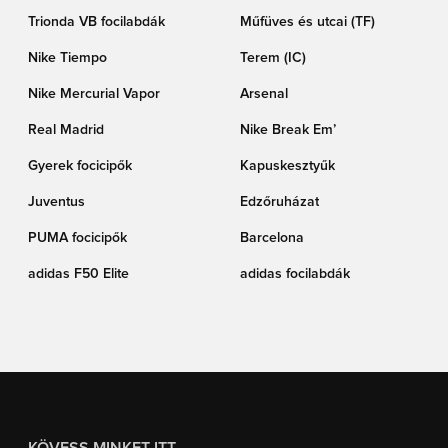
Trionda VB focilabdák
Műfüves és utcai (TF)
Nike Tiempo
Terem (IC)
Nike Mercurial Vapor
Arsenal
Real Madrid
Nike Break Em’
Gyerek focicipők
Kapuskesztyűk
Juventus
Edzőruházat
PUMA focicipők
Barcelona
adidas F50 Elite
adidas focilabdák