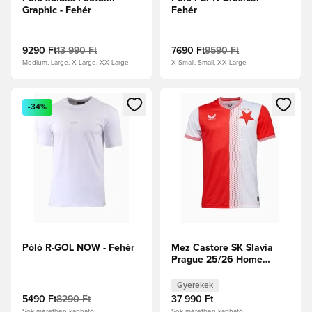
Graphic - Fehér
Fehér
9290 Ft
13 990 Ft
7690 Ft
9590 Ft
Medium, Large, X-Large, XX-Large
X-Small, Small, XX-Large
Megnyit egy modált a bejelentkezéshez vagy a tagként való 
Megnyit egy modált a bejelent
-34%
Póló R-GOL NOW - Fehér
Mez Castore SK Slavia
Prague 25/26 Home
Junior
Gyerekek
5490 Ft
8290 Ft
37 990 Ft
Sok méretben kapható
Sok méretben kapható