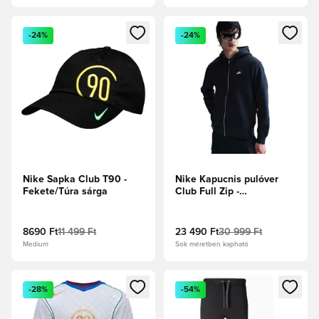
Megnyit egy modált a bejelentkezéshez vagy a tagként való 
Megnyit egy modált a bejelent
-24%
-24%
Nike Sapka Club T90 -
Nike Kapucnis pulóver
Fekete/Túra sárga
Club Full Zip -
Obsidian/Fehér
8690 Ft
11 499 Ft
23 490 Ft
30 999 Ft
Medium
Sok méretben kapható
Megnyit egy modált a bejelentkezéshez vagy a tagként való 
Megnyit egy modált a bejelent
-28%
-54%