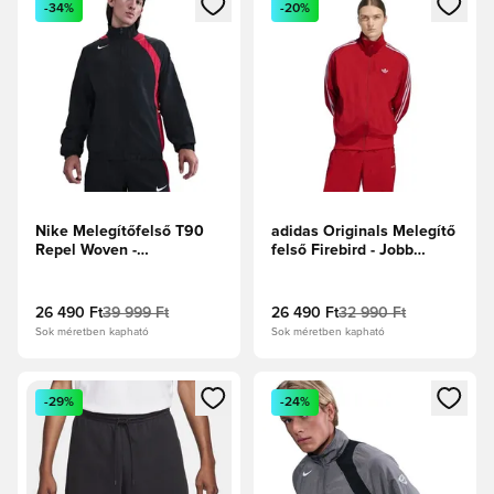
-34%
-20%
Nike Melegítőfelső T90
adidas Originals Melegítő
Repel Woven -
felső Firebird - Jobb
Fekete/Sportos piros/Sail
Skarlát/Fehér
26 490 Ft
39 999 Ft
26 490 Ft
32 990 Ft
Sok méretben kapható
Sok méretben kapható
Megnyit egy modált a bejelentkezéshez vagy a tagként való 
Megnyit egy modált a bejelent
-29%
-24%