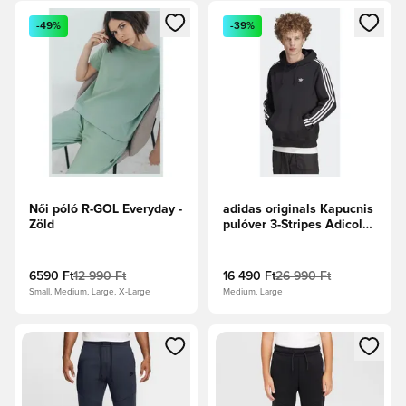
Megnyit egy modált a bejelentkezéshez vagy a tagként való 
Megnyit egy modált a bejelent
-49%
-39%
Női póló R-GOL Everyday -
adidas originals Kapucnis
Zöld
pulóver 3-Stripes Adicolor
- Fekete/Fehér
6590 Ft
12 990 Ft
16 490 Ft
26 990 Ft
Small, Medium, Large, X-Large
Medium, Large
Megnyit egy modált a bejelentkezéshez vagy a tagként való 
Megnyit egy modált a bejelent