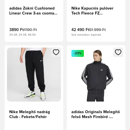
adidas Zokni Cushioned
Nike Kapucnis pulóver
Linear Crew 3-as csomag
Tech Fleece FZ
- Fehér/Fekete
Windrunner - Sötétszürke
melír/Fekete
3890 Ft
4190 Ft
42 490 Ft
51 999 Ft
34-38, 34-38, 46-50
Sok méretben kapható
Megnyit egy modált a bejelentkezéshez vagy a tagként való 
Megnyit egy modált a bejelent
-23%
Nike Melegítő nadrág
adidas Originals Melegítő
Club - Fekete/Fehér
felső Mesh Firebird -
Fekete/Fehér