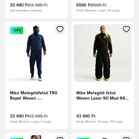
35 490 Ft
43 999 Ft
6590 Ft
9999 Ft
Sok méretben kapható
Small, Medium, Large, XX-Large
Megnyit egy modált a bejelentkezéshez vagy a tagként való 
Megnyit egy modált a bejelent
-24%
Nike Melegítőfelső T90
Nike Melegítő felső
Repel Woven -
Woven Laser 90 Mad 90 -
Éjfélkék/Királykék/Villám
Fekete/Villám Limitált
kiadás
33 490 Ft
43 999 Ft
43 990 Ft
Small, Medium, Large, X-Large
Small, Medium, X-Large, XX-Large
Megnyit egy modált a bejelentkezéshez vagy a tagként való 
Megnyit egy modált a bejelent