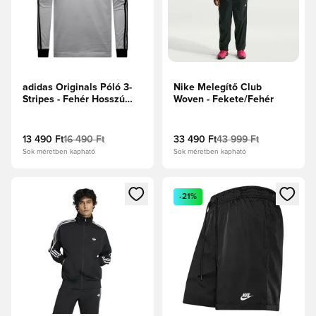
adidas Originals Póló 3-
Nike Melegítő Club
Stripes - Fehér Hosszú
Woven - Fekete/Fehér
ujjú
13 490 Ft
16 490 Ft
33 490 Ft
43 999 Ft
Sok méretben kapható
Sok méretben kapható
Megnyit egy modált a bejelentkezéshez vagy a tagként való 
Megnyit egy modált a bejelent
-21%