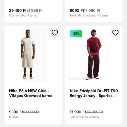
Obsidian/Fekete
39 490 Ft
51 999 Ft
9090 Ft
17 990 Ft
Sok méretben kapható
Small, Medium, Large, X-Large
Megnyit egy modált a bejelentkezéshez vagy a tagként való 
Megnyit egy modált a bejelent
-28%
Nike Póló NSW Club -
Nike Edzőpóló Dri-FIT T90
Világos Orewood barna
Energy Jersey - Sportos
piros/Fekete/Sail
9390 Ft
10 999 Ft
17 990 Ft
24 999 Ft
Medium
Sok méretben kapható