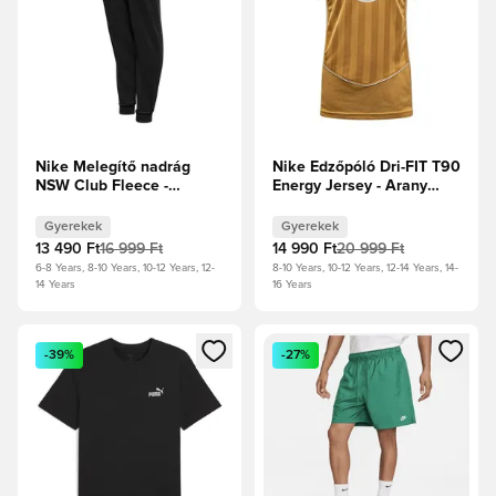
Nike Melegítő nadrág
Nike Edzőpóló Dri-FIT T90
NSW Club Fleece -
Energy Jersey - Arany
Fekete/Fehér Gyerek
Klub/Hófehér Gyerek
Gyerekek
Gyerekek
13 490 Ft
16 999 Ft
14 990 Ft
20 999 Ft
6-8 Years, 8-10 Years, 10-12 Years, 12-
8-10 Years, 10-12 Years, 12-14 Years, 14-
14 Years
16 Years
Megnyit egy modált a bejelentkezéshez vagy a tagként való 
Megnyit egy modált a bejelent
-39%
-27%