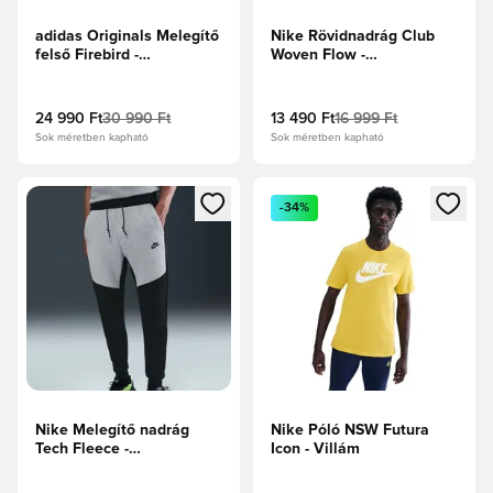
adidas Originals Melegítő
Nike Rövidnadrág Club
felső Firebird -
Woven Flow -
Fekete/Fehér
Fekete/Fehér
24 990 Ft
30 990 Ft
13 490 Ft
16 999 Ft
Sok méretben kapható
Sok méretben kapható
Megnyit egy modált a bejelentkezéshez vagy a tagként való 
Megnyit egy modált a bejelent
-34%
Nike Melegítő nadrág
Nike Póló NSW Futura
Tech Fleece -
Icon - Villám
Fekete/Szürke melírozott