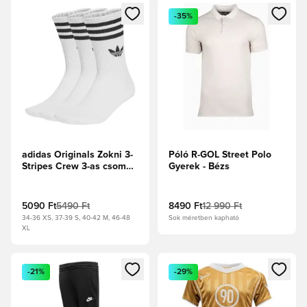
Megnyit egy modált a bejelentkezéshez vagy a tagként való 
Megnyit egy modált a bejelent
-35%
adidas Originals Zokni 3-
Póló R-GOL Street Polo
Stripes Crew 3-as csomag
Gyerek - Bézs
- Fehér/Fekete
5090 Ft
5490 Ft
8490 Ft
12 990 Ft
34-36 XS, 37-39 S, 40-42 M, 46-48
Sok méretben kapható
XL
Megnyit egy modált a bejelentkezéshez vagy a tagként való 
Megnyit egy modált a bejelent
-21%
-29%