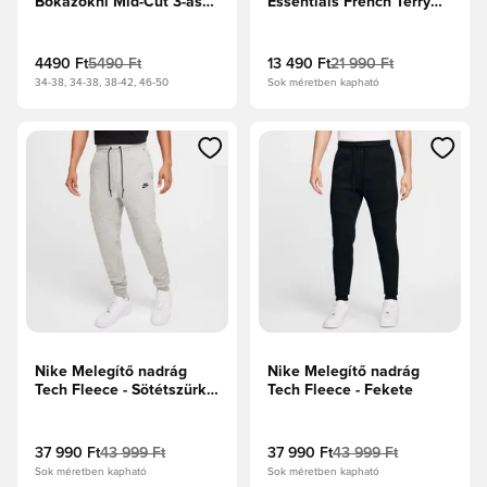
Bokazokni Mid-Cut 3-as
Essentials French Terry
csomag - Fekete/Fehér
Big Logo - Fekete/Fehér
4490 Ft
5490 Ft
13 490 Ft
21 990 Ft
34-38, 34-38, 38-42, 46-50
Sok méretben kapható
Megnyit egy modált a bejelentkezéshez vagy a tagként való 
Megnyit egy modált a bejelent
Nike Melegítő nadrág
Nike Melegítő nadrág
Tech Fleece - Sötétszürke
Tech Fleece - Fekete
melír/Fekete
37 990 Ft
43 999 Ft
37 990 Ft
43 999 Ft
Sok méretben kapható
Sok méretben kapható