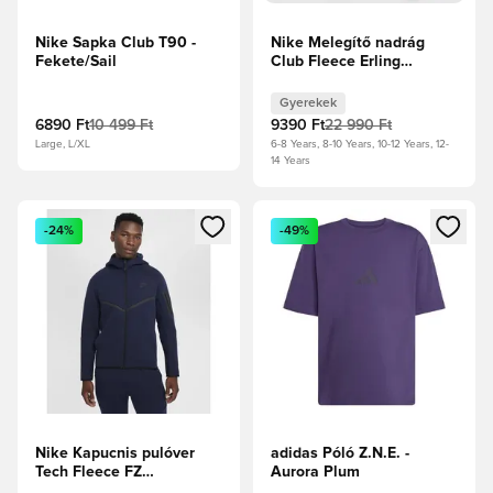
Nike Sapka Club T90 -
Nike Melegítő nadrág
Fekete/Sail
Club Fleece Erling
Haaland Personal Edition
- Photon Dust/Dynamic
Gyerekek
Turq Gyerek
6890 Ft
10 499 Ft
9390 Ft
22 990 Ft
Large, L/XL
6-8 Years, 8-10 Years, 10-12 Years, 12-
14 Years
Megnyit egy modált a bejelentkezéshez vagy a tagként való 
Megnyit egy modált a bejelent
-24%
-49%
Nike Kapucnis pulóver
adidas Póló Z.N.E. -
Tech Fleece FZ
Aurora Plum
Windrunner -