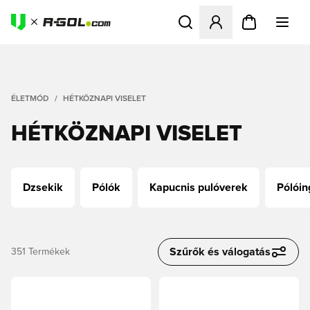
Megnyit egy modált a bejele
ÉLETMÓD
HÉTKÖZNAPI VISELET
HÉTKÖZNAPI VISELET
Dzsekik
Pólók
Kapucnis pulóverek
Pólóin
Szűrők és válogatás
351
Termékek