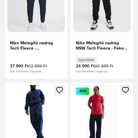
Nike Melegítő nadrág
Nike Melegítő nadrág
Tech Fleece -
NSW Tech Fleece - Fekete
Obsidian/Fekete
Gyerek
Gyerekek
37 990 Ft
43 999 Ft
24 990 Ft
30 999 Ft
Sok méretben kapható
Sok méretben kapható
Megnyit egy modált a bejelentkezéshez vagy a tagként való 
Megnyit egy modált a bejelent
-40%