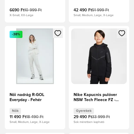
Krémszínű/Fekete
6690 Ft
10 999 Ft
42 490 Ft
51 999 Ft
X-Small, XX-Large
Small, Medium, Large, X-Large
Megnyit egy modált a bejelentkezéshez vagy a tagként való 
Megnyit egy modált a bejelent
-38%
Női nadrág R-GOL
Nike Kapucnis pulóver
Everyday - Fehér
NSW Tech Fleece FZ -
Fekete Gyerek
Nők
Gyerekek
11 490 Ft
18 490 Ft
29 490 Ft
33 999 Ft
Small, Medium, Large, X-Large
Sok méretben kapható