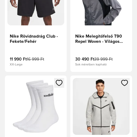
Nike Rövidnadrág Club -
Nike Melegítőfelső T90
Fekete/Fehér
Repel Woven - Világos
grafit/Fekete/Sail
11 990 Ft
16 999 Ft
30 490 Ft
39 999 Ft
XX-Large
Sok méretben kapható
Megnyit egy modált a bejelentkezéshez vagy a tagként való 
Megnyit egy modált a bejelent