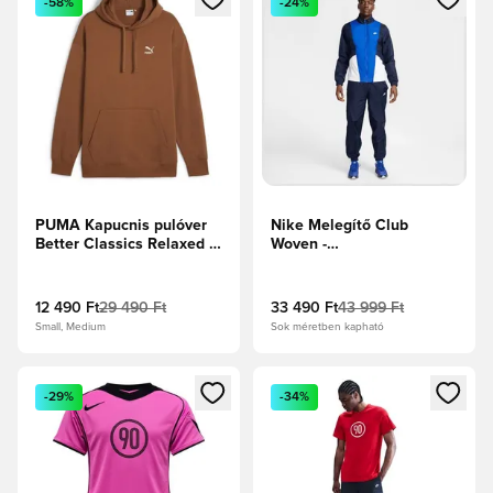
-58%
-24%
PUMA Kapucnis pulóver
Nike Melegítő Club
Better Classics Relaxed -
Woven -
Barna
Obsidian/Fehér/Királykék
12 490 Ft
29 490 Ft
33 490 Ft
43 999 Ft
Small, Medium
Sok méretben kapható
Megnyit egy modált a bejelentkezéshez vagy a tagként való 
Megnyit egy modált a bejelent
-29%
-34%