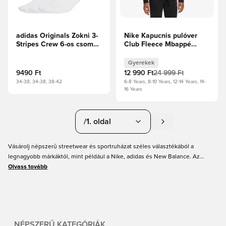
adidas Originals Zokni 3-
Nike Kapucnis pulóver
Stripes Crew 6-os csomag
Club Fleece Mbappé
- Fehér
Personal Edition -
Fekete/Hiper
Gyerekek
rózsaszín/Metál arany
9490 Ft
12 990 Ft
24 999 Ft
Gyerek
34-38, 34-38, 38-42
6-8 Years, 8-10 Years, 12-14 Years, 14-
16 Years
/1. oldal
Vásárolj népszerű streetwear és sportruházat széles választékából a
legnagyobb márkáktól, mint például a Nike, adidas és New Balance. Az
Unisport számos terméket és kiegészítőt kínál, többek között sneakereket,
Olvass tovább
pulóvereket, sapkákat, kabátokat és még sok mást. Téli és nyári ruházat, amit
férfiak, nők és gyerekek egyaránt kombinálhatnak a mindennapi
megjelenésükhöz. Vásárold meg új kedvenceidet online, és kapd meg gyors
szállítással.
NÉPSZERŰ KATEGÓRIÁK