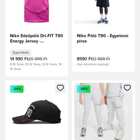
Nike Edzőpóló Dri-FIT T90
Nike Póló T90 - Egyetemi
Energy Jersey -
piros
Rózsaszín/Fekete Gyerek
Gyerekek
14 990 Ft
20 999 Ft
8590 Ft
12 999 Ft
8-10 Years, 10-12 Years, 12-14 Years, 14-
Sok méretben kapható
16 Years
Megnyit egy modált a bejelentkezéshez vagy a tagként való 
Megnyit egy modált a bejelent
-34%
-59%