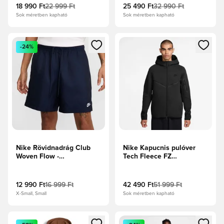
18 990 Ft
22 999 Ft
25 490 Ft
32 990 Ft
Sok méretben kapható
Sok méretben kapható
Megnyit egy modált a bejelentkezéshez vagy a tagként való 
Megnyit egy modált a bejelent
-24%
Nike Rövidnadrág Club
Nike Kapucnis pulóver
Woven Flow -
Tech Fleece FZ
Obsidian/Fehér
Windrunner - Fekete
12 990 Ft
16 999 Ft
42 490 Ft
51 999 Ft
X-Small, Small
Sok méretben kapható
Megnyit egy modált a bejelentkezéshez vagy a tagként való 
Megnyit egy modált a bejelent