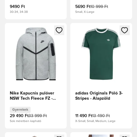
9490 Ft
5690 Ft
10 999 Ft
30-34, 34-38
Small, X-Large
Megnyit egy modált a bejelentkezéshez vagy a tagként való 
Megnyit egy modált a bejelent
Nike Kapucnis pulóver
adidas Originals Póló 3-
NSW Tech Fleece FZ -
Stripes - Alapzöld
Sötétszürke melír/Fekete
Gyerek
Gyerekek
29 490 Ft
33 999 Ft
11 490 Ft
13 490 Ft
Sok méretben kapható
X-Small, Small, Medium, Large