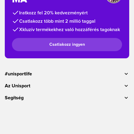
Iratkozz fel 20% kedvezményért
Csatlakozz több mint 2 millió taggal
Xkluzív termékekhez való hozzáférés tagoknak
Csatlakozz ingyen
#unisportlife
Az Unisport
Segítség