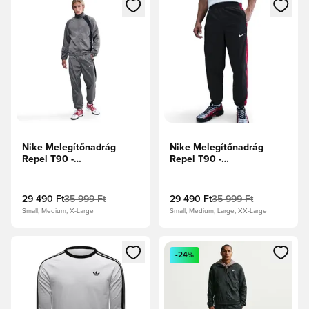
Megnyit egy modált a bejelentkezéshez vagy a tagként való 
Megnyit egy modált a bejelent
Nike Melegítőnadrág
Nike Melegítőnadrág
Repel T90 -
Repel T90 -
Grafit/Fekete/Sail
Fekete/Sportos piros/Sail
29 490 Ft
35 999 Ft
29 490 Ft
35 999 Ft
Small, Medium, X-Large
Small, Medium, Large, XX-Large
Megnyit egy modált a bejelentkezéshez vagy a tagként való 
Megnyit egy modált a bejelent
-24%