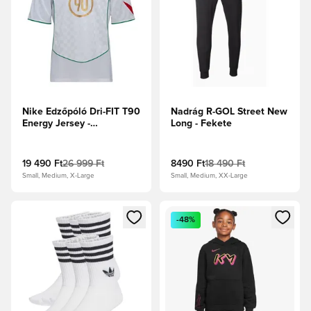
Nike Edzőpóló Dri-FIT T90
Nadrág R-GOL Street New
Energy Jersey -
Long - Fekete
Fehér/Olasz kék/Sport
piros/Metál arany
19 490 Ft
26 999 Ft
8490 Ft
18 490 Ft
Small, Medium, X-Large
Small, Medium, XX-Large
Megnyit egy modált a bejelentkezéshez vagy a tagként való 
Megnyit egy modált a bejelent
-48%