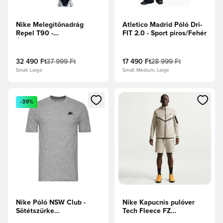
Nike Melegítőnadrág
Atletico Madrid Póló Dri-
Repel T90 -
FIT 2.0 - Sport piros/Fehér
Éjfélkék/Királykék/Sárga
32 490 Ft
37 999 Ft
17 490 Ft
28 999 Ft
Small, Large
Small, Medium, Large
Megnyit egy modált a bejelentkezéshez vagy a tagként való 
Megnyit egy modált a bejelent
-39%
Nike Póló NSW Club -
Nike Kapucnis pulóver
Sötétszürke
Tech Fleece FZ
melírozott/Fekete
Windrunner -