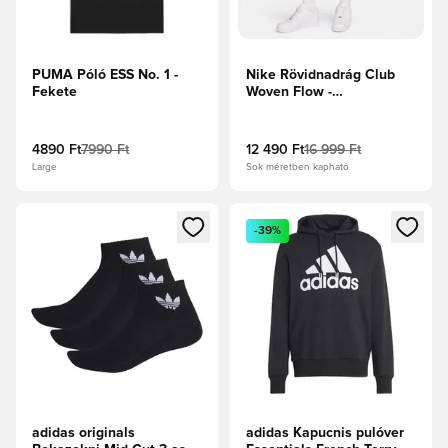
PUMA Póló ESS No. 1 -
Nike Rövidnadrág Club
Fekete
Woven Flow -
Malachit/Fehér
4890 Ft
7990 Ft
12 490 Ft
16 999 Ft
Large
Sok méretben kapható
Megnyit egy modált a bejelentkezéshez vagy a tagként való 
Megnyit egy modált a bejelent
-39%
adidas originals
adidas Kapucnis pulóver