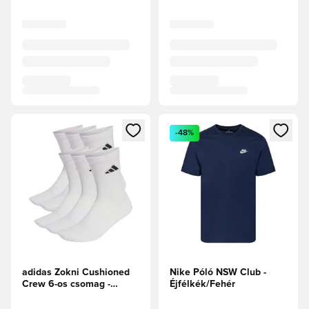
Megnyit egy modált a bejelentkezéshez vagy a tagként való 
Megnyit egy modált a bejelent
-48%
adidas Zokni Cushioned
Nike Póló NSW Club -
Crew 6-os csomag -
Éjfélkék/Fehér
Fehér/Fekete