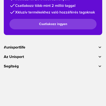
Csatlakozz több mint 2 millió taggal
Xkluzív termékekhez való hozzáférés tagoknak
Csatlakozz ingyen
#unisportlife
Az Unisport
Segítség