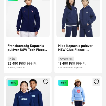
Franciaország Kapucnis
Nike Kapucnis pulóver
pulóver NSW Tech Fleece
NSW Club Fleece -
FZ Női EB 2025 -
Éjfélkék/Fehér Gyerek
Űrkék/Világos krappvörös
Nők
Gyerekek
Női
32 490 Ft
53 999 Ft
18 490 Ft
19 999 Ft
X-Small, Medium
Sok méretben kapható
Megnyit egy modált a bejelentkezéshez vagy a tagként való 
Megnyit egy modált a bejelent
-58%
-58%