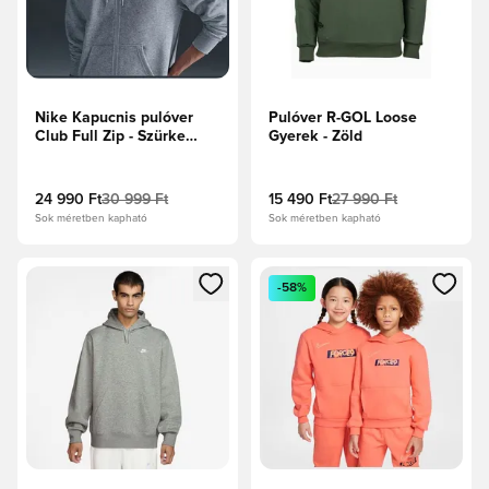
Nike Kapucnis pulóver
Pulóver R-GOL Loose
Club Full Zip - Szürke
Gyerek - Zöld
melírozott/Fehér
24 990 Ft
30 999 Ft
15 490 Ft
27 990 Ft
Sok méretben kapható
Sok méretben kapható
Megnyit egy modált a bejelentkezéshez vagy a tagként való 
Megnyit egy modált a bejelent
-58%