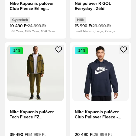
Nike Kapucnis pulóver
Női pulóver R-GOL
Club Fleece Erling
Everyday - Zöld
Haaland -
Éjfélkék/Bíborvörös
Gyerekek
Nők
Gyerek
10 490 Ft
24 999 Ft
15 990 Ft
23 990 Ft
8-10 Years, 10-12 Years, 12-14 Years
Small, Medium, Large, X-Large
Megnyit egy modált a bejelentkezéshez vagy a tagként való 
Megnyit egy modált a bejelent
-24%
-24%
Nike Kapucnis pulóver
Nike Kapucnis pulóver
Tech Fleece FZ
Club Pullover Fleece -
Windrunner - Katonai
Obsidian/Fehér
olívazöld/Fekete
39 490 Ft
51 999 Ft
20 490 Ft
26 999 Ft