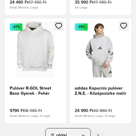
24 490 Ft
47 490 Ft
35 990 Ft
47 490 Ft
Small, Medium, Large
XX-Large
Megnyit egy modált a bejelentkezéshez vagy a tagként való 
Megnyit egy modált a bejelent
-47%
-39%
Pulóver R-GOL Street
adidas Kapucnis pulóver
Base Gyerek - Fehér
Z.N.E. - Középszürke melír
9790 Ft
18 490 Ft
24 990 Ft
40 990 Ft
Small, Medium, Large, X-Large
Small, Medium, Large, X-Large
/1. oldal