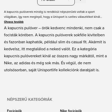
A kapucnis pulóverek mindig is rendkívül népszerűek voltak a sport
világában, így nem meglepő, hogy a Unisport is széles választékot kínál
belőlük. Megtalálhatod őket mindenféle színben, modellben és méretben – a
Olvass tovább
Nike Tech Fleece-től az adidas Originals-ig, és még számos más márkától. Így
A kapucnis pulóver – örök kedvenc mindenki, nem csak a
mindenki megtalálja a számára tökéletes darabot. Mindez itt, a Unisportnál.
focisták körében. A kapucnis pulóverek sokféle kivitelben
és fazonban kaphatók, például slim és casual fit. Akármit is
kedvelsz, itt megtalálod a neked valót. Ez a kategória
kapucnis pulóvereket kínál az összes nagy márkától, mint a
Nike, az adidas és még sok más. És végül, de nem
utolsósorban, saját Unisportlife kollekciónk darabjait is.
NÉPSZERŰ KATEGÓRIÁK
Focicipők
Nike focicipők