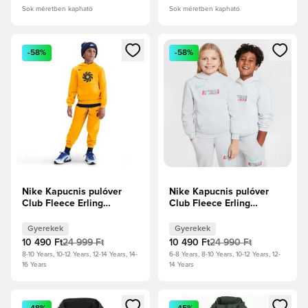
Sok méretben kapható
Sok méretben kapható
Megnyit egy modált a bejelentkezéshez vagy a tagként való 
Megnyit egy modált a bejelent
-58%
-58%
Nike Kapucnis pulóver
Nike Kapucnis pulóver
Club Fleece Erling
Club Fleece Erling
Haaland - Egyetemi
Haaland Personal Edition
arany/Éjfélkék Gyerek
- Photon Dust/Dynamic
Gyerekek
Gyerekek
Turq Gyerek
10 490 Ft
24 999 Ft
10 490 Ft
24 990 Ft
8-10 Years, 10-12 Years, 12-14 Years, 14-
6-8 Years, 8-10 Years, 10-12 Years, 12-
16 Years
14 Years
Megnyit egy modált a bejelentkezéshez vagy a tagként való 
Megnyit egy modált a bejelent