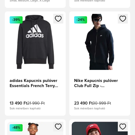
Small, Medium, Large, X-Large
Sok méretben kapható
Megnyit egy modált a bejelentkezéshez vagy a tagként való 
Megnyit egy modált a bejelent
-39%
-24%
adidas Kapucnis pulóver
Nike Kapucnis pulóver
Essentials French Terry
Club Full Zip -
Big Logo - Fekete/Fehér
Obsidian/Fehér
13 490 Ft
21 990 Ft
23 490 Ft
30 999 Ft
Sok méretben kapható
Sok méretben kapható
Megnyit egy modált a bejelentkezéshez vagy a tagként való 
Megnyit egy modált a bejelent
-48%