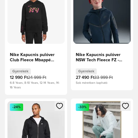
Nike Kapucnis pulóver
Nike Kapucnis pulóver
Club Fleece Mbappé
NSW Tech Fleece FZ -
Personal Edition -
Obsidian/Fekete Gyerek
Fekete/Hiper
Gyerekek
Gyerekek
rózsaszín/Metál arany
12 990 Ft
24 999 Ft
27 490 Ft
33 999 Ft
Gyerek
6-8 Years, 8-10 Years, 12-14 Years, 14-
Sok méretben kapható
16 Years
Megnyit egy modált a bejelentkezéshez vagy a tagként való 
Megnyit egy modált a bejelent
-24%
-33%