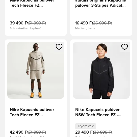
Nike Kapucnis pulóver
adidas originals Kapucnis
Tech Fleece FZ
pulóver 3-Stripes Adicolor
Windrunner -
- Fekete/Fehér
Obsidian/Fekete
39 490 Ft
51 999 Ft
16 490 Ft
26 990 Ft
Sok méretben kapható
Medium, Large
Megnyit egy modált a bejelentkezéshez vagy a tagként való 
Megnyit egy modált a bejelent
Nike Kapucnis pulóver
Nike Kapucnis pulóver
Tech Fleece FZ
NSW Tech Fleece FZ -
Windrunner -
Fekete Gyerek
Krémszínű/Fekete
Gyerekek
42 490 Ft
51 999 Ft
29 490 Ft
33 999 Ft