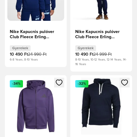
Nike Kapucnis pulóver
Nike Kapucnis pulóver
Club Fleece Erling
Club Fleece Erling
Haaland Personal Edition
Haaland - Királyi
- Űrkék/Egyetemi kék
árnyalat/Bíborvörös
Gyerekek
Gyerekek
Gyerek
Gyerek
10 490 Ft
24 990 Ft
10 490 Ft
24 999 Ft
6-8 Years, 8-10 Years
8-10 Years, 10-12 Years, 12-14 Years, 14-
16 Years
Megnyit egy modált a bejelentkezéshez vagy a tagként való 
Megnyit egy modált a bejelent
-34%
-32%