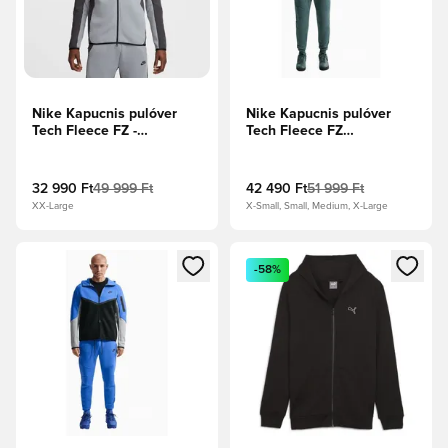
Nike Kapucnis pulóver
Nike Kapucnis pulóver
Tech Fleece FZ -
Tech Fleece FZ
Antracit/Fekete
Windrunner -
Palaszürke/Fekete
32 990 Ft
49 999 Ft
42 490 Ft
51 999 Ft
XX-Large
X-Small, Small, Medium, X-Large
Megnyit egy modált a bejelentkezéshez vagy a tagként való 
Megnyit egy modált a bejelent
-58%