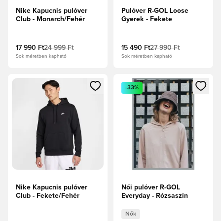
Nike Kapucnis pulóver
Pulóver R-GOL Loose
Club - Monarch/Fehér
Gyerek - Fekete
17 990 Ft
24 999 Ft
15 490 Ft
27 990 Ft
Sok méretben kapható
Sok méretben kapható
Megnyit egy modált a bejelentkezéshez vagy a tagként való 
Megnyit egy modált a bejelent
-33%
Nike Kapucnis pulóver
Női pulóver R-GOL
Club - Fekete/Fehér
Everyday - Rózsaszín
Nők