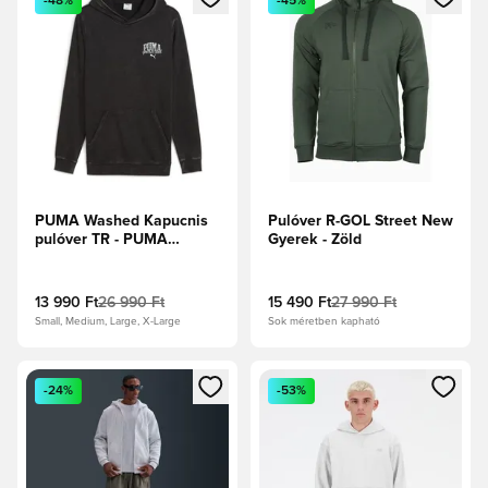
-48%
-45%
PUMA Washed Kapucnis
Pulóver R-GOL Street New
pulóver TR - PUMA
Gyerek - Zöld
Fekete
13 990 Ft
26 990 Ft
15 490 Ft
27 990 Ft
Small, Medium, Large, X-Large
Sok méretben kapható
Megnyit egy modált a bejelentkezéshez vagy a tagként való 
Megnyit egy modált a bejelent
-24%
-53%