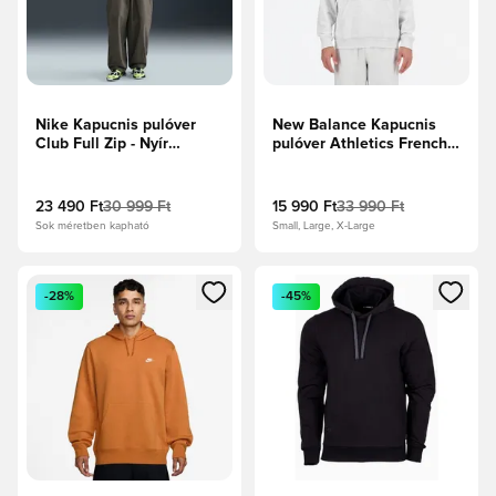
Nike Kapucnis pulóver
New Balance Kapucnis
Club Full Zip - Nyír
pulóver Athletics French
melírozott/Fehér
Terry - Szürke
23 490 Ft
30 999 Ft
15 990 Ft
33 990 Ft
Sok méretben kapható
Small, Large, X-Large
Megnyit egy modált a bejelentkezéshez vagy a tagként való 
Megnyit egy modált a bejelent
-28%
-45%