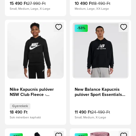
15 490 Ft
27 990 Ft
10 490 Ft
18 490 Ft
Small, Medium, Large, X-Large
Medium, Large, XX-Large
Megnyit egy modált a bejelentkezéshez vagy a tagként való 
Megnyit egy modált a bejelent
-53%
Nike Kapucnis pulóver
New Balance Kapucnis
NSW Club Fleece -
pulóver Sport Essentials
Fekete/Fehér Gyerek
French Terry - Fekete
Gyerekek
18 490 Ft
11 490 Ft
24 490 Ft
Sok méretben kapható
Small, Medium, X-Large
Megnyit egy modált a bejelentkezéshez vagy a tagként való 
Megnyit egy modált a bejelent