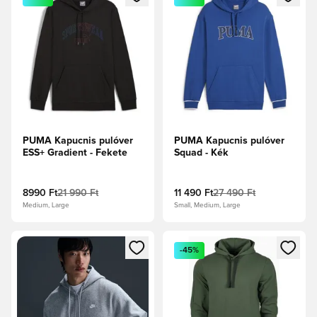
PUMA Kapucnis pulóver
PUMA Kapucnis pulóver
ESS+ Gradient - Fekete
Squad - Kék
8990 Ft
21 990 Ft
11 490 Ft
27 490 Ft
Medium, Large
Small, Medium, Large
Megnyit egy modált a bejelentkezéshez vagy a tagként való 
Megnyit egy modált a bejelent
-45%