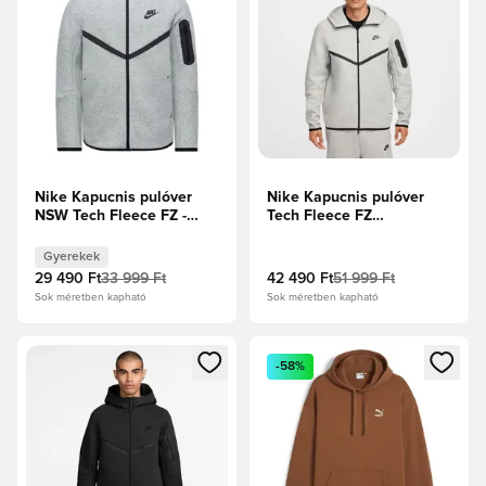
Nike Kapucnis pulóver
Nike Kapucnis pulóver
NSW Tech Fleece FZ -
Tech Fleece FZ
Sötétszürke melír/Fekete
Windrunner - Sötétszürke
Gyerek
melír/Fekete
Gyerekek
29 490 Ft
33 999 Ft
42 490 Ft
51 999 Ft
Sok méretben kapható
Sok méretben kapható
Megnyit egy modált a bejelentkezéshez vagy a tagként való 
Megnyit egy modált a bejelent
-58%