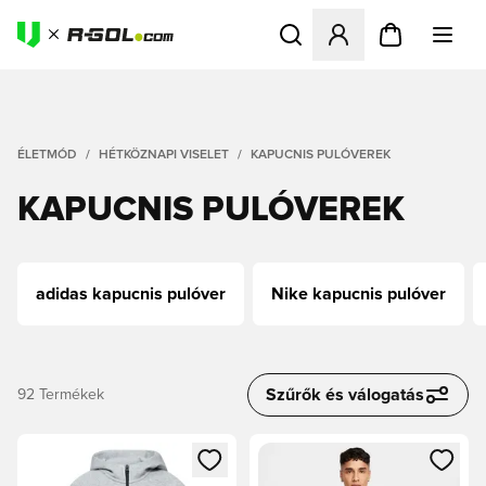
Megnyit egy modált a bejele
ÉLETMÓD
HÉTKÖZNAPI VISELET
KAPUCNIS PULÓVEREK
KAPUCNIS PULÓVEREK
adidas kapucnis pulóver
Nike kapucnis pulóver
Szűrők és válogatás
92
Termékek
Megnyit egy modált a bejelentkezéshez vagy a tagként való 
Megnyit egy modált a bejelent