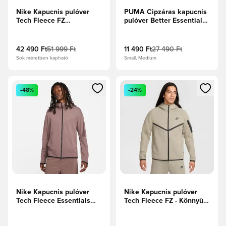
Nike Kapucnis pulóver
PUMA Cipzáras kapucnis
Tech Fleece FZ
pulóver Better Essentials -
Windrunner -
Fekete
Kék/Világosszürke/Fekete
42 490 Ft
51 999 Ft
11 490 Ft
27 490 Ft
Sok méretben kapható
Small, Medium
Megnyit egy modált a bejelentkezéshez vagy a tagként való 
Megnyit egy modált a bejelent
-48%
-24%
Nike Kapucnis pulóver
Nike Kapucnis pulóver
Tech Fleece Essentials
Tech Fleece FZ - Könnyű
Full Zip Lightweight -
Sereg/Fekete
Szilva