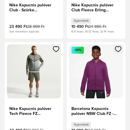
Nike Kapucnis pulóver
Nike Kapucnis pulóver
Club - Szürke
Club Fleece Erling
melírozott/Füstszürke/Fehér
Haaland Personal Edition
- Vad Mangó/Orange
Gyerekek
Pulse Gyerek
23 490 Ft
28 999 Ft
10 490 Ft
24 990 Ft
Sok méretben kapható
6-8 Years, 10-12 Years, 12-14 Years
Megnyit egy modált a bejelentkezéshez vagy a tagként való 
Megnyit egy modált a bejelent
-39%
Nike Kapucnis pulóver
Barcelona Kapucnis
Tech Fleece FZ
pulóver NSW Club FZ -
Windrunner - Silver
Imperial Purple Gyerek
Sage/Világosszürke/Fekete
Gyerekek