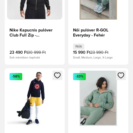
Nike Kapucnis pulóver
Női pulóver R-GOL
Club Full Zip -
Everyday - Fehér
Fekete/Fehér
Nők
23 490 Ft
30 999 Ft
15 990 Ft
23 990 Ft
Sok méretben kapható
Small, Medium, Large, X-Large
Megnyit egy modált a bejelentkezéshez vagy a tagként való 
Megnyit egy modált a bejelent
-58%
-33%