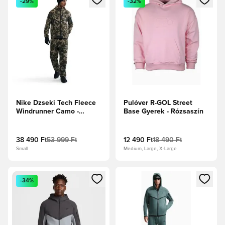
-29%
-32%
Nike Dzseki Tech Fleece
Pulóver R-GOL Street
Windrunner Camo -
Base Gyerek - Rózsaszín
Semleges Olíva/Fekete
38 490 Ft
53 999 Ft
12 490 Ft
18 490 Ft
Small
Medium, Large, X-Large
Megnyit egy modált a bejelentkezéshez vagy a tagként való 
Megnyit egy modált a bejelent
-34%