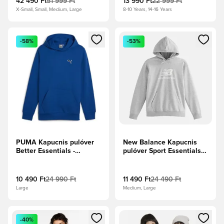
42 490 Ft
51 999 Ft
13 990 Ft
22 999 Ft
X-Small, Small, Medium, Large
8-10 Years, 14-16 Years
Megnyit egy modált a bejelentkezéshez vagy a tagként való 
Megnyit egy modált a bejelent
-58%
-53%
PUMA Kapucnis pulóver
New Balance Kapucnis
Better Essentials -
pulóver Sport Essentials
Kobaltkék
French Terry - Sportos
szürke
10 490 Ft
24 990 Ft
11 490 Ft
24 490 Ft
Large
Medium, Large
Megnyit egy modált a bejelentkezéshez vagy a tagként való 
Megnyit egy modált a bejelent
-40%