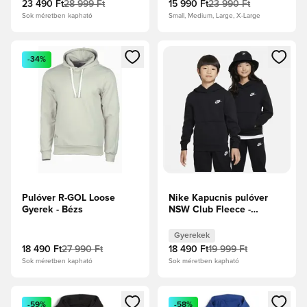
23 490 Ft
28 999 Ft
15 990 Ft
23 990 Ft
Sok méretben kapható
Small, Medium, Large, X-Large
Megnyit egy modált a bejelentkezéshez vagy a tagként való 
Megnyit egy modált a bejelent
-34%
Pulóver R-GOL Loose
Nike Kapucnis pulóver
Gyerek - Bézs
NSW Club Fleece -
Fekete/Fehér Gyerek
Gyerekek
18 490 Ft
27 990 Ft
18 490 Ft
19 999 Ft
Sok méretben kapható
Sok méretben kapható
Megnyit egy modált a bejelentkezéshez vagy a tagként való 
Megnyit egy modált a bejelent
-59%
-58%