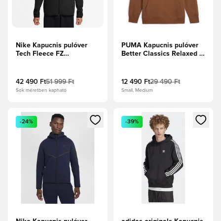
Nike Kapucnis pulóver
PUMA Kapucnis pulóver
Tech Fleece FZ
Better Classics Relaxed -
Windrunner - Fekete
Barna
42 490 Ft
51 999 Ft
12 490 Ft
29 490 Ft
Sok méretben kapható
Small, Medium
Megnyit egy modált a bejelentkezéshez vagy a tagként való 
Megnyit egy modált a bejelent
-24%
-39%