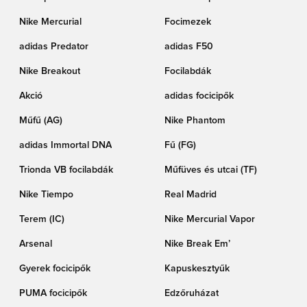
Nike Mercurial
Focimezek
adidas Predator
adidas F50
Nike Breakout
Focilabdák
Akció
adidas focicipők
Műfű (AG)
Nike Phantom
adidas Immortal DNA
Fű (FG)
Trionda VB focilabdák
Műfüves és utcai (TF)
Nike Tiempo
Real Madrid
Terem (IC)
Nike Mercurial Vapor
Arsenal
Nike Break Em’
Gyerek focicipők
Kapuskesztyűk
PUMA focicipők
Edzőruházat