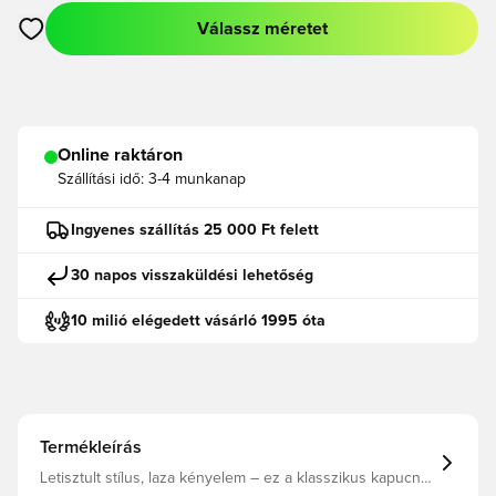
Válassz méretet
Megnyit egy modált a bejelentkezéshez vagy a tagként való r
Online raktáron
Szállítási idő:
3-4 munkanap
Ingyenes szállítás 25 000 Ft felett
30 napos visszaküldési lehetőség
10 milió elégedett vásárló 1995 óta
Termékleírás
Letisztult stílus, laza kényelem – ez a klasszikus kapucnis