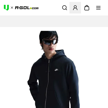
Megnyit egy modált a bejele