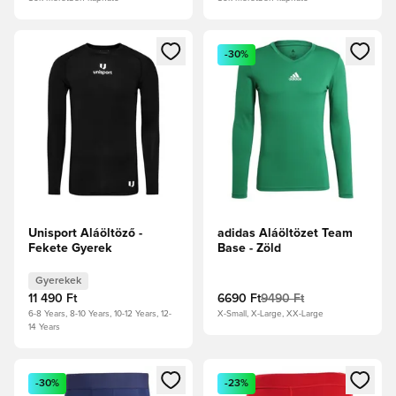
Megnyit egy modált a bejelentkezéshez vagy a tagként való 
Megnyit egy modált a bejelent
-30%
Unisport Aláöltöző -
adidas Aláöltözet Team
Fekete Gyerek
Base - Zöld
Gyerekek
11 490 Ft
6690 Ft
9490 Ft
6-8 Years, 8-10 Years, 10-12 Years, 12-
X-Small, X-Large, XX-Large
14 Years
Megnyit egy modált a bejelentkezéshez vagy a tagként való 
Megnyit egy modált a bejelent
-30%
-23%