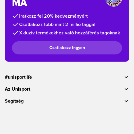
MA
Iratkozz fel 20% kedvezményért
Csatlakozz több mint 2 millió taggal
Xkluzív termékekhez való hozzáférés tagoknak
Csatlakozz ingyen
#unisportlife
Az Unisport
Segítség