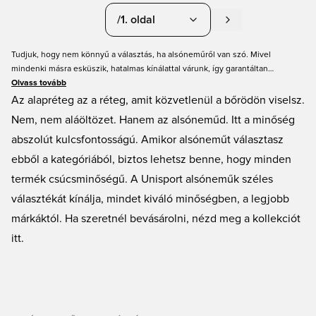
/1. oldal
Tudjuk, hogy nem könnyű a választás, ha alsóneműről van szó. Mivel
mindenki másra esküszik, hatalmas kínálattal várunk, így garantáltan
rábukkansz a hozzád illő darabra. A boxeralsótól a szűkebb és bővebb
Olvass tovább
szabású alsónadrágokig mindent megtalálsz nálunk, így biztosan megtalálod
Az alapréteg az a réteg, amit közvetlenül a bőrödön viselsz.
a neked való modellt. Böngéssz sokszínű kínálatunkban, és fedezd fel az új
Nem, nem aláöltözet. Hanem az alsóneműd. Itt a minőség
kedvenceidet!
abszolút kulcsfontosságú. Amikor alsóneműt választasz
ebből a kategóriából, biztos lehetsz benne, hogy minden
termék csúcsminőségű. A Unisport alsóneműk széles
választékát kínálja, mindet kiváló minőségben, a legjobb
márkáktól. Ha szeretnél bevásárolni, nézd meg a kollekciót
itt.