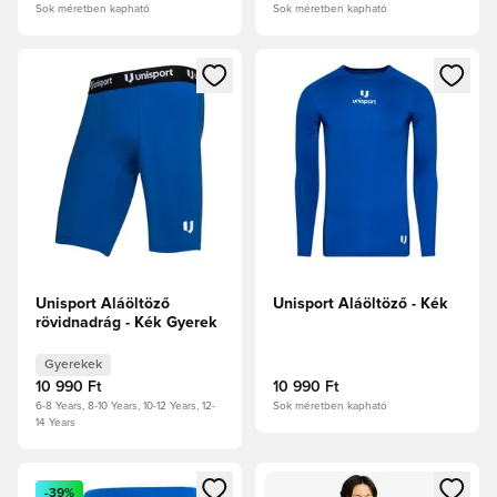
Sok méretben kapható
Sok méretben kapható
Megnyit egy modált a bejelentkezéshez vagy a tagként való 
Megnyit egy modált a bejelent
Unisport Aláöltöző
Unisport Aláöltöző - Kék
rövidnadrág - Kék Gyerek
Gyerekek
10 990 Ft
10 990 Ft
6-8 Years, 8-10 Years, 10-12 Years, 12-
Sok méretben kapható
14 Years
Megnyit egy modált a bejelentkezéshez vagy a tagként való 
Megnyit egy modált a bejelent
-39%