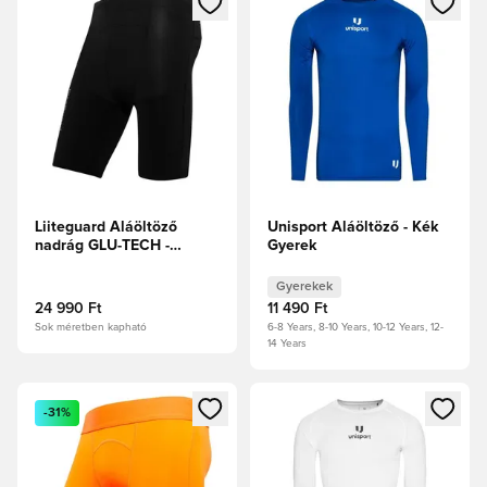
Liiteguard Aláöltöző
Unisport Aláöltöző - Kék
nadrág GLU-TECH -
Gyerek
Fekete
Gyerekek
24 990 Ft
11 490 Ft
Sok méretben kapható
6-8 Years, 8-10 Years, 10-12 Years, 12-
14 Years
Megnyit egy modált a bejelentkezéshez vagy a tagként való 
Megnyit egy modált a bejelent
-31%