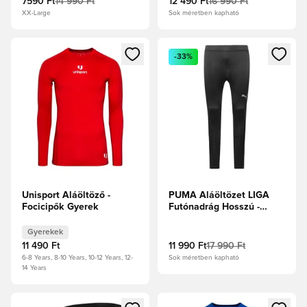
7590 Ft
14 990 Ft
12 490 Ft
16 990 Ft
XX-Large
Sok méretben kapható
Megnyit egy modált a bejelentkezéshez vagy a tagként való 
Megnyit egy modált a bejelent
-33%
Unisport Aláöltöző -
PUMA Aláöltözet LIGA
Focicipők Gyerek
Futónadrág Hosszú -
Fekete
Gyerekek
11 490 Ft
11 990 Ft
17 990 Ft
6-8 Years, 8-10 Years, 10-12 Years, 12-
Sok méretben kapható
14 Years
Megnyit egy modált a bejelentkezéshez vagy a tagként való 
Megnyit egy modált a bejelent