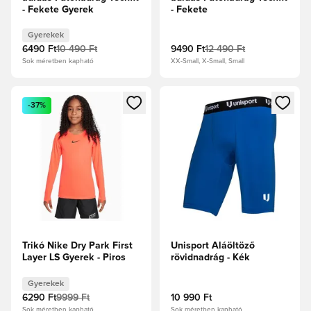
- Fekete Gyerek
- Fekete
Gyerekek
6490 Ft
10 490 Ft
9490 Ft
12 490 Ft
Sok méretben kapható
XX-Small, X-Small, Small
Megnyit egy modált a bejelentkezéshez vagy a tagként való 
Megnyit egy modált a bejelent
-37%
Trikó Nike Dry Park First
Unisport Aláöltöző
Layer LS Gyerek - Piros
rövidnadrág - Kék
Gyerekek
6290 Ft
9999 Ft
10 990 Ft
Sok méretben kapható
Sok méretben kapható