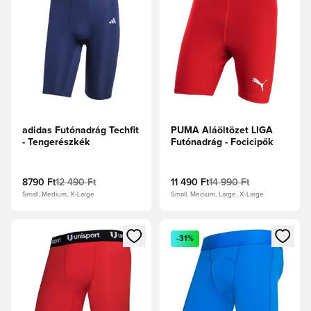
adidas Futónadrág Techfit
PUMA Aláöltözet LIGA
- Tengerészkék
Futónadrág - Focicipők
8790 Ft
12 490 Ft
11 490 Ft
14 990 Ft
Small, Medium, X-Large
Small, Medium, Large, X-Large
Megnyit egy modált a bejelentkezéshez vagy a tagként való 
Megnyit egy modált a bejelent
-31%