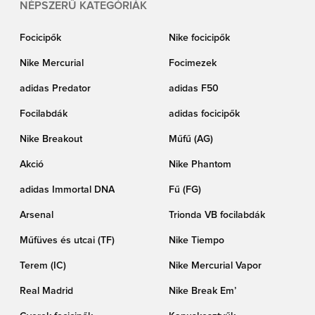
NÉPSZERŰ KATEGÓRIÁK
Focicipők
Nike focicipők
Nike Mercurial
Focimezek
adidas Predator
adidas F50
Focilabdák
adidas focicipők
Nike Breakout
Műfű (AG)
Akció
Nike Phantom
adidas Immortal DNA
Fű (FG)
Arsenal
Trionda VB focilabdák
Műfüves és utcai (TF)
Nike Tiempo
Terem (IC)
Nike Mercurial Vapor
Real Madrid
Nike Break Em’