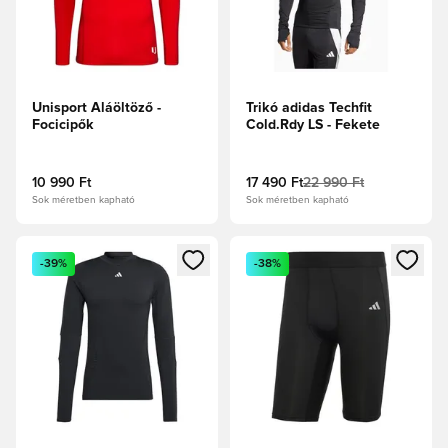
Unisport Aláöltöző -
Trikó adidas Techfit
Focicipők
Cold.Rdy LS - Fekete
10 990 Ft
17 490 Ft
22 990 Ft
Sok méretben kapható
Sok méretben kapható
Megnyit egy modált a bejelentkezéshez vagy a tagként való 
Megnyit egy modált a bejelent
-39%
-38%