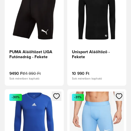
PUMA Aláöltözet LIGA
Unisport Aláöltöző -
Futónadrág - Fekete
Fekete
9490 Ft
14 990 Ft
10 990 Ft
Sok méretben kapható
Sok méretben kapható
Megnyit egy modált a bejelentkezéshez vagy a tagként való 
Megnyit egy modált a bejelent
-30%
-31%