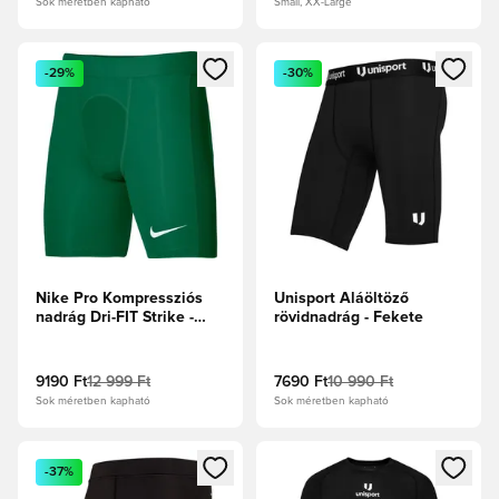
Sok méretben kapható
Small, XX-Large
Megnyit egy modált a bejelentkezéshez vagy a tagként való 
Megnyit egy modált a bejelent
-29%
-30%
Nike Pro Kompressziós
Unisport Aláöltöző
nadrág Dri-FIT Strike -
rövidnadrág - Fekete
Fenyőzöld/Fehér
9190 Ft
12 999 Ft
7690 Ft
10 990 Ft
Sok méretben kapható
Sok méretben kapható
Megnyit egy modált a bejelentkezéshez vagy a tagként való 
Megnyit egy modált a bejelent
-37%