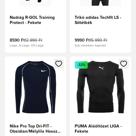
Nadrág R-GOL Training
Trikó adidas Techfit LS -
Protect - Fekete
Sötétkék
8590 Ft
12 990 Ft
9990 Ft
15 990 Ft
Large, X-Large, XX-Large
Sok méretben kapható
Megnyit egy modált a bejelentkezéshez vagy a tagként való 
Megnyit egy modált a bejelent
-32%
Nike Pro Top Dri-FIT -
PUMA Aláöltözet LIGA -
Obsidian/Mélylila Hosszú
Fekete