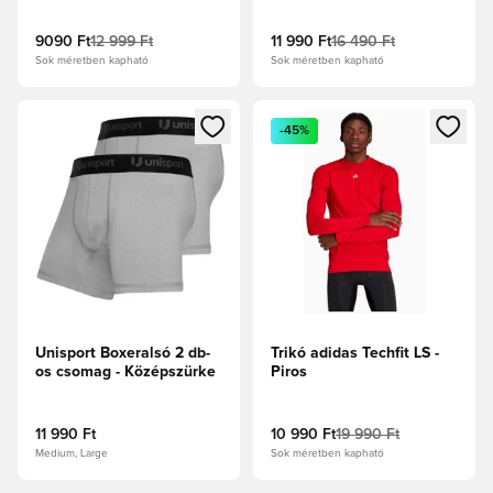
9090 Ft
12 999 Ft
11 990 Ft
16 490 Ft
Sok méretben kapható
Sok méretben kapható
Megnyit egy modált a bejelentkezéshez vagy a tagként való 
Megnyit egy modált a bejelent
-45%
Unisport Boxeralsó 2 db-
Trikó adidas Techfit LS -
os csomag - Középszürke
Piros
11 990 Ft
10 990 Ft
19 990 Ft
Medium, Large
Sok méretben kapható