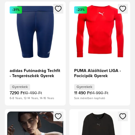
Megnyit egy modált a bejelentkezéshez vagy a tagként való 
Megnyit egy modált a bejelent
-31%
-23%
adidas Futónadrág Techfit
PUMA Aláöltözet LIGA -
- Tengerészkék Gyerek
Focicipők Gyerek
Gyerekek
Gyerekek
7290 Ft
10 490 Ft
11 490 Ft
14 990 Ft
6-8 Years, 12-14 Years, 14-16 Years
Sok méretben kapható
Megnyit egy modált a bejelentkezéshez vagy a tagként való 
Megnyit egy modált a bejelent