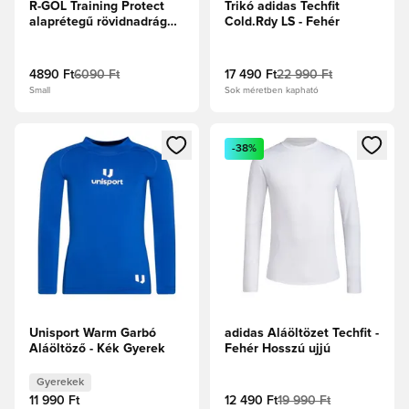
R-GOL Training Protect
Trikó adidas Techfit
alaprétegű rövidnadrág
Cold.Rdy LS - Fehér
fekete
4890 Ft
6090 Ft
17 490 Ft
22 990 Ft
Small
Sok méretben kapható
Megnyit egy modált a bejelentkezéshez vagy a tagként való 
Megnyit egy modált a bejelent
-38%
Unisport Warm Garbó
adidas Aláöltözet Techfit -
Aláöltöző - Kék Gyerek
Fehér Hosszú ujjú
Gyerekek
11 990 Ft
12 490 Ft
19 990 Ft