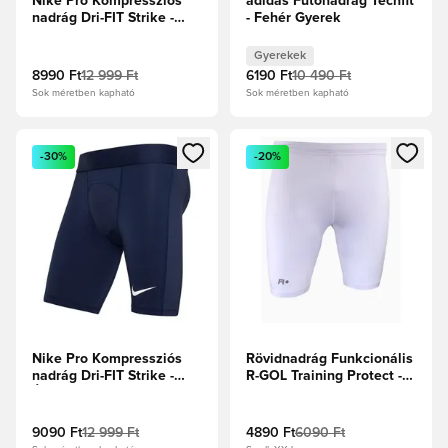
Nike Pro Kompressziós
adidas Futónadrág Techfit
nadrág Dri-FIT Strike -
- Fehér Gyerek
Fehér/Fekete
Gyerekek
8990 Ft
12 999 Ft
6190 Ft
10 490 Ft
Sok méretben kapható
Sok méretben kapható
Megnyit egy modált a bejelentkezéshez vagy a tagként való 
Megnyit egy modált a bejelent
-30%
-20%
Nike Pro Kompressziós
Rövidnadrág Funkcionális
nadrág Dri-FIT Strike -
R-GOL Training Protect -
Éjfélkék/Fehér
Fehér
9090 Ft
12 999 Ft
4890 Ft
6090 Ft