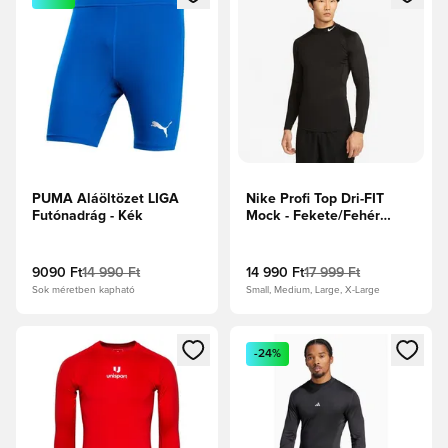
PUMA Aláöltözet LIGA
Nike Profi Top Dri-FIT
Futónadrág - Kék
Mock - Fekete/Fehér
Hosszú ujjú
9090 Ft
14 990 Ft
14 990 Ft
17 999 Ft
Sok méretben kapható
Small, Medium, Large, X-Large
Megnyit egy modált a bejelentkezéshez vagy a tagként való 
Megnyit egy modált a bejelent
-24%