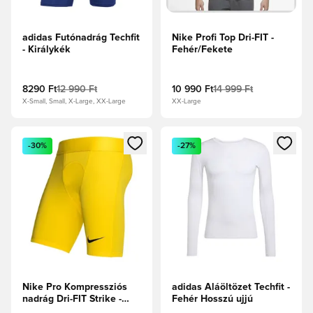
adidas Futónadrág Techfit
Nike Profi Top Dri-FIT -
- Királykék
Fehér/Fekete
8290 Ft
12 990 Ft
10 990 Ft
14 999 Ft
X-Small, Small, X-Large, XX-Large
XX-Large
Megnyit egy modált a bejelentkezéshez vagy a tagként való 
Megnyit egy modált a bejelent
-30%
-27%
Nike Pro Kompressziós
adidas Aláöltözet Techfit -
nadrág Dri-FIT Strike -
Fehér Hosszú ujjú
Túra sárga/Fekete