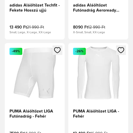
adidas Aláöltözet Techfit -
adidas Aláöltözet
Fekete Hosszú ujjú
Futónadrág Aeroready
Primegreen Techfit -
Fekete
13 490 Ft
21 990 Ft
8090 Ft
12 990 Ft
Small, Large, X-Large, XX-Large
X-Small, Small, XX-Large
Megnyit egy modált a bejelentkezéshez vagy a tagként való 
Megnyit egy modált a bejelent
-49%
-26%
PUMA Aláöltözet LIGA
PUMA Aláöltözet LIGA -
Futónadrág - Fehér
Fehér