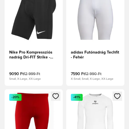
Nike Pro Kompressziós
adidas Futónadrág Techfit
nadrág Dri-FIT Strike -
- Fehér
Fekete/Fehér
9090 Ft
12 999 Ft
7590 Ft
12 990 Ft
Small, X-Large, XX-Large
X-Small, Small, X-Large, XX-Large
Megnyit egy modált a bejelentkezéshez vagy a tagként való 
Megnyit egy modált a bejelent
-20%
-41%