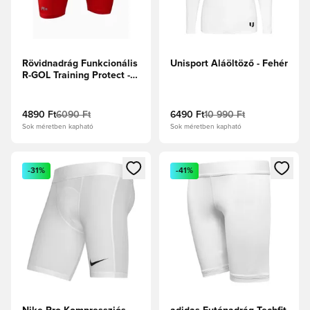
Rövidnadrág Funkcionális
Unisport Aláöltöző - Fehér
R-GOL Training Protect -
Piros
4890 Ft
6090 Ft
6490 Ft
10 990 Ft
Sok méretben kapható
Sok méretben kapható
Megnyit egy modált a bejelentkezéshez vagy a tagként való 
Megnyit egy modált a bejelent
-31%
-41%