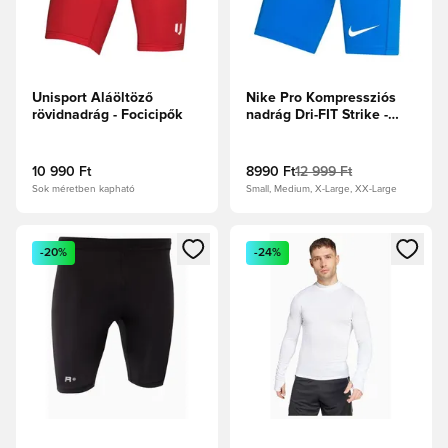
Unisport Aláöltöző
Nike Pro Kompressziós
rövidnadrág - Focicipők
nadrág Dri-FIT Strike -
Királykék/Fehér
10 990 Ft
8990 Ft
12 999 Ft
Sok méretben kapható
Small, Medium, X-Large, XX-Large
Megnyit egy modált a bejelentkezéshez vagy a tagként való 
Megnyit egy modált a bejelent
-20%
-24%