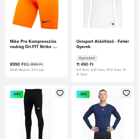
Nike Pro Kompressziós
Unisport Aláöltöző - Fehér
nadrág Dri-FIT Strike -
Gyerek
Biztonsági
narancs/Fekete
Gyerekek
8990 Ft
12 999 Ft
11 490 Ft
Small, Medium, XX-Large
6-8 Years, 8-10 Years, 10-12 Years, 12-
14 Years
Megnyit egy modált a bejelentkezéshez vagy a tagként való 
Megnyit egy modált a bejelent
-34%
-38%