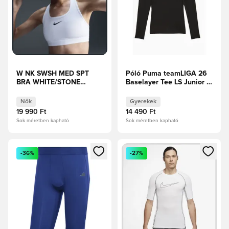
W NK SWSH MED SPT
Póló Puma teamLIGA 26
BRA WHITE/STONE
Baselayer Tee LS Junior -
MAUVE/BLACK
Fekete
Nők
Gyerekek
19 990 Ft
14 490 Ft
Sok méretben kapható
Sok méretben kapható
Megnyit egy modált a bejelentkezéshez vagy a tagként való 
Megnyit egy modált a bejelent
-36%
-27%