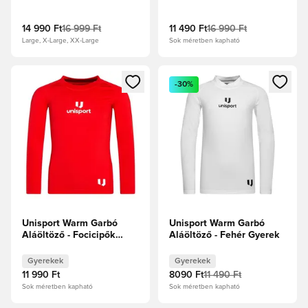
ujjú
14 990 Ft
16 999 Ft
11 490 Ft
16 990 Ft
Large, X-Large, XX-Large
Sok méretben kapható
Megnyit egy modált a bejelentkezéshez vagy a tagként való 
Megnyit egy modált a bejelent
-30%
Unisport Warm Garbó
Unisport Warm Garbó
Aláöltöző - Focicipők
Aláöltöző - Fehér Gyerek
Gyerek
Gyerekek
Gyerekek
11 990 Ft
8090 Ft
11 490 Ft
Sok méretben kapható
Sok méretben kapható