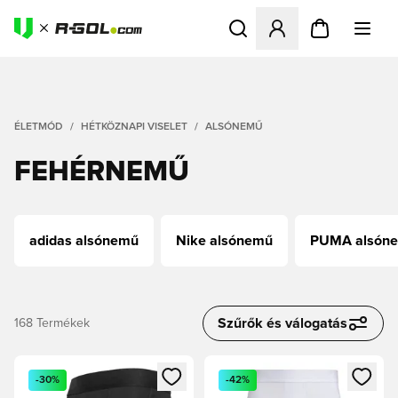
Megnyit egy modált a bejele
ÉLETMÓD
HÉTKÖZNAPI VISELET
ALSÓNEMŰ
FEHÉRNEMŰ
adidas alsónemű
Nike alsónemű
PUMA alsón
Szűrők és válogatás
168
Termékek
Megnyit egy modált a bejelentkezéshez vagy a tagként való 
Megnyit egy modált a bejelent
-30%
-42%