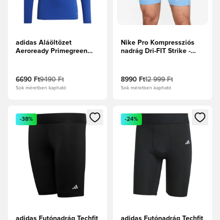
adidas Aláöltözet
Nike Pro Kompressziós
Aeroready Primegreen
nadrág Dri-FIT Strike -
Team Base - Királykék
Egyetemi kék/Fehér
6690 Ft
9490 Ft
8990 Ft
12 999 Ft
Sok méretben kapható
Sok méretben kapható
Megnyit egy modált a bejelentkezéshez vagy a tagként való 
Megnyit egy modált a bejelent
-38%
-24%
adidas Futónadrág Techfit
adidas Futónadrág Techfit