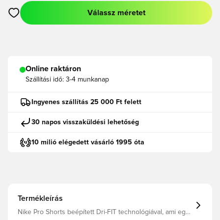
Válassz méretet
Megnyit egy modált a bejelentkezéshez vagy a tagként való r
Online raktáron
Szállítási idő:
3-4 munkanap
Ingyenes szállítás 25 000 Ft felett
30 napos visszaküldési lehetőség
10 milió elégedett vásárló 1995 óta
Termékleírás
Nike Pro Shorts beépített Dri-FIT technológiával, ami egy