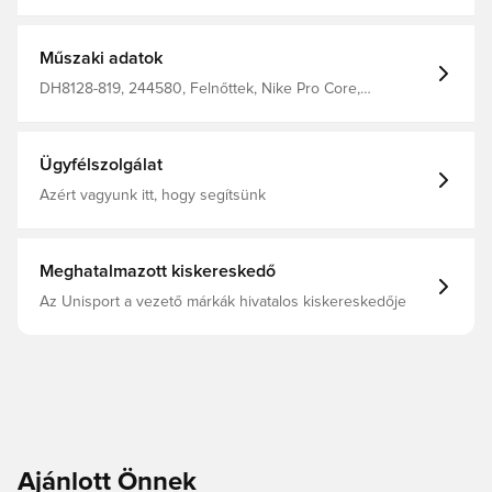
légáteresztő, gyorsan száradó, könnyű anyag, amely
elvezeti a nedvességet a testtől, így mindig száraz,
hűvös, kényelmes és koncentrált maradhatsz.
Áramvonalas, testhezálló és rugalmas anyag
Műszaki adatok
kompressziós érzettel, ami 100%-os mozgásszabadságot
biztosít edzés és mérkőzés közben. Szűkített szabás
DH8128-819, 244580, Felnőttek, Nike Pro Core,
83% poliészterből és 17% elasztánból készült.
Kompresszió, Nike, Férfi, Aláöltözet, Rövidnadrág,
Narancs, 93% Polyester 7% Elastane
Ügyfélszolgálat
Azért vagyunk itt, hogy segítsünk
Meghatalmazott kiskereskedő
Az Unisport a vezető márkák hivatalos kiskereskedője
Ajánlott Önnek