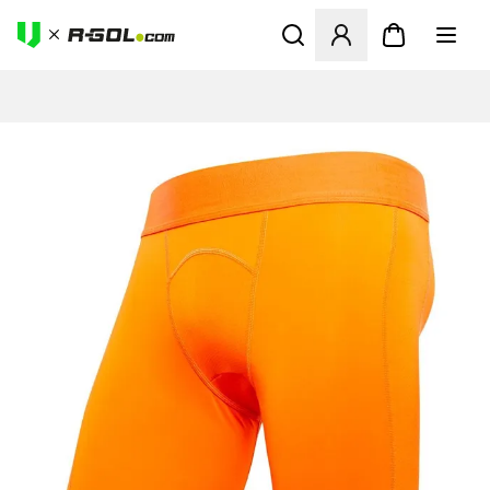
Megnyit egy modált a bejele