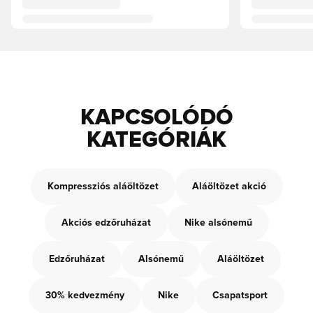
KAPCSOLÓDÓ
KATEGÓRIÁK
Kompressziós aláöltözet
Aláöltözet akció
Akciós edzőruházat
Nike alsónemű
Edzőruházat
Alsónemű
Aláöltözet
30% kedvezmény
Nike
Csapatsport