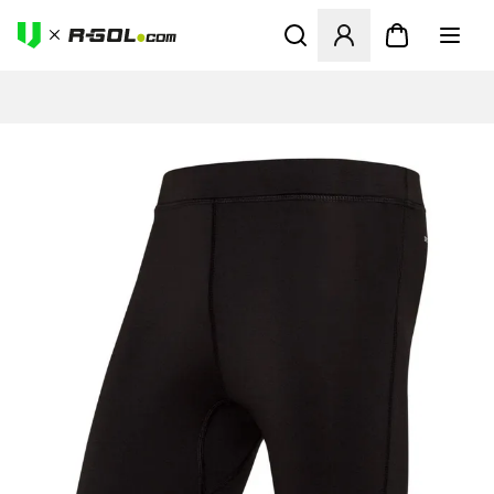
Megnyit egy modált a bejele