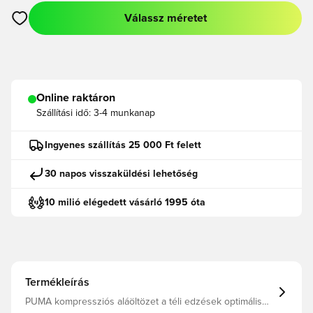
Válassz méretet
Megnyit egy modált a bejelentkezéshez vagy a tagként való r
Online raktáron
Szállítási idő:
3-4 munkanap
Ingyenes szállítás 25 000 Ft felett
30 napos visszaküldési lehetőség
10 milió elégedett vásárló 1995 óta
Termékleírás
PUMA kompressziós aláöltözet a téli edzések optimális