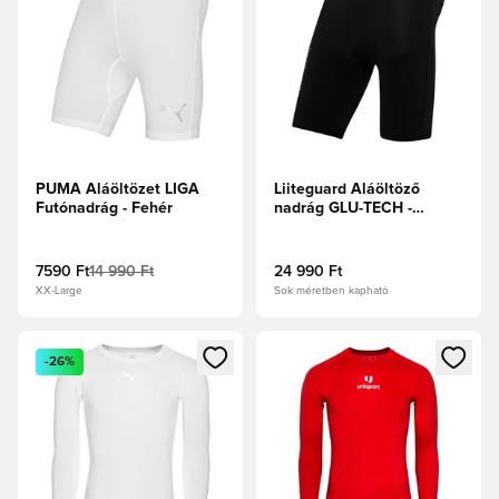
PUMA Aláöltözet LIGA
Liiteguard Aláöltöző
Futónadrág - Fehér
nadrág GLU-TECH -
Fekete
7590 Ft
14 990 Ft
24 990 Ft
XX-Large
Sok méretben kapható
Megnyit egy modált a bejelentkezéshez vagy a tagként való 
Megnyit egy modált a bejelent
-26%