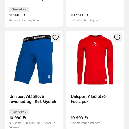
Gyerekek
11 990 Ft
10 990 Ft
Sok méretben kapható
Sok méretben kapható
Megnyit egy modált a bejelentkezéshez vagy a tagként való 
Megnyit egy modált a bejelent
Unisport Aláöltöző
Unisport Aláöltöző -
rövidnadrág - Kék Gyerek
Focicipők
Gyerekek
10 990 Ft
10 990 Ft
6-8 Years, 8-10 Years, 10-12 Years, 12-
Sok méretben kapható
14 Years