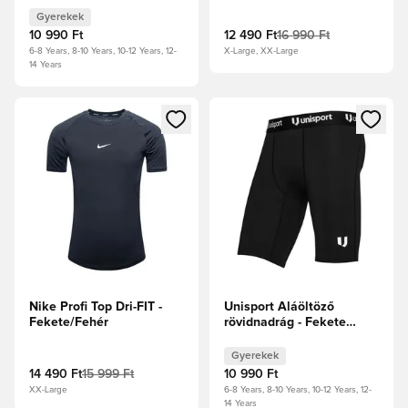
Gyerekek
10 990 Ft
12 490 Ft
16 990 Ft
6-8 Years, 8-10 Years, 10-12 Years, 12-
X-Large, XX-Large
14 Years
Megnyit egy modált a bejelentkezéshez vagy a tagként való 
Megnyit egy modált a bejelent
Nike Profi Top Dri-FIT -
Unisport Aláöltöző
Fekete/Fehér
rövidnadrág - Fekete
Gyerek
Gyerekek
14 490 Ft
15 999 Ft
10 990 Ft
XX-Large
6-8 Years, 8-10 Years, 10-12 Years, 12-
14 Years