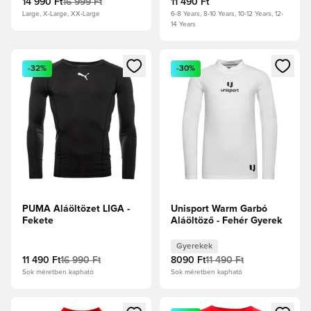
14 990 Ft
16 999 Ft
11 490 Ft
Large, X-Large, XX-Large
6-8 Years, 8-10 Years, 10-12 Years, 12-
14 Years
Megnyit egy modált a bejelentkezéshez vagy a tagként való 
Megnyit egy modált a bejelent
-32%
-30%
PUMA Aláöltözet LIGA -
Unisport Warm Garbó
Fekete
Aláöltöző - Fehér Gyerek
Gyerekek
11 490 Ft
16 990 Ft
8090 Ft
11 490 Ft
Sok méretben kapható
Sok méretben kapható
Megnyit egy modált a bejelentkezéshez vagy a tagként való 
Megnyit egy modált a bejelent