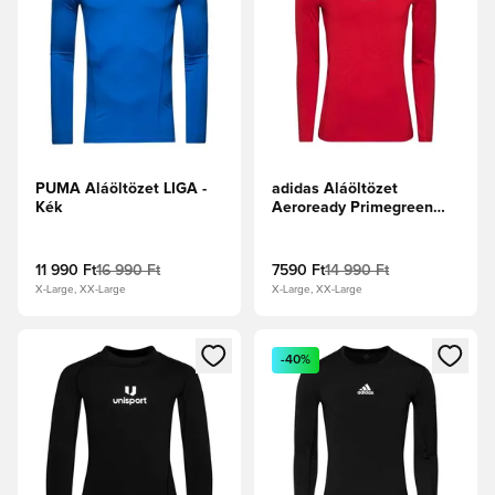
PUMA Aláöltözet LIGA -
adidas Aláöltözet
Kék
Aeroready Primegreen
Techfit - Team Power Red
11 990 Ft
16 990 Ft
7590 Ft
14 990 Ft
X-Large, XX-Large
X-Large, XX-Large
Megnyit egy modált a bejelentkezéshez vagy a tagként való 
Megnyit egy modált a bejelent
-40%