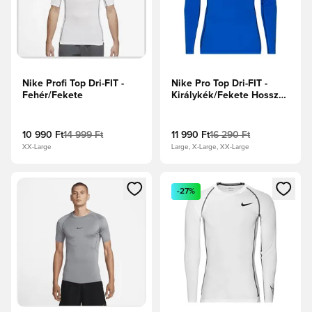
Nike Profi Top Dri-FIT -
Nike Pro Top Dri-FIT -
Fehér/Fekete
Királykék/Fekete Hosszú
ujjú
10 990 Ft
14 999 Ft
11 990 Ft
16 290 Ft
XX-Large
Large, X-Large, XX-Large
Megnyit egy modált a bejelentkezéshez vagy a tagként való 
Megnyit egy modált a bejelent
-27%