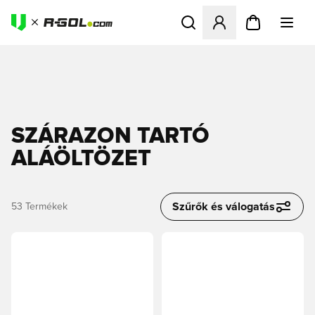
Megnyit egy modált a bejele
SZÁRAZON TARTÓ
ALÁÖLTÖZET
Szűrők és válogatás
53
Termékek