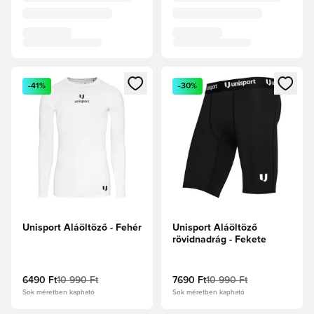
Megnyit egy modált a bejelentkezéshez vagy a tagként való 
Megnyit egy modált a bejelent
-41%
-30%
Unisport Aláöltöző - Fehér
Unisport Aláöltöző
rövidnadrág - Fekete
6490 Ft
10 990 Ft
7690 Ft
10 990 Ft
Sok méretben kapható
Sok méretben kapható