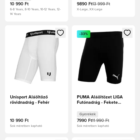
10 990 Ft
9890 Ft
13 999 Ft
6-8 Years, 8-10 Years, 10-12 Years, 12-
X-Large, XX-Large
14 Years
Megnyit egy modált a bejelentkezéshez vagy a tagként való 
Megnyit egy modált a bejelent
-33%
Unisport Aláöltöző
PUMA Aláöltözet LIGA
rövidnadrág - Fehér
Futónadrág - Fekete
Gyerek
Gyerekek
10 990 Ft
7990 Ft
11 990 Ft
Sok méretben kapható
Sok méretben kapható