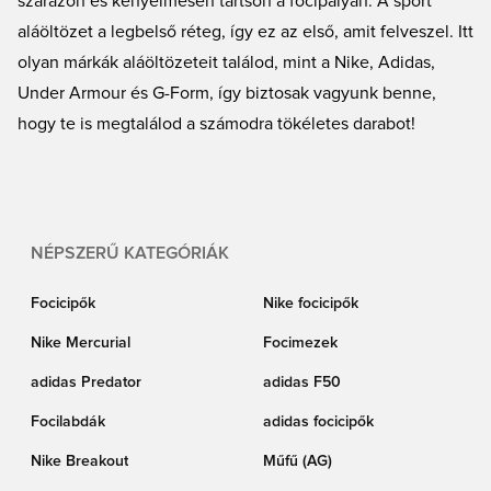
szárazon és kényelmesen tartson a focipályán. A sport
aláöltözet a legbelső réteg, így ez az első, amit felveszel. Itt
olyan márkák aláöltözeteit találod, mint a Nike, Adidas,
Under Armour és G-Form, így biztosak vagyunk benne,
hogy te is megtalálod a számodra tökéletes darabot!
NÉPSZERŰ KATEGÓRIÁK
Focicipők
Nike focicipők
Nike Mercurial
Focimezek
adidas Predator
adidas F50
Focilabdák
adidas focicipők
Nike Breakout
Műfű (AG)