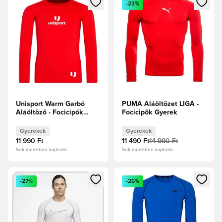
-23%
Unisport Warm Garbó
PUMA Aláöltözet LIGA -
Aláöltöző - Focicipők
Focicipők Gyerek
Gyerek
Gyerekek
Gyerekek
11 990 Ft
11 490 Ft
14 990 Ft
Sok méretben kapható
Sok méretben kapható
Megnyit egy modált a bejelentkezéshez vagy a tagként való 
Megnyit egy modált a bejelent
-27%
-26%