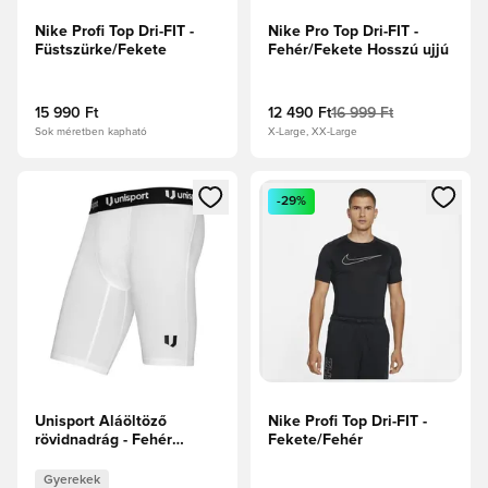
Nike Profi Top Dri-FIT -
Nike Pro Top Dri-FIT -
Füstszürke/Fekete
Fehér/Fekete Hosszú ujjú
15 990 Ft
12 490 Ft
16 999 Ft
Sok méretben kapható
X-Large, XX-Large
Megnyit egy modált a bejelentkezéshez vagy a tagként való 
Megnyit egy modált a bejelent
-29%
Unisport Aláöltöző
Nike Profi Top Dri-FIT -
rövidnadrág - Fehér
Fekete/Fehér
Gyerek
Gyerekek