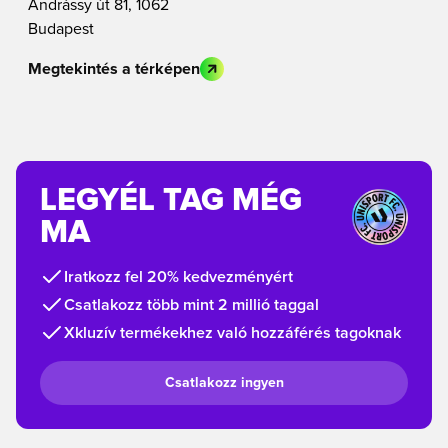
Andrássy út 81, 1062
Budapest
Megtekintés a térképen
LEGYÉL TAG MÉG
MA
Iratkozz fel 20% kedvezményért
Csatlakozz több mint 2 millió taggal
Xkluzív termékekhez való hozzáférés tagoknak
Csatlakozz ingyen