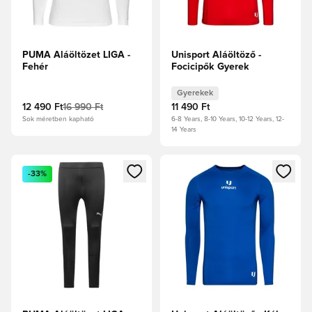
PUMA Aláöltözet LIGA -
Unisport Aláöltöző -
Fehér
Focicipők Gyerek
Gyerekek
12 490 Ft
16 990 Ft
11 490 Ft
Sok méretben kapható
6-8 Years, 8-10 Years, 10-12 Years, 12-
14 Years
Megnyit egy modált a bejelentkezéshez vagy a tagként való 
Megnyit egy modált a bejelent
-33%