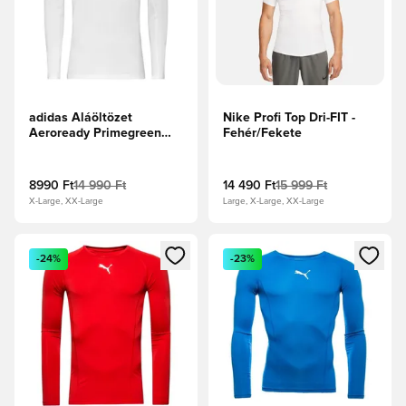
adidas Aláöltözet
Nike Profi Top Dri-FIT -
Aeroready Primegreen
Fehér/Fekete
Techfit - Fehér
8990 Ft
14 990 Ft
14 490 Ft
15 999 Ft
X-Large, XX-Large
Large, X-Large, XX-Large
Megnyit egy modált a bejelentkezéshez vagy a tagként való 
Megnyit egy modált a bejelent
-24%
-23%