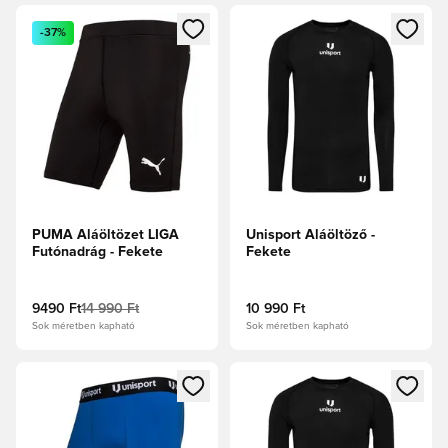
Megnyit egy modált a bejelentkezéshez vagy a tagként való 
Megnyit egy modált a bejelent
-37%
PUMA Aláöltözet LIGA
Unisport Aláöltöző -
Futónadrág - Fekete
Fekete
9490 Ft
14 990 Ft
10 990 Ft
Sok méretben kapható
Sok méretben kapható
Megnyit egy modált a bejelentkezéshez vagy a tagként való 
Megnyit egy modált a bejelent