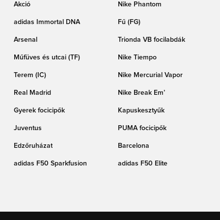
Akció
Nike Phantom
adidas Immortal DNA
Fű (FG)
Arsenal
Trionda VB focilabdák
Műfüves és utcai (TF)
Nike Tiempo
Terem (IC)
Nike Mercurial Vapor
Real Madrid
Nike Break Em’
Gyerek focicipők
Kapuskesztyűk
Juventus
PUMA focicipők
Edzőruházat
Barcelona
adidas F50 Sparkfusion
adidas F50 Elite