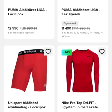
PUMA Aláöltözet LIGA -
PUMA Aláöltözet LIGA -
Focicipők
Kék Gyerek
Gyerekek
12 990 Ft
16 990 Ft
11 490 Ft
14 990 Ft
Sok méretben kapható
8-10 Years, 10-12 Years, 12-14 Years, 14-
16 Years
Megnyit egy modált a bejelentkezéshez vagy a tagként való 
Megnyit egy modált a bejelent
-26%
Unisport Aláöltöző
Nike Pro Top Dri-FIT -
rövidnadrág - Focicipők
Egyetemi piros/Fekete
Gyerek
Hosszú ujjú