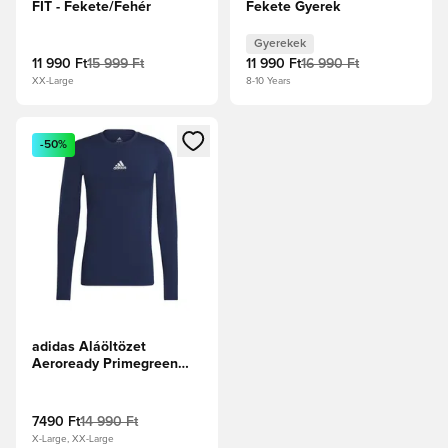
FIT - Fekete/Fehér
Fekete Gyerek
Gyerekek
11 990 Ft
15 999 Ft
11 990 Ft
16 990 Ft
XX-Large
8-10 Years
Megnyit egy modált a bejelentkezéshez vagy a tagként való 
-50%
adidas Aláöltözet
Aeroready Primegreen
Techfit - Sötétkék
7490 Ft
14 990 Ft
X-Large, XX-Large