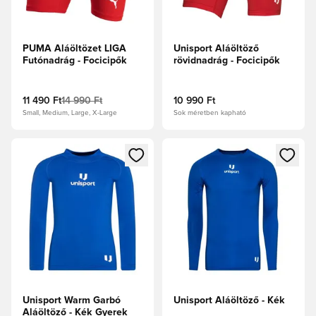
PUMA Aláöltözet LIGA
Unisport Aláöltöző
Futónadrág - Focicipők
rövidnadrág - Focicipők
11 490 Ft
14 990 Ft
10 990 Ft
Small, Medium, Large, X-Large
Sok méretben kapható
Megnyit egy modált a bejelentkezéshez vagy a tagként való 
Megnyit egy modált a bejelent
Unisport Warm Garbó
Unisport Aláöltöző - Kék
Aláöltöző - Kék Gyerek