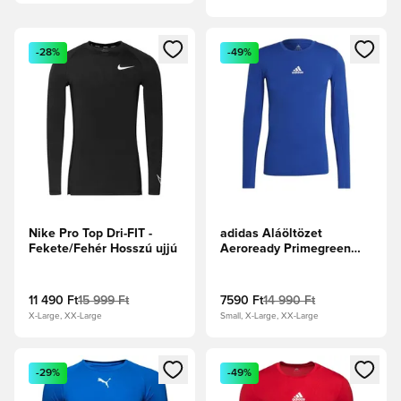
Megnyit egy modált a bejelentkezéshez vagy a tagként való 
Megnyit egy modált a bejelent
-28%
-49%
Nike Pro Top Dri-FIT -
adidas Aláöltözet
Fekete/Fehér Hosszú ujjú
Aeroready Primegreen
Techfit - Királykék
11 490 Ft
15 999 Ft
7590 Ft
14 990 Ft
X-Large, XX-Large
Small, X-Large, XX-Large
Megnyit egy modált a bejelentkezéshez vagy a tagként való 
Megnyit egy modált a bejelent
-29%
-49%