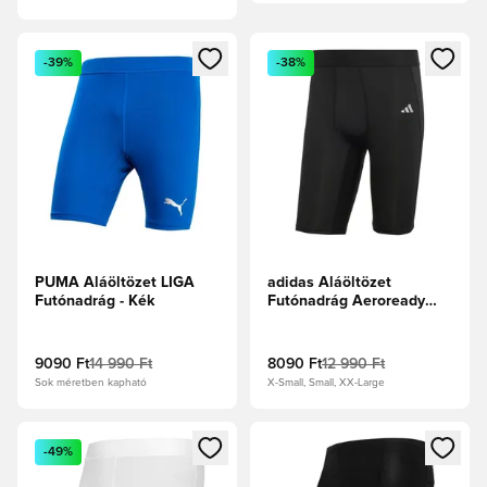
Megnyit egy modált a bejelentkezéshez vagy a tagként való 
Megnyit egy modált a bejelent
-39%
-38%
PUMA Aláöltözet LIGA
adidas Aláöltözet
Futónadrág - Kék
Futónadrág Aeroready
Primegreen Techfit -
Fekete
9090 Ft
14 990 Ft
8090 Ft
12 990 Ft
Sok méretben kapható
X-Small, Small, XX-Large
Megnyit egy modált a bejelentkezéshez vagy a tagként való 
Megnyit egy modált a bejelent
-49%