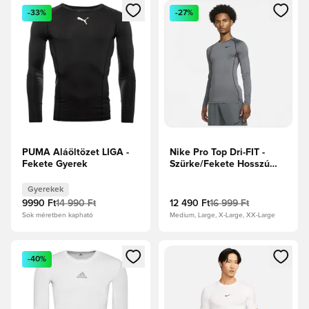
Megnyit egy modált a bejelentkezéshez vagy a tagként való 
Megnyit egy modált a bejelent
-33%
-27%
PUMA Aláöltözet LIGA -
Nike Pro Top Dri-FIT -
Fekete Gyerek
Szürke/Fekete Hosszú
ujjú
Gyerekek
9990 Ft
14 990 Ft
12 490 Ft
16 999 Ft
Sok méretben kapható
Medium, Large, X-Large, XX-Large
Megnyit egy modált a bejelentkezéshez vagy a tagként való 
Megnyit egy modált a bejelent
-40%