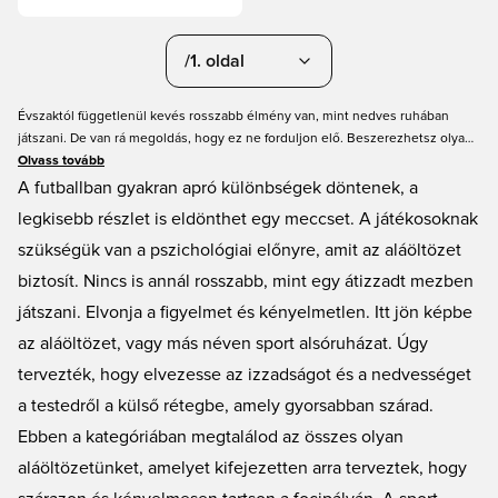
/1. oldal
Évszaktól függetlenül kevés rosszabb élmény van, mint nedves ruhában
játszani. De van rá megoldás, hogy ez ne forduljon elő. Beszerezhetsz olyan
aláöltözőt, ami nagyon gyorsan szárad, így tovább maradsz szárazon. A
Olvass tovább
Unisport aláöltözők széles választékát kínálja, melyek mindegyike a
A futballban gyakran apró különbségek döntenek, a
szárazabb sportélményt szolgálja. Megtalálhatod a legnagyobb márkák
legkisebb részlet is eldönthet egy meccset. A játékosoknak
termékeit, mint például a Nike, az adidas és az Under Armour. Minden
szükségük van a pszichológiai előnyre, amit az aláöltözet
méretben, fazonban és színben. Biztosak vagyunk benne, hogy megtalálod a
számodra megfelelő darabot.
biztosít. Nincs is annál rosszabb, mint egy átizzadt mezben
játszani. Elvonja a figyelmet és kényelmetlen. Itt jön képbe
az aláöltözet, vagy más néven sport alsóruházat. Úgy
tervezték, hogy elvezesse az izzadságot és a nedvességet
a testedről a külső rétegbe, amely gyorsabban szárad.
Ebben a kategóriában megtalálod az összes olyan
aláöltözetünket, amelyet kifejezetten arra terveztek, hogy