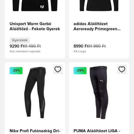
Unisport Warm Garbó
adidas Aláöltözet
Aláöltöző - Fekete Gyerek
Aeroready Primegreen
Techfit - Fekete
Gyerekek
9290 Ft
11 490 Ft
8990 Ft
14 990 Ft
Sok méretben kapható
XX-Large
Megnyit egy modált a bejelentkezéshez vagy a tagként való 
Megnyit egy modált a bejelent
-25%
-29%
Nike Profi Futónadrág Dri-
PUMA Aláöltözet LIGA -