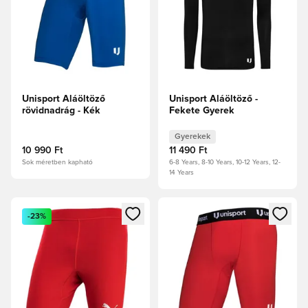
Unisport Aláöltöző
Unisport Aláöltöző -
rövidnadrág - Kék
Fekete Gyerek
Gyerekek
10 990 Ft
11 490 Ft
Sok méretben kapható
6-8 Years, 8-10 Years, 10-12 Years, 12-
14 Years
Megnyit egy modált a bejelentkezéshez vagy a tagként való 
Megnyit egy modált a bejelent
-23%