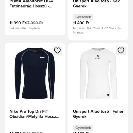
PUMA Aláöltözet LIGA
Unisport Aláöltöző - Kék
Futónadrág Hosszú -
Gyerek
Fekete
Gyerekek
11 990 Ft
17 990 Ft
11 490 Ft
Sok méretben kapható
6-8 Years, 8-10 Years, 10-12 Years, 12-
14 Years
Megnyit egy modált a bejelentkezéshez vagy a tagként való 
Megnyit egy modált a bejelent
Nike Pro Top Dri-FIT -
Unisport Aláöltöző - Fehér
Obsidian/Mélylila Hosszú
Gyerek
ujjú
Gyerekek