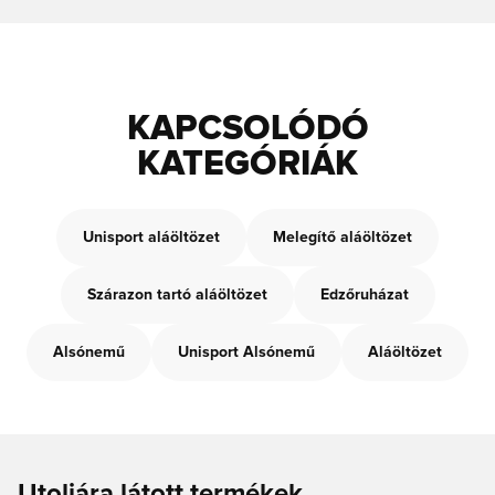
KAPCSOLÓDÓ
KATEGÓRIÁK
Unisport aláöltözet
Melegítő aláöltözet
Szárazon tartó aláöltözet
Edzőruházat
Alsónemű
Unisport Alsónemű
Aláöltözet
Utoljára látott termékek