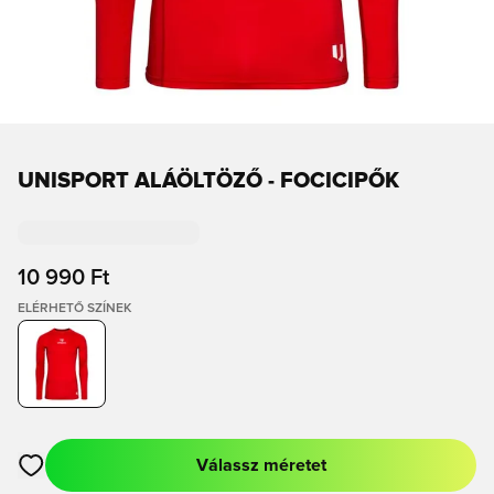
UNISPORT ALÁÖLTÖZŐ - FOCICIPŐK
10 990 Ft
ELÉRHETŐ SZÍNEK
Válassz méretet
Megnyit egy modált a bejelentkezéshez vagy a tagként való r