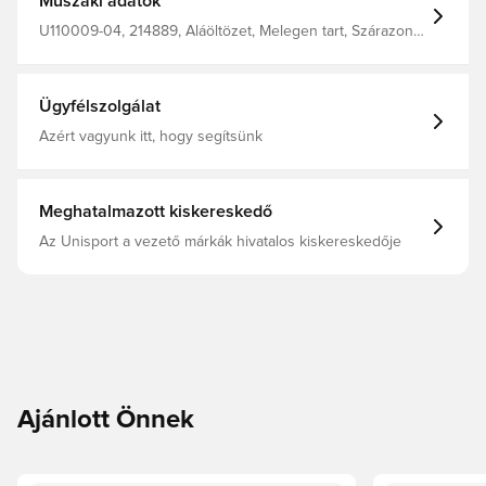
Műszaki adatok
U110009-04, 214889, Aláöltözet, Melegen tart, Szárazon
tart, Unisport, Férfi, Piros, Hosszú ujjú, Felnőttek
Ügyfélszolgálat
Azért vagyunk itt, hogy segítsünk
Meghatalmazott kiskereskedő
Az Unisport a vezető márkák hivatalos kiskereskedője
Ajánlott Önnek