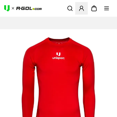
Megnyit egy modált a bejele