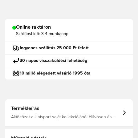
Online raktáron
Szállítási idő:
3-4 munkanap
Ingyenes szállítás 25 000 Ft felett
30 napos visszaküldési lehetőség
10 milió elégedett vásárló 1995 óta
Termékleírás
Aláöltözet a Unisport saját kollekciójából Hűvösen és
szárazon tart Lapos varratok a kényelemért Anyaga: 92%
poliészter és 8% spandex.