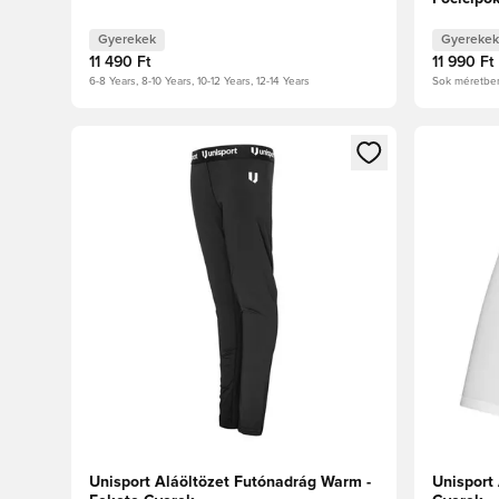
Gyerekek
Gyerekek
11 490 Ft
11 990 Ft
6-8 Years, 8-10 Years, 10-12 Years, 12-14 Years
Sok méretbe
Megnyit egy modált a bejelentkezéshez vagy a tagkén
Megnyit e
Unisport Aláöltözet Futónadrág Warm -
Unisport 