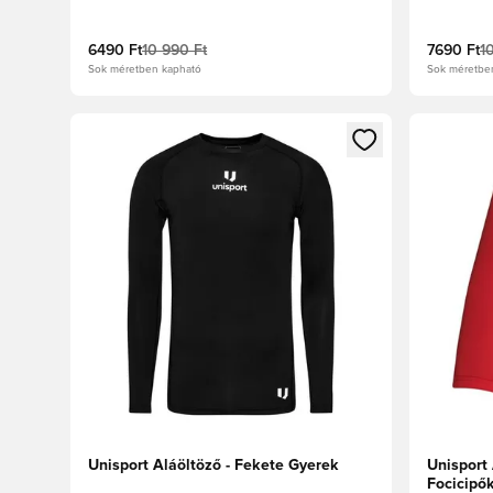
6490 Ft
10 990 Ft
7690 Ft
1
Sok méretben kapható
Sok méretbe
Megnyit egy modált a bejelentkezéshez vagy a tagkén
Megnyit e
Unisport Aláöltöző - Fekete Gyerek
Unisport 
Focicipő