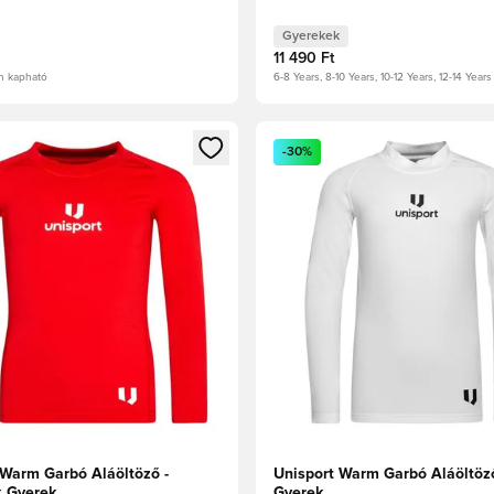
Gyerekek
11 490 Ft
n kapható
6-8 Years, 8-10 Years, 10-12 Years, 12-14 Years
t való regisztrációhoz
gy modált a bejelentkezéshez vagy a tagként való regisztrációh
Megnyit egy modált a bejelen
-30%
 Warm Garbó Aláöltöző -
Unisport Warm Garbó Aláöltöző
k Gyerek
Gyerek