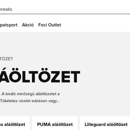
eresés
patsport
Akció
Foci Outlet
TÖZET
ÁÖLTÖZET
. A kiváló minőségű aláöltözetet a
 Tökéletes viselet edzésen vagy
thőmérsékletedet és elvezeti a
osszú ujjú aláöltözeteinket és
s aláöltözet
PUMA aláöltözet
Liiteguard aláöltözet