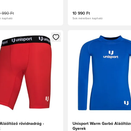
0 990 Ft
10 990 Ft
n kapható
Sok méretben kapható
t való regisztrációhoz
gy modált a bejelentkezéshez vagy a tagként való regisztrációh
Megnyit egy modált a bejelen
Aláöltöző rövidnadrág -
Unisport Warm Garbó Aláöltöz
k
Gyerek