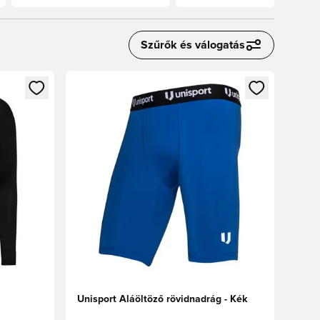
Szűrők és válogatás
oz
tkezéshez vagy a tagként való regisztrációhoz
Megnyit egy modált a bejelentkezéshez vagy a tag
Unisport Aláöltöző rövidnadrág - Kék