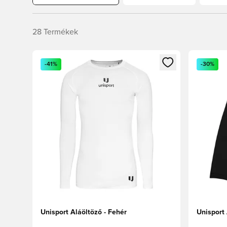
28
Termékek
Megnyit egy modált a bejelentkezéshez vagy a tagkén
Megnyit e
-41%
-30%
Unisport Aláöltöző - Fehér
Unisport 