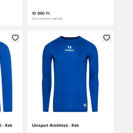
10 990 Ft
Sok méretben kapható
oz
tkezéshez vagy a tagként való regisztrációhoz
Megnyit egy modált a bejelentkezéshez vagy a tag
ő - Kék
Unisport Aláöltöző - Kék