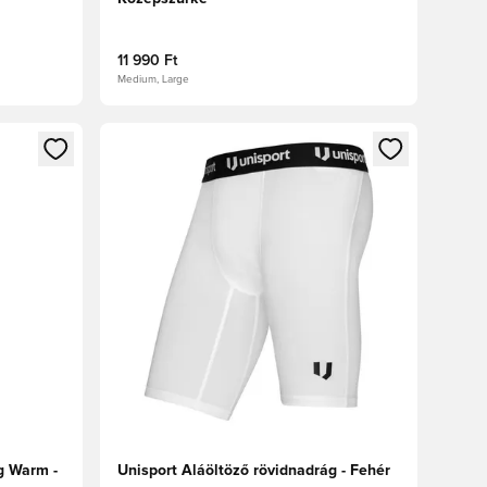
11 990 Ft
Medium, Large
oz
tkezéshez vagy a tagként való regisztrációhoz
Megnyit egy modált a bejelentkezéshez vagy a tag
g Warm -
Unisport Aláöltöző rövidnadrág - Fehér