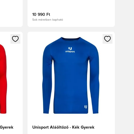
10 990 Ft
Sok méretben kapható
oz
tkezéshez vagy a tagként való regisztrációhoz
Megnyit egy modált a bejelentkezéshez vagy a tag
 Gyerek
Unisport Aláöltöző - Kék Gyerek