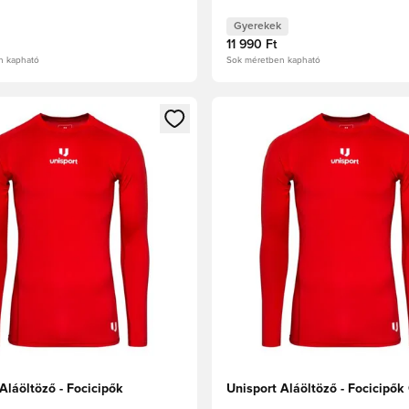
Gyerekek
11 990 Ft
n kapható
Sok méretben kapható
t való regisztrációhoz
gy modált a bejelentkezéshez vagy a tagként való regisztrációh
Megnyit egy modált a bejelen
Aláöltöző - Focicipők
Unisport Aláöltöző - Focicipők