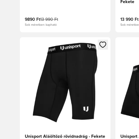
Fekete
9890 Ft
13 990 Ft
13 990 Ft
Sok méretben kapható
Sok méretbe
Megnyit egy modált a bejelentkezéshez vagy a tagkén
Megnyit e
Unisport Aláöltöző rövidnadrág - Fekete
Unisport 