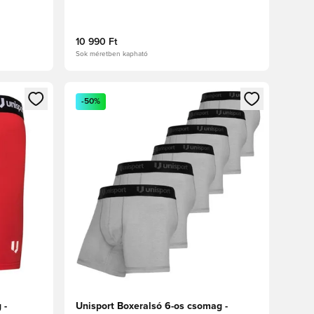
10 990 Ft
Sok méretben kapható
oz
tkezéshez vagy a tagként való regisztrációhoz
Megnyit egy modált a bejelentkezéshez vagy a tag
-50%
 -
Unisport Boxeralsó 6-os csomag -