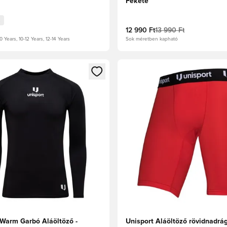
Fekete
12 990 Ft
13 990 Ft
0 Years, 10-12 Years, 12-14 Years
Sok méretben kapható
t való regisztrációhoz
gy modált a bejelentkezéshez vagy a tagként való regisztrációh
Megnyit egy modált a bejelen
 Warm Garbó Aláöltöző -
Unisport Aláöltöző rövidnadrág