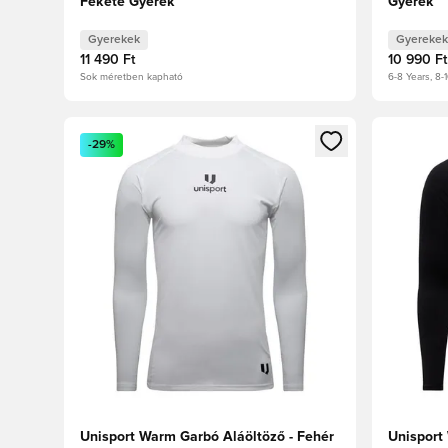
Fekete Gyerek
Gyerek
Gyerekek
Gyerekek
11 490 Ft
10 990 Ft
Sok méretben kapható
6-8 Years, 8-1
Megnyit egy modált a bejelentkezéshez vagy a tagkén
Megnyit e
-29%
Unisport Warm Garbó Aláöltöző - Fehér
Unisport