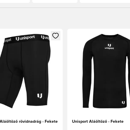
t való regisztrációhoz
gy modált a bejelentkezéshez vagy a tagként való regisztrációh
Megnyit egy modált a bejelen
Aláöltöző rövidnadrág - Fekete
Unisport Aláöltöző - Fekete