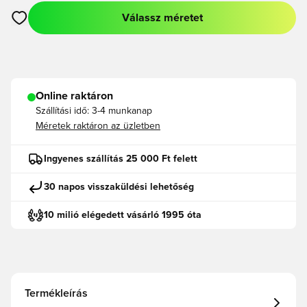
Válassz méretet
Megnyit egy modált a bejelentkezéshez vagy a tagként való r
Online raktáron
Szállítási idő:
3-4 munkanap
Méretek raktáron az üzletben
Ingyenes szállítás 25 000 Ft felett
30 napos visszaküldési lehetőség
10 milió elégedett vásárló 1995 óta
Termékleírás