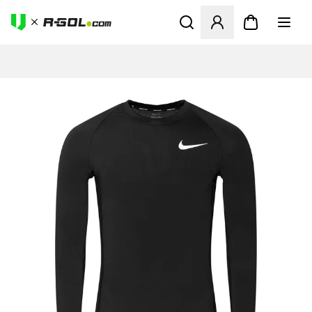
Megnyit egy modált a bejele