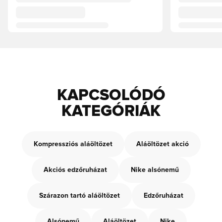
KAPCSOLÓDÓ
KATEGÓRIÁK
Kompressziós aláöltözet
Aláöltözet akció
Akciós edzőruházat
Nike alsónemű
Szárazon tartó aláöltözet
Edzőruházat
Alsónemű
Aláöltözet
Nike