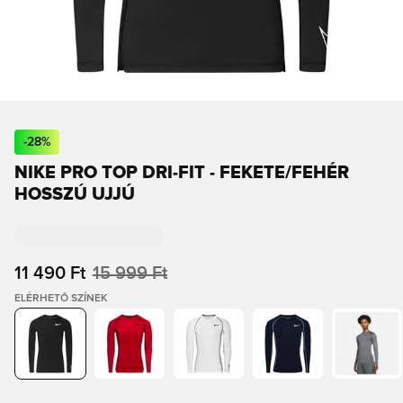
-
28
%
NIKE PRO TOP DRI-FIT - FEKETE/FEHÉR
HOSSZÚ UJJÚ
11 490 Ft
15 999 Ft
ELÉRHETŐ SZÍNEK