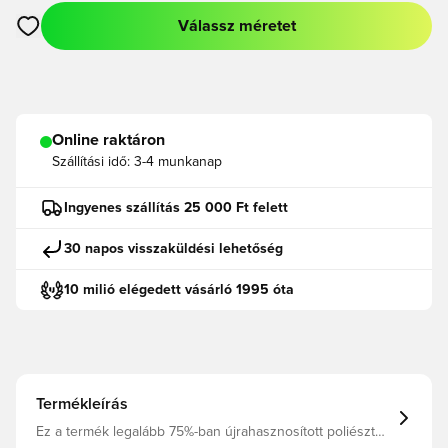
Válassz méretet
Megnyit egy modált a bejelentkezéshez vagy a tagként való r
Online raktáron
Szállítási idő:
3-4 munkanap
Ingyenes szállítás 25 000 Ft felett
30 napos visszaküldési lehetőség
10 milió elégedett vásárló 1995 óta
Termékleírás
Ez a termék legalább 75%-ban újrahasznosított poliészter