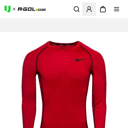
Megnyit egy modált a bejele