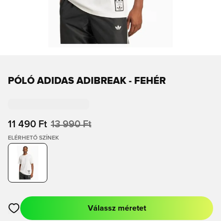
PÓLÓ ADIDAS ADIBREAK - FEHÉR
11 490 Ft
13 990 Ft
ELÉRHETŐ SZÍNEK
Válassz méretet
Megnyit egy modált a bejelentkezéshez vagy a tagként való r