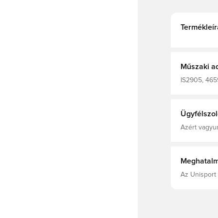
Termékleír
Műszaki a
IS2905, 4659
Ügyfélszol
Azért vagyun
Meghatalm
Az Unisport 