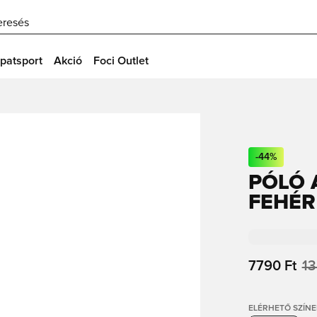
eresés
patsport
Akció
Foci Outlet
-
44
%
PÓLÓ 
FEHÉR
7790 Ft
13
ELÉRHETŐ SZÍNE