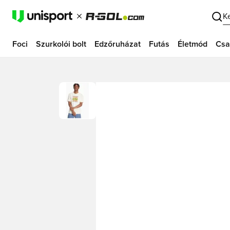
K
Foci
Szurkolói bolt
Edzőruházat
Futás
Életmód
Csa