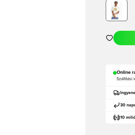
Megnyit egy m
Online r
Szállítási 
Ingyene
30 napo
10 mili