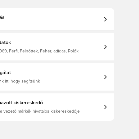
ás
datok
69, Férfi, Felnőttek, Fehér, adidas, Pólók
gálat
k itt, hogy segítsünk
azott kiskereskedő
a vezető márkák hivatalos kiskereskedője