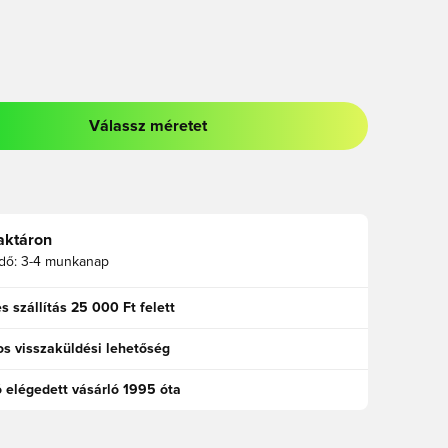
Válassz méretet
odált a bejelentkezéshez vagy a tagként való regisztrációhoz
aktáron
idő:
3-4 munkanap
s szállítás 25 000 Ft felett
s visszaküldési lehetőség
ó elégedett vásárló 1995 óta