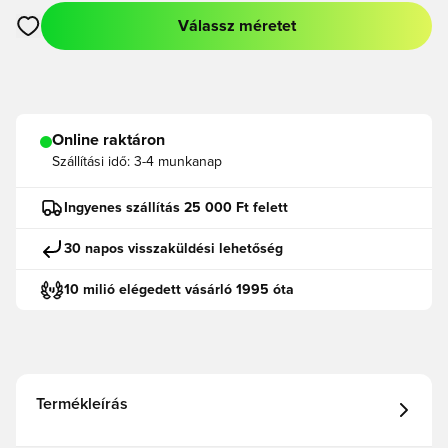
Válassz méretet
Megnyit egy modált a bejelentkezéshez vagy a tagként való r
Online raktáron
Szállítási idő:
3-4 munkanap
Ingyenes szállítás 25 000 Ft felett
30 napos visszaküldési lehetőség
10 milió elégedett vásárló 1995 óta
Termékleírás