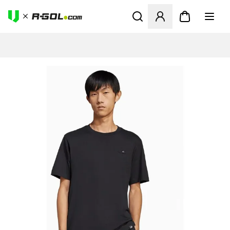
Megnyit egy modált a bejele