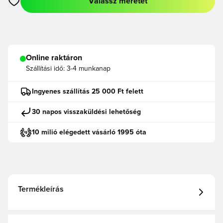
Válassz méretet
Megnyit egy modált a bejelentkezéshez vagy a tagként való r
Online raktáron
Szállítási idő:
3-4 munkanap
Ingyenes szállítás 25 000 Ft felett
30 napos visszaküldési lehetőség
10 milió elégedett vásárló 1995 óta
Termékleírás