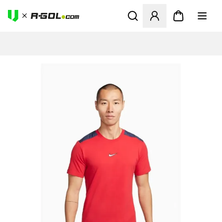
Megnyit egy modált a bejele